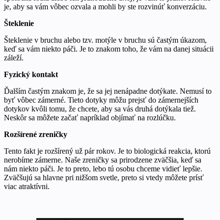
je, aby sa vám vôbec ozvala a mohli by ste rozvinúť konverzáciu.
Šteklenie
Šteklenie v bruchu alebo tzv. motýle v bruchu sú častým úkazom,
keď sa vám niekto páči. Je to znakom toho, že vám na danej situácii
záleží.
Fyzický kontakt
Ďalším častým znakom je, že sa jej nenápadne dotýkate. Nemusí to
byť vôbec zámerné. Tieto dotyky môžu prejsť do zámernejších
dotykov kvôli tomu, že chcete, aby sa vás druhá dotýkala tiež.
Neskôr sa môžete začať napríklad objímať na rozlúčku.
Rozšírené zreničky
Tento fakt je rozšírený už pár rokov. Je to biologická reakcia, ktorú
nerobíme zámerne. Naše zreničky sa prirodzene zväčšia, keď sa
nám niekto páči. Je to preto, lebo tú osobu chceme vidieť lepšie.
Zväčšujú sa hlavne pri nižšom svetle, preto si vtedy môžete prísť
viac atraktívni.