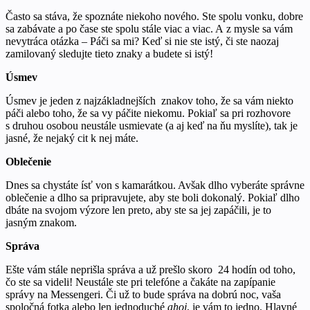
Často sa stáva, že spoznáte niekoho nového. Ste spolu vonku, dobre
sa zabávate a po čase ste spolu stále viac a viac. A z mysle sa vám
nevytráca otázka – Páči sa mi? Keď si nie ste istý, či ste naozaj
zamilovaný sledujte tieto znaky a budete si istý!
Úsmev
Úsmev je jeden z najzákladnejších znakov toho, že sa vám niekto
páči alebo toho, že sa vy páčite niekomu. Pokiaľ sa pri rozhovore
s druhou osobou neustále usmievate (a aj keď na ňu myslíte), tak je
jasné, že nejaký cit k nej máte.
Oblečenie
Dnes sa chystáte ísť von s kamarátkou. Avšak dlho vyberáte správne
oblečenie a dlho sa pripravujete, aby ste boli dokonalý. Pokiaľ dlho
dbáte na svojom výzore len preto, aby ste sa jej zapáčili, je to
jasným znakom.
Správa
Ešte vám stále neprišla správa a už prešlo skoro 24 hodín od toho,
čo ste sa videli! Neustále ste pri telefóne a čakáte na zapípanie
správy na Messengeri. Či už to bude správa na dobrú noc, vaša
spoločná fotka alebo len jednoduché
ahoj
, je vám to jedno. Hlavné