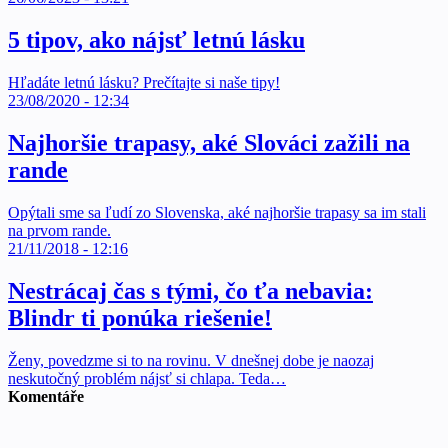
5 tipov, ako nájsť letnú lásku
Hľadáte letnú lásku? Prečítajte si naše tipy!
23/08/2020 - 12:34
Najhoršie trapasy, aké Slováci zažili na
rande
Opýtali sme sa ľudí zo Slovenska, aké najhoršie trapasy sa im stali
na prvom rande.
21/11/2018 - 12:16
Nestrácaj čas s tými, čo ťa nebavia:
Blindr ti ponúka riešenie!
Ženy, povedzme si to na rovinu. V dnešnej dobe je naozaj
neskutočný problém nájsť si chlapa. Teda…
Komentáře