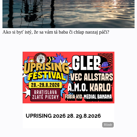
Ako si byť istý, že sa vám tá baba či chlap naozaj páči?