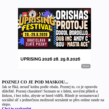
POZNEJ CO JE POD MASKOU...
Jak se říká, nesuď knihu podle obalu. Poznej to, co je opravdu
důležité. Poznej charakter! Seznam se s lidmi, novými přáteli a
láskou, i bez toho, abyste se hned viděli. Blindr je seznamovací
sociální síť s jedinečnou možností seznámit se přes online rande na
slepo.
Chci to vyzkoušet