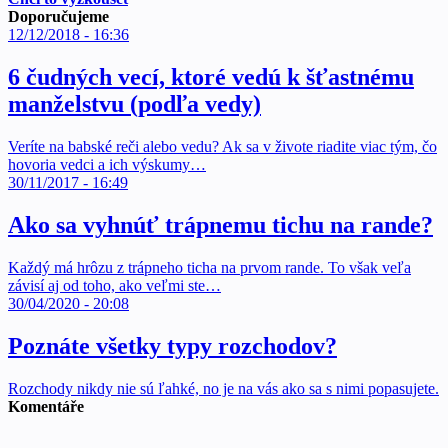
Doporučujeme
12/12/2018 - 16:36
6 čudných vecí, ktoré vedú k šťastnému
manželstvu (podľa vedy)
Veríte na babské reči alebo vedu? Ak sa v živote riadite viac tým, čo
hovoria vedci a ich výskumy…
30/11/2017 - 16:49
Ako sa vyhnúť trápnemu tichu na rande?
Každý má hrôzu z trápneho ticha na prvom rande. To však veľa
závisí aj od toho, ako veľmi ste…
30/04/2020 - 20:08
Poznáte všetky typy rozchodov?
Rozchody nikdy nie sú ľahké, no je na vás ako sa s nimi popasujete.
Komentáře