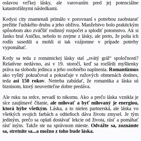
oslavou veľkej lásky, ale varovaním pred jej potenciálne
katastrofálnymi následkami.
Kedysi city znamenali primálo v porovnaní s potrebou zaobstarať
prežitie ľudského druhu a jeho obživu. Manželstvo bolo praktickým
spôsobom ako zväčšiť rodinný rozpočet a splodiť potomstvo. Ak si
Janko bral Aničku, nebolo to zrejme z lásky, ale preto, že polia ich
rodín susedili a mohli si tak vzájomne v prípade potreby
vypomáhať.
Kedy sa teda z romatnickej lásky stal „svätý grál“ spoločnosti?
Relatívne nedávno, asi v 19. storočí, keď sa rozšírili myšlienky
práva na slobodu jedinca a jeho osobného naplnenia.
Romantizmus
ako vyšitý pokračoval a pokračuje v ružových obmenách dodnes,
teda
asi 150 rokov
. Netreba zabúdať, že romantika a láska sú
biznisom, ktorý neuveriteľne dobre predáva.
Ale ruku na srdce, nevadí to nikomu. Ako a prečo láska vznikla je
síce zaujímavé čítanie,
ale milovať a byť milovaný je energiou,
ktorá hýbe všetkým
. Láska, a to nielen partnerská, ale láska vo
všetkých svojich farbách a odtieňoch dáva životu zmysel. Je tým
jediným, prečo sa oplatí dostávať lekcie od života, rásť a pomáhať
rásť iným. Takže ste na správnom mieste.
Odvážte sa, zoznámte
sa, stretnite sa...a možno z toho bude láska.