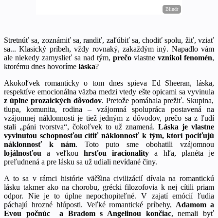
Stretnúť sa, zoznámiť sa, randiť, zaľúbiť sa, chodiť spolu, žiť, vziať
sa... Klasický príbeh, vždy rovnaký, zakaždým iný. Napadlo vám
ale niekedy zamyslieť sa nad tým,
prečo
vlastne
vznikol fenomén
,
ktorému dnes hovoríme
láska
?
Akokoľvek romanticky o tom dnes spieva Ed Sheeran, láska,
respektíve emocionálna väzba medzi vtedy ešte opicami sa vyvinula
z úplne prozaických dôvodov
. Pretože pomáhala prežiť. Skupina,
tlupa, komunita, rodina – vzájomná spolupráca postavená na
vzájomnej náklonnosti je tiež jedným z dôvodov, prečo sa z ľudí
stali „páni tvorstva“, čokoľvek to už znamená.
Láska je vlastne
vyvinutou schopnosťou cítiť náklonnosť k tým, ktorí pociťujú
náklonnosť k nám
. Toto puto sme obohatili vzájomnou
lojálnosťou
a veľkou
hrsťou iracionality
a hľa, planéta je
preľudnená a pre lásku sa už udiali nevídané činy.
A to sa v rámci histórie väčšina civilizácií dívala na romantickú
lásku takmer ako na chorobu, grécki filozofovia k nej cítili priam
odpor. Nie je to úplne nepochopiteľné. V zajatí emócií ľudia
páchajú hrozné hlúposti. Veľké romantické príbehy,
Adamom a
Evou počnúc a Bradom s Angelinou končiac
, nemali byť