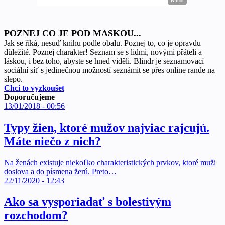
POZNEJ CO JE POD MASKOU...
Jak se říká, nesuď knihu podle obalu. Poznej to, co je opravdu
důležité. Poznej charakter! Seznam se s lidmi, novými přáteli a
láskou, i bez toho, abyste se hned viděli. Blindr je seznamovací
sociální síť s jedinečnou možností seznámit se přes online rande na
slepo.
Chci to vyzkoušet
Doporučujeme
13/01/2018 - 00:56
Typy žien, ktoré mužov najviac rajcujú.
Máte niečo z nich?
Na ženách existuje niekoľko charakteristických prvkov, ktoré muži
doslova a do písmena žerú. Preto…
22/11/2020 - 12:43
Ako sa vysporiadať s bolestivým
rozchodom?