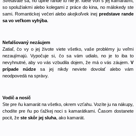
Stretávate sa, no úplne rande to nie je. Idete von s jej kamarátmi, 
so spolužiakmi alebo kolegami z práce do kina, no málokedy ste 
sami. Romantickej večeri alebo akejkoľvek inej 
predstave rande 
sa vo veľkom vyhýba
. 
Nefalšovaný nezáujem 
Zatiaľ, čo vy o jej živote viete všetko, vaše problémy ju veľmi 
nezaujímajú. Vypočuje si, čo sa vám udialo, no je to iba to 
nevyhnutné, aby vo vás vzbudila dojem, že má o vás záujem. 
V 
prípade núdze
 sa jej nikdy neviete dovolať alebo vám 
neodpovedá na správy. 
Vodič a nosič
Ste pre ňu kamarát na všetko, okrem vzťahu. Vozíte ju na nákupy, 
chodíte pre ňu po ťažkej noci s kamarátkami. Časom dostanete 
pocit, že 
ste skôr jej sluha
, ako kamarát. 