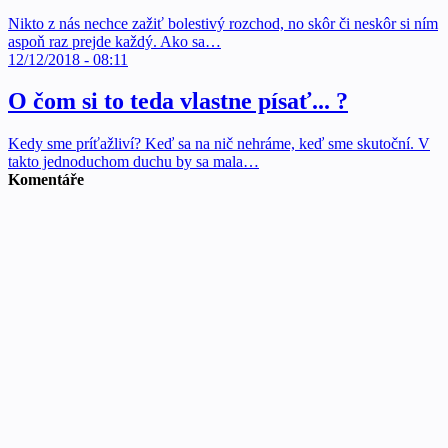
Nikto z nás nechce zažiť bolestivý rozchod, no skôr či neskôr si ním
aspoň raz prejde každý. Ako sa…
12/12/2018 - 08:11
O čom si to teda vlastne písať... ?
Kedy sme príťažliví? Keď sa na nič nehráme, keď sme skutoční. V
takto jednoduchom duchu by sa mala…
Komentáře