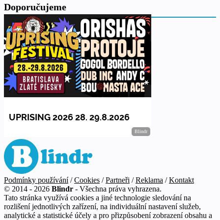
Doporučujeme
Podmínky používání
/
Cookies
/
Partneři
/
Reklama
/
Kontakt
© 2014 - 2026
Blindr
- Všechna práva vyhrazena.
Tato stránka využívá cookies a jiné technologie sledování na
rozlišení jednotlivých zařízení, na individuální nastavení služeb,
analytické a statistické účely a pro přizpůsobení zobrazení obsahu a