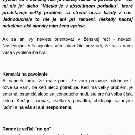
mi nie je” alebo “Všetko je v absolútnom poriadku”, ktoré 
predstavuje veľký problém, sa stretol neraz každý z nás. 
Jednoduchšie to nie je ani pri randení, niekedy naozaj 
netušíme, aké signály nám žena vysiela. 
Ak sa ani vy neviete orientovať v ženskej reči - nevadí. 
Nasledujúcich 5 signálov vám okamžite prezradí, že sa s vami 
vaša vyvolená iba hrá. 
Kamarát na zavolanie 
Aj napriek tomu, že máte pocit, že vám prejavuje náklonnosť, 
ozve sa vám, iba keď niečo potrebuje. Keď má veľký problém, je 
smutná, osamelá alebo sa jednoducho nudí, ste pre ňu voľba čísla 
jedna. Keď je, naopak, všetko v poriadku, obklopuje sa inými 
ľuďmi a 
na vás si ani nespomenie
. 
Rande je veľké “no go”