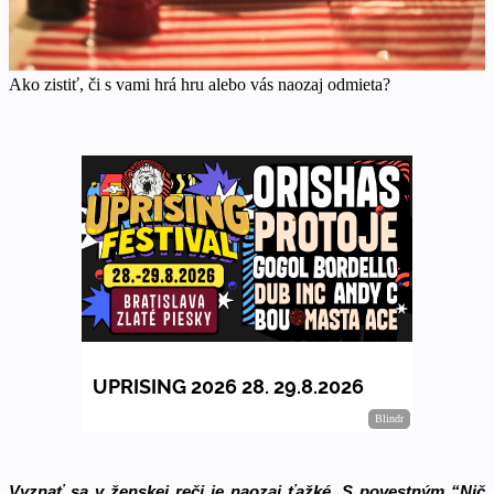
Ako zistiť, či s vami hrá hru alebo vás naozaj odmieta?
Vyznať sa v ženskej reči je naozaj ťažké. S povestným “Nič 