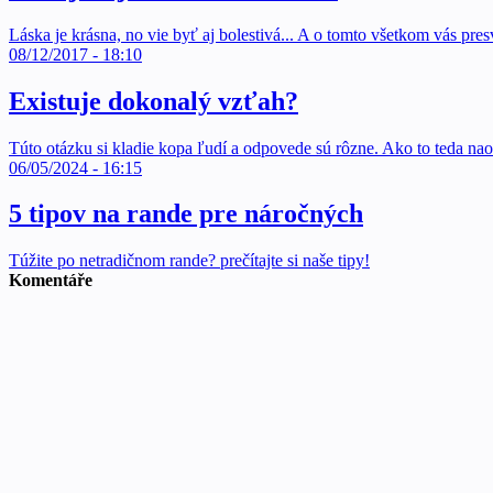
Láska je krásna, no vie byť aj bolestivá... A o tomto všetkom vás presv
08/12/2017 - 18:10
Existuje dokonalý vzťah?
Túto otázku si kladie kopa ľudí a odpovede sú rôzne. Ako to teda nao
06/05/2024 - 16:15
5 tipov na rande pre náročných
Túžite po netradičnom rande? prečítajte si naše tipy!
Komentáře