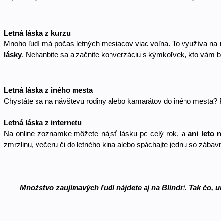
Letná láska z kurzu
Mnoho ľudí má počas letných mesiacov viac voľna. To využíva na no
lásky
. Nehanbite sa a začnite konverzáciu s kýmkoľvek, kto vám 
Letná láska z iného mesta
Chystáte sa na návštevu rodiny alebo kamarátov do iného mesta? Pok
Letná láska z internetu
Na online zoznamke môžete nájsť lásku po celý rok, a 
ani leto 
zmrzlinu, večeru či do letného kina alebo spáchajte jednu so zábav
Množstvo zaujímavých ľudí nájdete aj na Blindri. Tak čo, ur