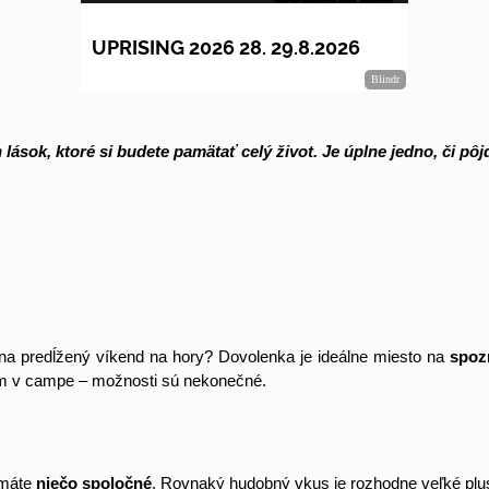
lások, ktoré si budete pamätať celý život. Je úplne jedno, či pôjde
na predĺžený víkend na hory? Dovolenka je ideálne miesto na 
spoz
ym v campe – možnosti sú nekonečné. 
 máte
 niečo spoločné
. Rovnaký hudobný vkus je rozhodne veľké plus