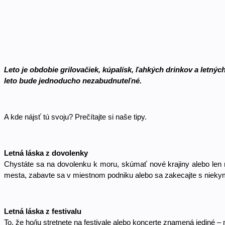
Leto je obdobie grilovačiek, kúpalísk, ľahkých drinkov a letných 
leto bude jednoducho nezabudnuteľné. 
A kde nájsť tú svoju? Prečítajte si naše tipy. 
Letná láska z dovolenky
Chystáte sa na dovolenku k moru, skúmať nové krajiny alebo len 
mesta, zabavte sa v miestnom podniku alebo sa zakecajte s niek
Letná láska z festivalu
To, že ho/ju stretnete na festivale alebo koncerte znamená jediné –