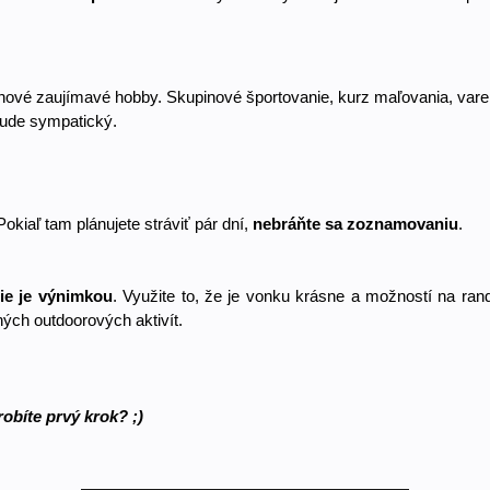
vé zaujímavé hobby. Skupinové športovanie, kurz maľovania, varenia
bude sympatický.
iaľ tam plánujete stráviť pár dní, 
nebráňte sa zoznamovaniu
. 
nie je výnimkou
. Využite to, že je vonku krásne a možností na ran
ných outdoorových aktivít.
obíte prvý krok? ;)