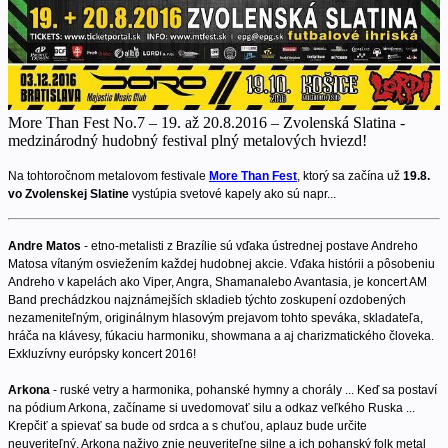
More Than Fest No.7 – 19. až 20.8.2016 – Zvolenská Slatina -
medzinárodný hudobný festival plný metalových hviezd!
Na tohtoročnom metalovom festivale
More Than Fest
, ktorý sa začína už
19.8.
vo Zvolenskej Slatine
vystúpia svetové kapely ako sú napr...
Andre Matos
- etno-metalisti z Brazílie sú vďaka ústrednej postave Andreho
Matosa vítaným osviežením každej hudobnej akcie. Vďaka histórii a pôsobeniu
Andreho v kapelách ako Viper, Angra, Shamanalebo Avantasia, je koncert AM
Band prechádzkou najznámejších skladieb týchto zoskupení ozdobených
nezameniteľným, originálnym hlasovým prejavom tohto speváka, skladateľa,
hráča na klávesy, fúkaciu harmoniku, showmana a aj charizmatického človeka.
Exkluzívny európsky koncert 2016!
Arkona
- ruské vetry a harmonika, pohanské hymny a chorály ... Keď sa postaví
na pódium Arkona, začíname si uvedomovať silu a odkaz veľkého Ruska ...
Krepčiť a spievať sa bude od srdca a s chuťou, aplauz bude určite
neuveriteľný. Arkona naživo znie neuveriteľne silne a ich pohanský folk metal