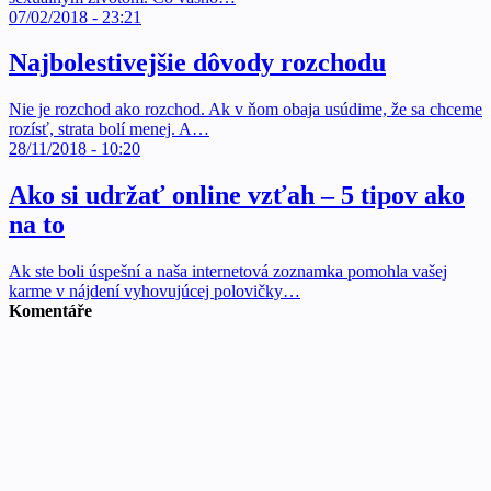
07/02/2018 - 23:21
Najbolestivejšie dôvody rozchodu
Nie je rozchod ako rozchod. Ak v ňom obaja usúdime, že sa chceme
rozísť, strata bolí menej. A…
28/11/2018 - 10:20
Ako si udržať online vzťah – 5 tipov ako
na to
Ak ste boli úspešní a naša internetová zoznamka pomohla vašej
karme v nájdení vyhovujúcej polovičky…
Komentáře