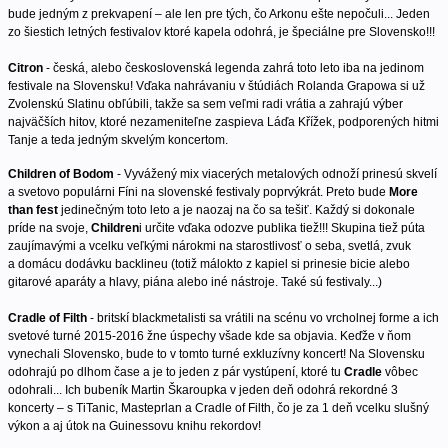
bude jedným z prekvapení – ale len pre tých, čo Arkonu ešte nepočuli... Jeden
zo šiestich letných festivalov ktoré kapela odohrá, je špeciálne pre Slovensko!!!
Citron
- česká, alebo československá legenda zahrá toto leto iba na jedinom
festivale na Slovensku! Vďaka nahrávaniu v štúdiách Rolanda Grapowa si už
Zvolenskú Slatinu obľúbili, takže sa sem veľmi radi vrátia a zahrajú výber
najväčších hitov, ktoré nezameniteľne zaspieva Láďa Křížek, podporených hitmi
Tanje a teda jedným skvelým koncertom.
Children of Bodom
- Vyvážený mix viacerých metalových odnoží prinesú skvelí
a svetovo populárni Fíni na slovenské festivaly poprvýkrát. Preto bude
More
than fest
jedinečným toto leto a je naozaj na čo sa tešiť. Každý si dokonale
príde na svoje,
Children
i určite vďaka odozve publika tiež!!! Skupina tiež púta
zaujímavými a vcelku veľkými nárokmi na starostlivosť o seba, svetlá, zvuk
a domácu dodávku backlineu (totiž málokto z kapiel si prinesie bicie alebo
gitarové aparáty a hlavy, piána alebo iné nástroje. Také sú festivaly...)
Cradle of Filth
- britskí blackmetalisti sa vrátili na scénu vo vrcholnej forme a ich
svetové turné 2015-2016 žne úspechy všade kde sa objavia. Keďže v ňom
vynechali Slovensko, bude to v tomto turné exkluzívny koncert! Na Slovensku
odohrajú po dlhom čase a je to jeden z pár vystúpení, ktoré tu
Cradle
vôbec
odohrali... Ich bubeník Martin Škaroupka v jeden deň odohrá rekordné 3
koncerty – s TiTanic, Masteprlan a Cradle of Filth, čo je za 1 deň vcelku slušný
výkon a aj útok na Guinessovu knihu rekordov!