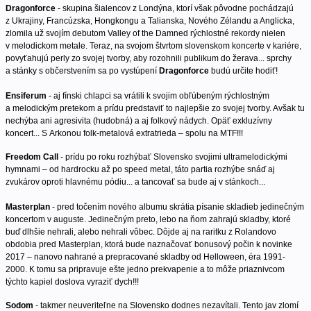
Dragonforce
- skupina šialencov z Londýna, ktorí však pôvodne pochádzajú
z Ukrajiny, Francúzska, Hongkongu a Talianska, Nového Zélandu a Anglicka,
zlomila už svojím debutom Valley of the Damned rýchlostné rekordy nielen
v melodickom metale. Teraz, na svojom štvrtom slovenskom koncerte v kariére,
povyťahujú perly zo svojej tvorby, aby rozohnili publikum do žerava... sprchy
a stánky s občerstvením sa po vystúpení
Dragonforce
budú určite hodiť!
Ensiferum
- aj fínski chlapci sa vrátili k svojim obľúbeným rýchlostným
a melodickým pretekom a prídu predstaviť to najlepšie zo svojej tvorby. Avšak tu
nechýba ani agresivita (hudobná) a aj folkový nádych. Opäť exkluzívny
koncert... S Arkonou folk-metalová extratrieda – spolu na MTF!!!
Freedom Call
- prídu po roku rozhýbať Slovensko svojimi ultramelodickými
hymnami – od hardrocku až po speed metal, táto partia rozhýbe snáď aj
zvukárov oproti hlavnému pódiu... a tancovať sa bude aj v stánkoch...
Masterplan
- pred točením nového albumu skrátia písanie skladieb jedinečným
koncertom v auguste. Jedinečným preto, lebo na ňom zahrajú skladby, ktoré
buď dlhšie nehrali, alebo nehrali vôbec. Dôjde aj na raritku z Rolandovo
obdobia pred Masterplan, ktorá bude naznačovať bonusový počin k novinke
2017 – nanovo nahrané a prepracované skladby od Helloween, éra 1991-
2000. K tomu sa pripravuje ešte jedno prekvapenie a to môže priaznivcom
týchto kapiel doslova vyraziť dych!!!
Sodom
- takmer neuveriteľne na Slovensko dodnes nezavítali. Tento jav zlomí