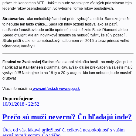
práve ich koncert na MTF – takže to bude sviatok pre všetkých priaznivcov tejto
legendy rokov osemdesiatych, vo výbornej forme rokov posledných.
Stratovarius
- ako melodický štandard prídu, vyhrajú a odídu. Samozrejme že
to nebude len takto krátke... Sada ich hitov ozdobí festival ako sa patrí,
nadšenie fanúšikov bude určite úprimné, nech už znie Black Diamond alebo
Speed of Light. Ale ani novinkové skladby sa nebudú tváriť, že sú v pozadí...
Strato prišli s takmer comebackovým albumom v r. 2015 a teraz prinesú veľkú
výber celej kariéry!!!
Festival vo Zvolenskej Slatine
ešte ozdobí niekoľko hostí - na malý výlet príde
napríklad aj
Kai Hansen
z Gamma Ray, avšak ďalšie prekvapenia sa ešte majú
vyskytnúť!!! Nechajme to na 19-ty a 20-ty august, kto tam nebude, bude musieť
oľutovať.
Viac informácií na
www.mtfest.sk
www.epg.sk
Doporučujeme
10/01/2018 - 22:52
Prečo sú muži neverní? Čo hľadajú inde?
Útek od vás, lákavá príležitosť či celková nespokojnosť s vaším
sexuálnym životom. Čo vášho…