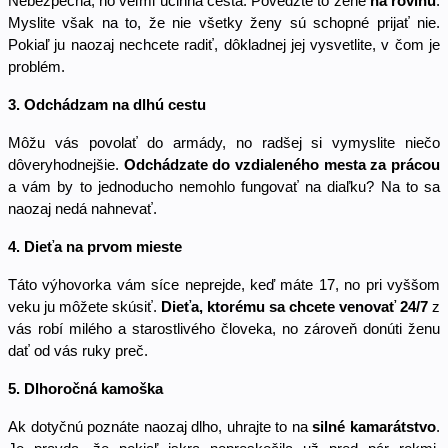
Nebezpečná, no veľmi účinná cesta. Povedzte to žene 
na rovinu
. 
Myslite však na to, že nie všetky ženy sú schopné prijať nie. 
Pokiaľ ju naozaj nechcete radiť, dôkladnej jej vysvetlite, v čom je 
problém. 
3. Odchádzam na dlhú cestu 
Môžu vás povolať do armády, no radšej si vymyslite niečo 
dôveryhodnejšie. 
Odchádzate do vzdialeného mesta za prácou
a vám by to jednoducho nemohlo fungovať na diaľku? Na to sa 
naozaj nedá nahnevať. 
4. Dieťa na prvom mieste
Táto výhovorka vám síce neprejde, keď máte 17, no pri vyššom 
veku ju môžete skúsiť. 
Dieťa, ktorému sa chcete venovať 24/7
 z 
vás robí milého a starostlivého človeka, no zároveň donúti ženu 
dať od vás ruky preč. 
5. Dlhoročná kamoška
Ak dotyčnú poznáte naozaj dlho, uhrajte to na 
silné kamarátstvo
. 