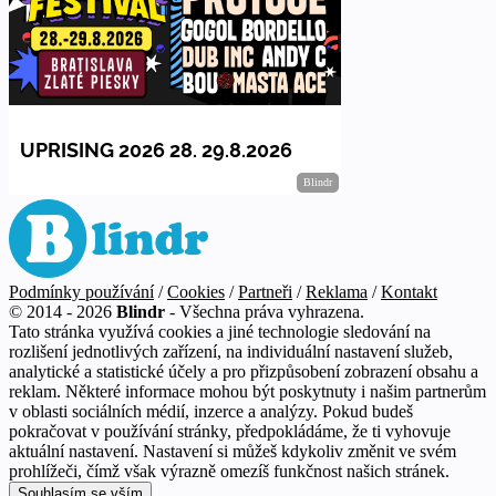
Podmínky používání
/
Cookies
/
Partneři
/
Reklama
/
Kontakt
© 2014 - 2026
Blindr
- Všechna práva vyhrazena.
Tato stránka využívá cookies a jiné technologie sledování na
rozlišení jednotlivých zařízení, na individuální nastavení služeb,
analytické a statistické účely a pro přizpůsobení zobrazení obsahu a
reklam. Některé informace mohou být poskytnuty i našim partnerům
v oblasti sociálních médií, inzerce a analýzy. Pokud budeš
pokračovat v používání stránky, předpokládáme, že ti vyhovuje
aktuální nastavení. Nastavení si můžeš kdykoliv změnit ve svém
prohlížeči, čímž však výrazně omezíš funkčnost našich stránek.