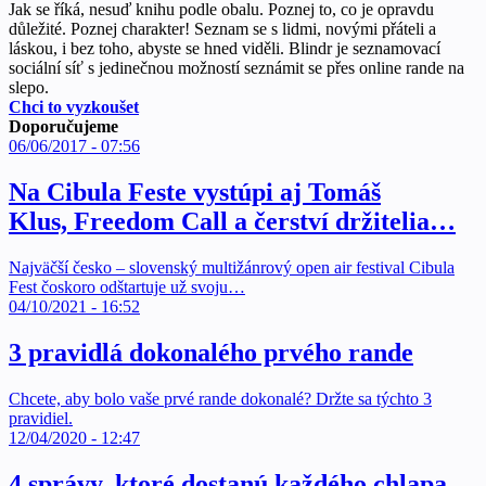
Jak se říká, nesuď knihu podle obalu. Poznej to, co je opravdu
důležité. Poznej charakter! Seznam se s lidmi, novými přáteli a
láskou, i bez toho, abyste se hned viděli. Blindr je seznamovací
sociální síť s jedinečnou možností seznámit se přes online rande na
slepo.
Chci to vyzkoušet
Doporučujeme
06/06/2017 - 07:56
Na Cibula Feste vystúpi aj Tomáš
Klus, Freedom Call a čerství držitelia…
Najväčší česko – slovenský multižánrový open air festival Cibula
Fest čoskoro odštartuje už svoju…
04/10/2021 - 16:52
3 pravidlá dokonalého prvého rande
Chcete, aby bolo vaše prvé rande dokonalé? Držte sa týchto 3
pravidiel.
12/04/2020 - 12:47
4 správy, ktoré dostanú každého chlapa