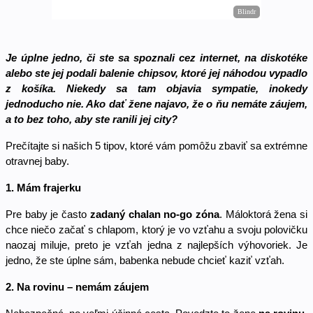
Je úplne jedno, či ste sa spoznali cez internet, na diskotéke 
alebo ste jej podali balenie chipsov, ktoré jej náhodou vypadlo 
z košíka. Niekedy sa tam objavia sympatie, inokedy 
jednoducho nie. Ako dať žene najavo, že o ňu nemáte záujem, 
a to bez toho, aby ste ranili jej city? 
Prečítajte si našich 5 tipov, ktoré vám pomôžu zbaviť sa extrémne 
otravnej baby. 
1. Mám frajerku 
Pre baby je často 
zadaný chalan no-go zóna
. Máloktorá žena si 
chce niečo začať s chlapom, ktorý je vo vzťahu a svoju polovičku 
naozaj miluje, preto je vzťah jedna z najlepších výhovoriek. Je 
jedno, že ste úplne sám, babenka nebude chcieť kaziť vzťah. 
2. Na rovinu – nemám záujem