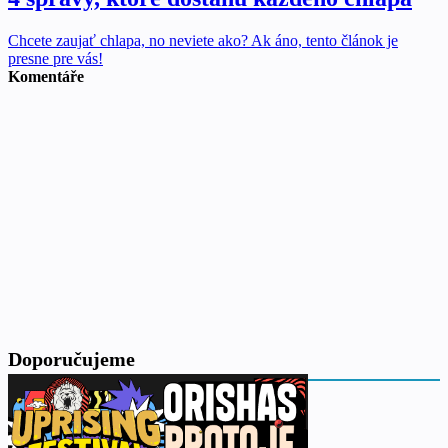
Chcete zaujať chlapa, no neviete ako? Ak áno, tento článok je
presne pre vás!
Komentáře
Doporučujeme