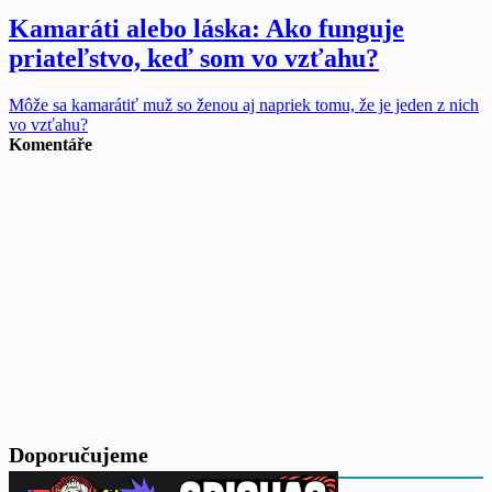
Kamaráti alebo láska: Ako funguje
priateľstvo, keď som vo vzťahu?
Môže sa kamarátiť muž so ženou aj napriek tomu, že je jeden z nich
vo vzťahu?
Komentáře
Doporučujeme