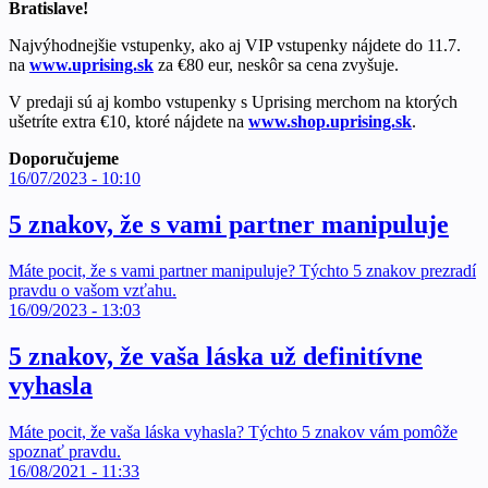
Bratislave!
Najvýhodnejšie vstupenky, ako aj VIP vstupenky nájdete do 11.7.
na
www.uprising.sk
za €80 eur, neskôr sa cena zvyšuje.
V predaji sú aj kombo vstupenky s Uprising merchom na ktorých
ušetríte extra €10, ktoré nájdete na ​​
www.shop.uprising.sk
.
Doporučujeme
16/07/2023 - 10:10
5 znakov, že s vami partner manipuluje
Máte pocit, že s vami partner manipuluje? Týchto 5 znakov prezradí
pravdu o vašom vzťahu.
16/09/2023 - 13:03
5 znakov, že vaša láska už definitívne
vyhasla
Máte pocit, že vaša láska vyhasla? Týchto 5 znakov vám pomôže
spoznať pravdu.
16/08/2021 - 11:33