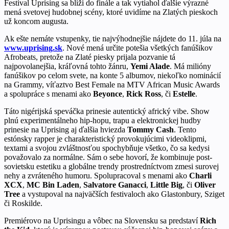
Festival Uprising sa blíži do finále a tak vytiahol ďalšie výrazné
mená svetovej hudobnej scény, ktoré uvidíme na Zlatých pieskoch
už koncom augusta.
Ak ešte nemáte vstupenky, tie najvýhodnejšie nájdete do 11. júla na
www.uprising.sk
. Nové mená určite potešia všetkých fanúšikov
Afrobeats, pretože na Zlaté piesky prijala pozvanie tá
najpovolanejšia, kráľovná tohto žánru,
Yemi Alade
. Má milióny
fanúšikov po celom svete, na konte 5 albumov, niekoľko nominácií
na Grammy, víťaztvo Best Female na MTV African Music Awards
a spolupráce s menami ako
Beyonce
,
Rick Ross
, či
Estelle
.
Táto nigérijská speváčka prinesie autentický africký vibe. Show
plnú experimentálneho hip-hopu, trapu a elektronickej hudby
prinesie na Uprising aj ďalšia hviezda
Tommy Cash
. Tento
estónsky rapper je charakteristický provokujúcimi videoklipmi,
textami a svojou zvláštnosťou spochybňuje všetko, čo sa kedysi
považovalo za normálne. Sám o sebe hovorí, že kombinuje post-
sovietsku estetiku a globálne trendy prostredníctvom zmesi surovej
nehy a zvráteného humoru. Spolupracoval s menami ako
Charli
XCX
,
MC Bin Laden
,
Salvatore Ganacci
,
Little Big
, či
Oliver
Tree
a vystupoval na najväčších festivaloch ako Glastonbury, Sziget
či Roskilde.
Premiérovo na Uprisingu a vôbec na Slovensku sa predstaví
Rich