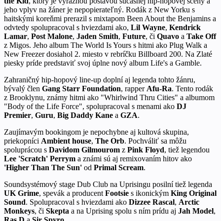
the Kid
, ktorý je výraznou postavou súčasnej hip-hopovej scény a
jeho vplyv na žáner je nepopierateľný. Rodák z New Yorku s
haitskými koreňmi prerazil s mixtapom Been About the Benjamins a
odvtedy spolupracoval s hviezdami ako,
Lil Wayne
,
Kendrick
Lamar
,
Post Malone
,
Jaden Smith
,
Future
, či
Quavo
a
Take Off
z Migos. Jeho album The World Is Yours s hitmi ako Plug Walk a
New Freezer dosiahol 2. miesto v rebríčku Billboard 200. Na Zlaté
piesky príde predstaviť svoj úplne nový album Life's a Gamble.
Zahraničný hip-hopový line-up doplní aj legenda tohto žánru,
bývalý člen
Gang Starr Foundation
, rapper
Afu-Ra
. Tento rodák
z Brooklynu, známy hitmi ako "Whirlwind Thru Cities" a albumom
"Body of the Life Force", spolupracoval s menami ako
DJ
Premier
,
Guru
,
Big Daddy Kane
a
GZA
.
Zaujímavým bookingom je nepochybne aj kultová skupina,
priekopníci
Ambient house
,
The Orb
. Pochváliť sa môžu
spoluprácou s
Davidom Gilmourom
z
Pink Floyd
, tiež legendou
Lee 'Scratch' Perrym
a známi sú aj remixovaním hitov ako
'Higher Than The Sun'
od
Primal Scream
.
Soundsystémový stage Dub Club na Uprisingu posilní tiež legenda
UK Grime
, spevák a producent
Footsie
s ikonickým
King Original
Sound
. Spolupracoval s hviezdami ako
Dizzee Rascal
,
Arctic
Monkeys
, či
Skepta
a na Uprising spolu s ním prídu aj
Jah Model
,
Ras D
a
Sir Spyro
.