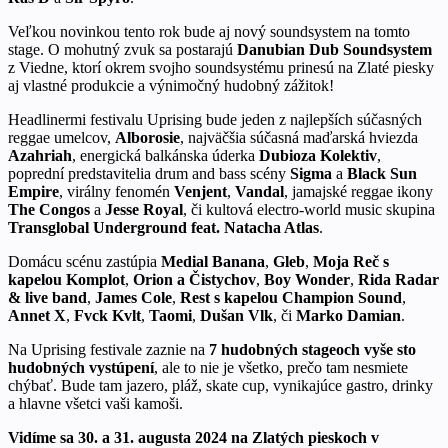
Veľkou novinkou tento rok bude aj nový soundsystem na tomto
stage. O mohutný zvuk sa postarajú
Danubian Dub Soundsystem
z Viedne, ktorí okrem svojho soundsystému prinesú na Zlaté piesky
aj vlastné produkcie a výnimočný hudobný zážitok!
Headlinermi festivalu Uprising bude jeden z najlepších súčasných
reggae umelcov,
Alborosie
, najväčšia súčasná maďarská hviezda
Azahriah
, energická balkánska úderka
Dubioza Kolektiv
,
poprední predstavitelia drum and bass scény
Sigma
a
Black Sun
Empire
, virálny fenomén
Venjent
,
Vandal
, jamajské reggae ikony
The Congos
a
Jesse Royal
, či kultová electro-world music skupina
Transglobal Underground feat. Natacha Atlas
.
Domácu scénu zastúpia
Medial Banana
,
Gleb
,
Moja Reč s
kapelou Komplot
,
Orion a Čistychov
,
Boy Wonder
,
Rida Radar
& live band
,
James Cole
,
Rest s kapelou Champion Sound
,
Annet X
,
Fvck Kvlt
,
Taomi
,
Dušan Vlk
, či
Marko Damian
.
Na Uprising festivale zaznie na
7 hudobných stageoch vyše sto
hudobných vystúpení
, ale to nie je všetko, prečo tam nesmiete
chýbať. Bude tam jazero, pláž, skate cup, vynikajúce gastro, drinky
a hlavne všetci vaši kamoši.
Vidíme sa 30. a 31. augusta 2024 na Zlatých pieskoch v