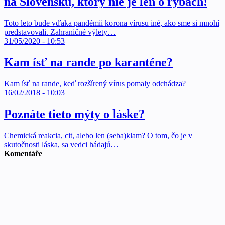
na Slovensku, ktorý nie je len o rybách!
Toto leto bude vďaka pandémii korona vírusu iné, ako sme si mnohí
predstavovali. Zahraničné výlety…
31/05/2020 - 10:53
Kam ísť na rande po karanténe?
Kam ísť na rande, keď rozšírený vírus pomaly odchádza?
16/02/2018 - 10:03
Poznáte tieto mýty o láske?
Chemická reakcia, cit, alebo len (seba)klam? O tom, čo je v
skutočnosti láska, sa vedci hádajú…
Komentáře