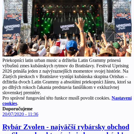
Priekopníci latin urban music a držitelia Latin Grammy prinesú
výbušnú zmes kubánskych rytmov do Bratislavy. Festival Uprising
2026 prináša jeden z najvýraznejších momentov svojej histórie. Na
Zlatých pieskoch v Bratislave vystúpi kubánska skupina Orishas –
držitelia dvoch Latin Grammy a absolútni priekopníci žánru, ktorí sa
po dlhých rokoch čakania predstavia fanúšikom v exkluzívnej
slovenskej premiére.
Pro správné fungování této funkce musíš povolit cookies.
Nastavení
cookies
.
Doporučujeme
20/07/2020 - 11:36
Rybár Zvolen - najväčší rybársky obchod