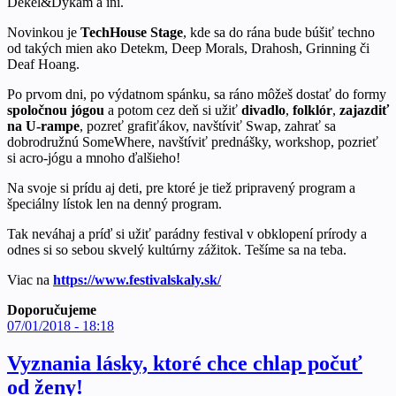
Dekel&Dykam a iní.
Novinkou je
TechHouse Stage
, kde sa do rána bude búšiť techno
od takých mien ako Detekm, Deep Morals, Drahosh, Grinning či
Deaf Hoang.
Po prvom dni, po výdatnom spánku, sa ráno môžeš dostať do formy
spoločnou jógou
a potom cez deň si užiť
divadlo
,
folklór
,
zajazdiť
na U-rampe
, pozreť grafiťákov, navštíviť Swap, zahrať sa
dobrodružnú SomeWhere, navštíviť prednášky, workshop, pozrieť
si acro-jógu a mnoho ďalšieho!
Na svoje si prídu aj deti, pre ktoré je tiež pripravený program a
špeciálny lístok len na denný program.
Tak neváhaj a príď si užiť parádny festival v obklopení prírody a
odnes si so sebou skvelý kultúrny zážitok. Tešíme sa na teba.
Viac na
https://www.festivalskaly.sk/
Doporučujeme
07/01/2018 - 18:18
Vyznania lásky, ktoré chce chlap počuť
od ženy!