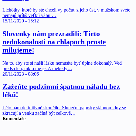
Lichôtky, ktoré by ste chceli vy počuť z jeho úst, v mužskom svete
nemajú príliš veľkú váhu.…
15/11/2020 - 15:12
Slovenky nám prezradili: Tieto
nedokonalosti na chlapoch proste
milujeme!
Na to, aby ste si našli lásku nemusíte byť úplne dokonalý. Veď,
predsa len, nikto nie je. A niekedy…
20/11/2023 - 08:06
Zažeňte podzimní špatnou náladu bez
léků!
Léto nám definitivně skončilo. Sluneční paprsky slábnou, dny se
zkracují a venku začíná být celkově…
Komentáře