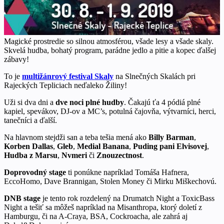
Magické prostredie so silnou atmosférou, všade lesy a všade skaly.
Skvelá hudba, bohatý program, parádne jedlo a pitie a kopec ďalšej
zábavy!
To je
multižánrový festival Skaly
na Slnečných Skalách pri
Rajeckých Tepliciach neďaleko Žiliny!
Uži si dva dni a
dve noci plné hudby
. Čakajú ťa 4 pódiá plné
kapiel, spevákov, DJ-ov a MC’s, potulná čajovňa, výtvarníci, herci,
tanečníci a ďalší.
Na hlavnom stejdži san a teba tešia mená ako
Billy Barman
,
Korben Dallas
,
Gleb
,
Medial Banana
,
Puding pani Elvisovej
,
Hudba z Marsu
,
Nvmeri
či
Znouzectnost
.
Doprovodný stage
ti ponúkne napríklad Tomáša Hafnera,
EccoHomo, Dave Brannigan, Stolen Money či Mirku Miškechovú.
DNB stage
je tento rok rozdelený na Drumatch Night a ToxicBass
Night a tešiť sa môžeš napríklad na Misanthropa, ktorý doletí z
Hamburgu, či na A-Craya, BSA, Cockroacha, ale zahrá aj