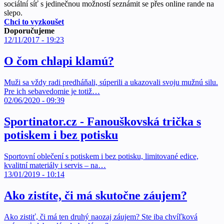
sociální síť s jedinečnou možností seznámit se přes online rande na
slepo.
Chci to vyzkoušet
Doporučujeme
12/11/2017 - 19:23
O čom chlapi klamú?
Muži sa vždy radi predháňali, súperili a ukazovali svoju mužnú silu.
Pre ich sebavedomie je totiž…
02/06/2020 - 09:39
Sportinator.cz - Fanouškovská trička s
potiskem i bez potisku
Sportovní oblečení s potiskem i bez potisku, limitované edice,
kvalitní materiály i servis – na…
13/01/2019 - 10:14
Ako zistíte, či má skutočne záujem?
Ako zistiť, či má ten druhý naozaj záujem? Ste iba chvíľková