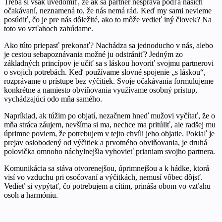
Treba si však uvedomiť, že ak sa partner nespráva podľa našich
očakávaní, neznamená to, že nás nemá rád. Keď my sami nevieme
posúdiť, čo je pre nás dôležité, ako to môže vedieť iný človek? Na
toto vo vzťahoch zabúdame.
Ako túto priepasť prekonať? Nachádza sa jednoducho v nás, alebo
je cestou sebapoznávania možné ju odstrániť? Jedným zo
základných princípov je učiť sa s láskou hovoriť svojmu partnerovi
o svojich potrebách. Keď používame slovné spojenie „s láskou“,
rozprávame o prístupe bez výčitiek. Svoje očakávania formulujeme
konkrétne a namiesto obviňovania využívame osobný prístup,
vychádzajúci odo mňa samého.
Napríklad, ak túžim po objatí, nezačnem hneď mužovi vyčítať, že o
mňa stráca záujem, nevšíma si ma, nechce ma pritúliť, ale radšej mu
úprimne poviem, že potrebujem v tejto chvíli jeho objatie. Pokiaľ je
prejav oslobodený od výčitiek a prvotného obviňovania, je druhá
polovička omnoho náchylnejšia vyhovieť prianiam svojho partnera.
Komunikácia sa stáva otvorenejšou, úprimnejšou a k hádke, ktorá
visí vo vzduchu pri osočovaní a výčitkách, nemusí vôbec dôjsť.
Vedieť si vypýtať, čo potrebujem a cítim, prináša obom vo vzťahu
osoh a harmóniu.