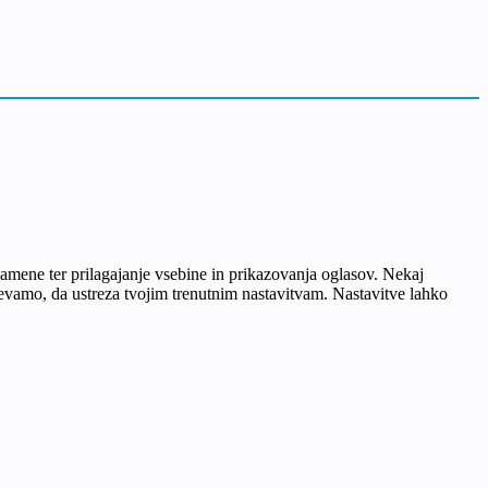
e namene ter prilagajanje vsebine in prikazovanja oglasov. Nekaj
idevamo, da ustreza tvojim trenutnim nastavitvam. Nastavitve lahko