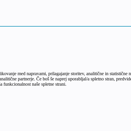
zlikovanje med napravami, prilagajanje storitev, analitične in statističn
nalitične partnerje. Če boš še naprej uporabljal/a spletno stran, predv
 funkcionalnost naše spletne strani.