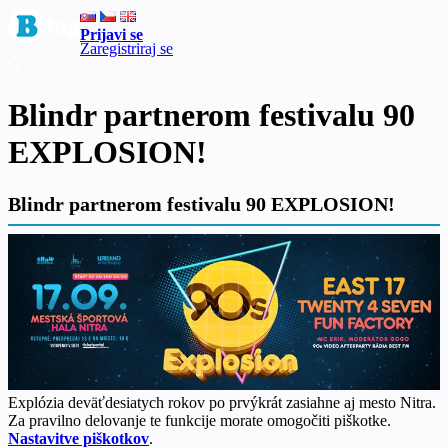
Prijavi se
Zaregistriraj se
Blindr partnerom festivalu 90
EXPLOSION!
Blindr partnerom festivalu 90 EXPLOSION!
Explózia deväťdesiatych rokov po prvýkrát zasiahne aj mesto Nitra.
Za pravilno delovanje te funkcije morate omogočiti piškotke.
Nastavitve piškotkov
.