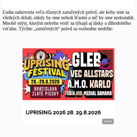
Ľudia nahovoria veľa rôznych zaručených právd, ale keby sme sa
všetkých držali, nikdy by sme neboli šťastní a nič by sme nedosiahli.
Mnohé mýty, ktorým netreba veriť sa týkajú aj lásky a dlhodobého
vzťahu. Týchto „zaručených“ právd sa rozhodne nedržte: