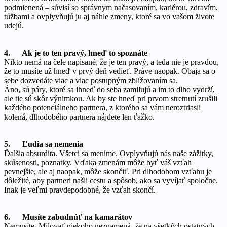
podmienená – súvisí so správnym načasovaním, kariérou, zdravím,
túžbami a ovplyvňujú ju aj náhle zmeny, ktoré sa vo vašom živote
udejú.
4. Ak je to ten pravý, hneď to spoznáte
Nikto nemá na čele napísané, že je ten pravý, a teda nie je pravdou,
že to musíte už hneď v prvý deň vedieť. Práve naopak. Obaja sa o
sebe dozvedáte viac a viac postupným zbližovaním sa.
Áno, sú páry, ktoré sa ihneď do seba zamilujú a im to dlho vydrží,
ale tie sú skôr výnimkou. Ak by ste hneď pri prvom stretnutí zrušili
každého potenciálneho partnera, z ktorého sa vám neroztriasli
kolená, dlhodobého partnera nájdete len ťažko.
5. Ľudia sa nemenia
Ďalšia absurdita. Všetci sa meníme. Ovplyvňujú nás naše zážitky,
skúsenosti, poznatky. Vďaka zmenám môže byť váš vzťah
pevnejšie, ale aj naopak, môže skončiť. Pri dlhodobom vzťahu je
dôležité, aby partneri našli cestu a spôsob, ako sa vyvíjať spoločne.
Inak je veľmi pravdepodobné, že vzťah skončí.
6. Musíte zabudnúť na kamarátov
Nemusíte. Milovať niekoho neznamená, že na všetkých ostatných