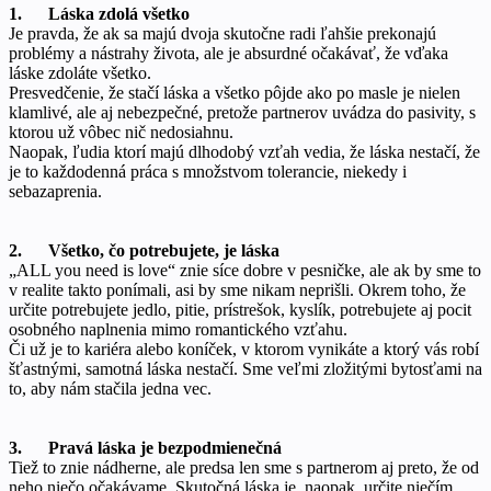
1. Láska zdolá všetko
Je pravda, že ak sa majú dvoja skutočne radi ľahšie prekonajú
problémy a nástrahy života, ale je absurdné očakávať, že vďaka
láske zdoláte všetko.
Presvedčenie, že stačí láska a všetko pôjde ako po masle je nielen
klamlivé, ale aj nebezpečné, pretože partnerov uvádza do pasivity, s
ktorou už vôbec nič nedosiahnu.
Naopak, ľudia ktorí majú dlhodobý vzťah vedia, že láska nestačí, že
je to každodenná práca s množstvom tolerancie, niekedy i
sebazaprenia.
2. Všetko, čo potrebujete, je láska
„ALL you need is love“ znie síce dobre v pesničke, ale ak by sme to
v realite takto ponímali, asi by sme nikam neprišli. Okrem toho, že
určite potrebujete jedlo, pitie, prístrešok, kyslík, potrebujete aj pocit
osobného naplnenia mimo romantického vzťahu.
Či už je to kariéra alebo koníček, v ktorom vynikáte a ktorý vás robí
šťastnými, samotná láska nestačí. Sme veľmi zložitými bytosťami na
to, aby nám stačila jedna vec.
3. Pravá láska je bezpodmienečná
Tiež to znie nádherne, ale predsa len sme s partnerom aj preto, že od
neho niečo očakávame. Skutočná láska je, naopak, určite niečím