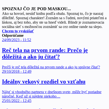
SPOZNAJ ČO JE POD MASKOU...
Ako sa hovorí, nesúď knihu podľa obalu. Spoznaj to, čo je naozaj
dôležité. Spoznaj charakter! Zoznám sa s ľudmi, novými priateľmi a
láskou, aj bez toho, aby ste sa hneď videli. Blindr je zoznamovacia
sociálna sieť s možnosťou zoznámiť sa cez online rande na slepo.
Chcem to vyskúšať
Odporúčame
24/09/2023 - 11:52
Reč tela na prvom rande: Prečo je
dôležitá a ako ju čítať?
Prečô je reč tela dôležitá na prvom rande a ako ju správne čítať?
29/10/2018 - 12:49
Ideálny vekový rozdiel vo vzťahu
Nájsť si vhodného partnera v dnešnom svete, môže byť poriadne
náročné. Keď už si nájdete niekoho…
25/01/2022 - 12:45