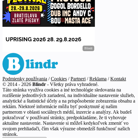
Podmienky používania
/
Cookies
/
Partneri
/
Reklama
/
Kontakt
© 2014 - 2026
Blindr
- Všetky práva vyhradené.
Táto stránka využíva cookies a iné technológie sledovania na
rozlíšenie jednotlivých zariadení, na individuálne nastavenie služieb,
analytické a štatistické účely a na prispôsobenie zobrazenia obsahu a
reklám. Niektoré informácie môžu byť poskytnuté aj našim
partnerom v oblasti sociálnych médií, inzercie a analýzy. Ak budeš
pokračovať v používaní stránky, predpokladáme, že ti vyhovuje
aktuálne nastavenie. Nastavenie si môžeš kedykoľvek zmeniť vo
svojom prehliadači, čím však výrazne obmedzíš funkčnosť našich
stránok.