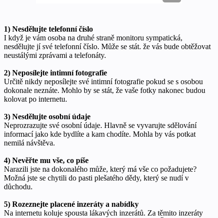
1) Nesdělujte telefonní číslo
I když je vám osoba na druhé straně monitoru sympatická,
nesdělujte jí své telefonní číslo. Může se stát. že vás bude obtěžovat
neustálými zprávami a telefonáty.
2) Neposílejte intimní fotografie
Určitě nikdy neposílejte své intimní fotografie pokud se s osobou
dokonale neznáte. Mohlo by se stát, že vaše fotky nakonec budou
kolovat po internetu.
3) Nesdělujte osobní údaje
Neprozrazujte své osobní údaje. Hlavně se vyvarujte sdělování
informací jako kde bydlíte a kam chodíte. Mohla by vás potkat
nemilá návštěva.
4) Nevěřte mu vše, co píše
Narazili jste na dokonalého může, který má vše co požadujete?
Možná jste se chytili do pasti plešatého dědy, který se nudí v
důchodu.
5) Rozeznejte placené inzeráty a nabídky
Na internetu koluje spousta lákavých inzerátů. Za těmito inzeráty