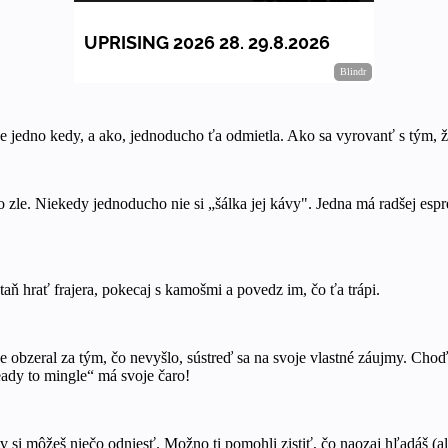
Je jedno kedy, a ako, jednoducho ťa odmietla. Ako sa vyrovanť s tým, 
 zle. Niekedy jednoducho nie si „šálka jej kávy". Jedna má radšej espr
taň hrať frajera, pokecaj s kamošmi a povedz im, čo ťa trápi.
le obzeral za tým, čo nevyšlo, sústreď sa na svoje vlastné záujmy. Choď
 ready to mingle“ má svoje čaro!
kov si môžeš niečo odniesť. Možno ti pomohli zistiť, čo naozaj hľadáš (