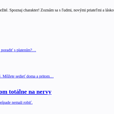
ežité. Spoznaj charakter! Zoznám sa s ľudmi, novými priateľmi a láskou
 si poradiť s platením?…
né. Môžete sedieť doma a pritom…
om totálne na nervy
prípade nemali robiť.