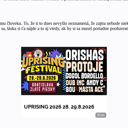
mu človeku. To, že ti to dnes nevyšlo neznamená, že zajtra nebude niek
a, láska si ťa nájde a to aj vtedy, ak by si sa musel poriadne poobzera