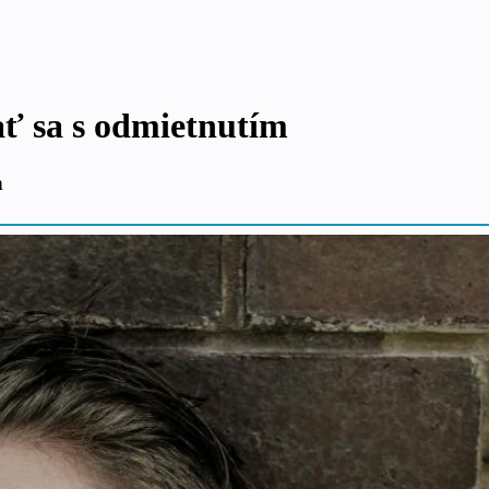
ať sa s odmietnutím
m