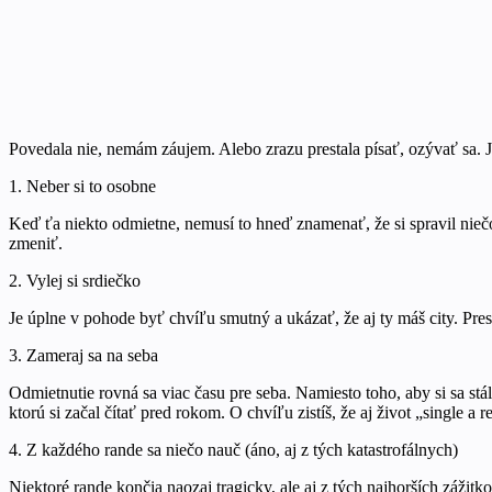
Povedala nie, nemám záujem. Alebo zrazu prestala písať, ozývať sa. 
1. Neber si to osobne
Keď ťa niekto odmietne, nemusí to hneď znamenať, že si spravil niečo
zmeniť.
2. Vylej si srdiečko
Je úplne v pohode byť chvíľu smutný a ukázať, že aj ty máš city. Pres
3. Zameraj sa na seba
Odmietnutie rovná sa viac času pre seba. Namiesto toho, aby si sa stá
ktorú si začal čítať pred rokom. O chvíľu zistíš, že aj život „single a
4. Z každého rande sa niečo nauč (áno, aj z tých katastrofálnych)
Niektoré rande končia naozaj tragicky, ale aj z tých najhorších zážit