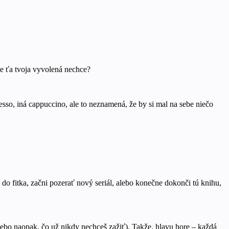
že ťa tvoja vyvolená nechce?
esso, iná cappuccino, ale to neznamená, že by si mal na sebe niečo
 do fitka, začni pozerať nový seriál, alebo konečne dokonči tú knihu,
alebo naopak, čo už nikdy nechceš zažiť). Takže, hlavu hore – každá