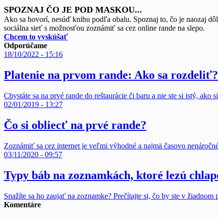
SPOZNAJ ČO JE POD MASKOU...
Ako sa hovorí, nesúď knihu podľa obalu. Spoznaj to, čo je naozaj dôl
sociálna sieť s možnosťou zoznámiť sa cez online rande na slepo.
Chcem to vyskúšať
Odporúčame
18/10/2022 - 15:16
Platenie na prvom rande: Ako sa rozdeliť?
Chystáte sa na prvé rande do reštaurácie či baru a nie ste si istý, ako
02/01/2019 - 13:27
Čo si obliecť na prvé rande?
Zoznámiť sa cez internet je veľmi výhodné a najmä časovo nenároč
03/11/2020 - 09:57
Typy báb na zoznamkách, ktoré lezú chlap
Snažíte sa ho zaujať na zoznamke? Prečítajte si, čo by ste v žiadnom 
Komentáre