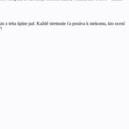
to z teba úplne paf. Každé stretnutie ťa posúva k niekomu, kto ocení
ť!