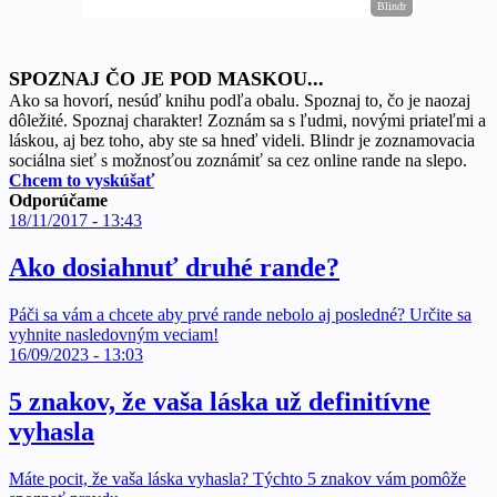
SPOZNAJ ČO JE POD MASKOU...
Ako sa hovorí, nesúď knihu podľa obalu. Spoznaj to, čo je naozaj
dôležité. Spoznaj charakter! Zoznám sa s ľudmi, novými priateľmi a
láskou, aj bez toho, aby ste sa hneď videli. Blindr je zoznamovacia
sociálna sieť s možnosťou zoznámiť sa cez online rande na slepo.
Chcem to vyskúšať
Odporúčame
18/11/2017 - 13:43
Ako dosiahnuť druhé rande?
Páči sa vám a chcete aby prvé rande nebolo aj posledné? Určite sa
vyhnite nasledovným veciam!
16/09/2023 - 13:03
5 znakov, že vaša láska už definitívne
vyhasla
Máte pocit, že vaša láska vyhasla? Týchto 5 znakov vám pomôže