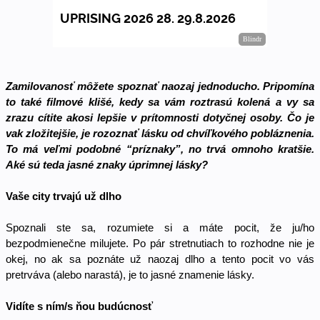
Zamilovanosť môžete spoznať naozaj jednoducho. Pripomína 
to také filmové klišé, kedy sa vám roztrasú kolená a vy sa 
zrazu cítite akosi lepšie v prítomnosti dotyčnej osoby. Čo je 
vak zložitejšie, je rozoznať lásku od chvíľkového pobláznenia. 
To má veľmi podobné “príznaky”, no trvá omnoho kratšie. 
Aké sú teda jasné znaky úprimnej lásky? 
Vaše city trvajú už dlho
Spoznali ste sa, rozumiete si a máte pocit, že ju/ho 
bezpodmienečne milujete. Po pár stretnutiach to rozhodne nie je 
okej, no ak sa poznáte už naozaj dlho a tento pocit vo vás 
pretrváva (alebo narastá), je to jasné znamenie lásky. 
Vidíte s ním/s ňou budúcnosť