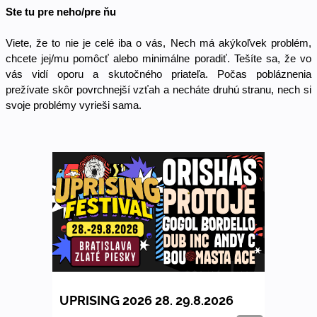
Ste tu pre neho/pre ňu
Viete, že to nie je celé iba o vás, Nech má akýkoľvek problém, 
chcete jej/mu pomôcť alebo minimálne poradiť. Tešíte sa, že vo 
vás vidí oporu a skutočného priateľa. Počas pobláznenia 
prežívate skôr povrchnejší vzťah a necháte druhú stranu, nech si 
svoje problémy vyrieši sama. 