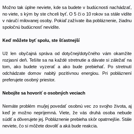
Možno tak úplne neviete, kde sa budete v budúcnosti nachádzať, 
no viete, s kým by ste chceli byť. O 5 či o 10 rokov sa stále vidíte 
v náručí milovanej osoby. Pokiaľ zažívate iba pobláznenie, žiadnu 
spoločnú budúcnosť nevidíte.
Keď môžete byť spolu, ste šťastnejší
Už len obyčajná správa od dotyčnej/dotyčného vám okamžite 
rozjasní deň. Tešíte sa na každé stretnutie a dávate si záležať na 
tom, ako budete vyzerať a ako bude prebiehať. Po stretnutí 
odchádzate domov nabitý pozitívnou energiou. Pri pobláznení 
preferujete osobný priestor. 
Nebojíte sa hovoriť o osobných veciach
Nemáte problém mu/jej povedať osobnú vec zo svojho života, aj 
keď je možno nepríjemná. Viete, že vás druhá osoba nebude 
súdiť a dôverujete jej. Pobláznenie prebieha skôr opatrnejšie. Stále 
neviete, čo si môžete dovoliť a aká bude reakcia. 