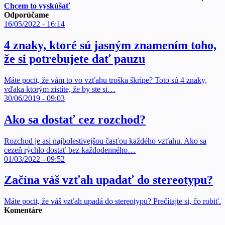
Chcem to vyskúšať
Odporúčame
16/05/2022 - 16:14
4 znaky, ktoré sú jasným znamením toho,
že si potrebujete dať pauzu
Máte pocit, že vám to vo vzťahu troška škrípe? Toto sú 4 znaky,
vďaka ktorým zistíte, že by ste si…
30/06/2019 - 09:03
Ako sa dostať cez rozchod?
Rozchod je asi najbolestivejšou časťou každého vzťahu. Ako sa
cezeň rýchlo dostať bez každodenného…
01/03/2022 - 09:52
Začína váš vzťah upadať do stereotypu?
Máte pocit, že váš vzťah upadá do stereotypu? Prečítajte si, čo robiť.
Komentáre