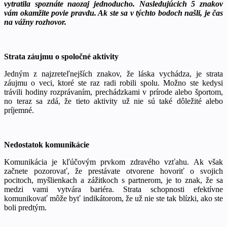
vytratila spoznáte naozaj jednoducho. Nasledujúcich 5 znakov
vám okamžite povie pravdu. Ak ste sa v týchto bodoch našli, je čas
na vážny rozhovor.
Strata záujmu o spoločné aktivity
Jedným z najzreteľnejších znakov, že láska vychádza, je strata
záujmu o veci, ktoré ste raz radi robili spolu. Možno ste kedysi
trávili hodiny rozprávaním, prechádzkami v prírode alebo športom,
no teraz sa zdá, že tieto aktivity už nie sú také dôležité alebo
príjemné.
Nedostatok komunikácie
Komunikácia je kľúčovým prvkom zdravého vzťahu. Ak však
začnete pozorovať, že prestávate otvorene hovoriť o svojich
pocitoch, myšlienkach a zážitkoch s partnerom, je to znak, že sa
medzi vami vytvára bariéra. Strata schopnosti efektívne
komunikovať môže byť indikátorom, že už nie ste tak blízki, ako ste
boli predtým.