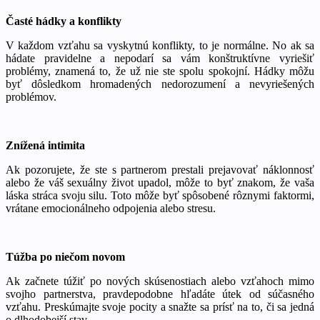
Časté hádky a konflikty
V každom vzťahu sa vyskytnú konflikty, to je normálne. No ak sa
hádate pravidelne a nepodarí sa vám konštruktívne vyriešiť
problémy, znamená to, že už nie ste spolu spokojní. Hádky môžu
byť dôsledkom hromadených nedorozumení a nevyriešených
problémov.
Znížená intimita
Ak pozorujete, že ste s partnerom prestali prejavovať náklonnosť
alebo že váš sexuálny život upadol, môže to byť znakom, že vaša
láska stráca svoju silu. Toto môže byť spôsobené rôznymi faktormi,
vrátane emocionálneho odpojenia alebo stresu.
Túžba po niečom novom
Ak začnete túžiť po nových skúsenostiach alebo vzťahoch mimo
svojho partnerstva, pravdepodobne hľadáte útek od súčasného
vzťahu. Preskúmajte svoje pocity a snažte sa prísť na to, či sa jedná
o dlhodobejší stav.