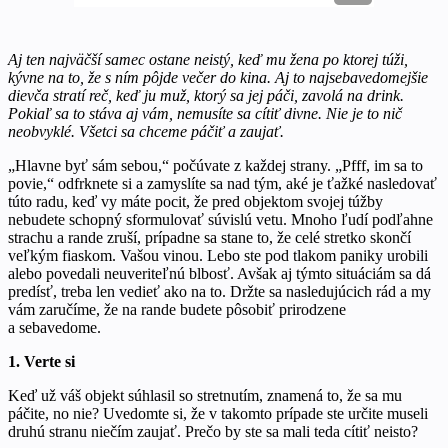
Aj ten najväčší samec ostane neistý, keď mu žena po ktorej túži,
kývne na to, že s ním pôjde večer do kina. Aj to najsebavedomejšie
dievča stratí reč, keď ju muž, ktorý sa jej páči, zavolá na drink.
Pokiaľ sa to stáva aj vám, nemusíte sa cítiť divne. Nie je to nič
neobvyklé. Všetci sa chceme páčiť a zaujať.
„Hlavne byť sám sebou,“ počúvate z každej strany. „Pfff, im sa to
povie,“ odfrknete si a zamyslíte sa nad tým, aké je ťažké nasledovať
túto radu, keď vy máte pocit, že pred objektom svojej túžby
nebudete schopný sformulovať súvislú vetu. Mnoho ľudí podľahne
strachu a rande zruší, prípadne sa stane to, že celé stretko skončí
veľkým fiaskom. Vašou vinou. Lebo ste pod tlakom paniky urobili
alebo povedali neuveriteľnú blbosť. Avšak aj týmto situáciám sa dá
predísť, treba len vedieť ako na to. Držte sa nasledujúcich rád a my
vám zaručíme, že na rande budete pôsobiť prirodzene
a sebavedome.
1. Verte si
Keď už váš objekt súhlasil so stretnutím, znamená to, že sa mu
páčite, no nie? Uvedomte si, že v takomto prípade ste určite museli
druhú stranu niečím zaujať. Prečo by ste sa mali teda cítiť neisto?