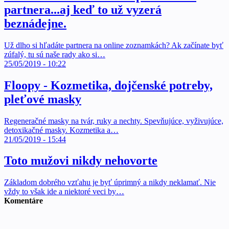
partnera...aj keď to už vyzerá
beznádejne.
Už dlho si hľadáte partnera na online zoznamkách? Ak začínate byť
zúfalý, tu sú naše rady ako si…
25/05/2019 - 10:22
Floopy - Kozmetika, dojčenské potreby,
pleťové masky
Regeneračné masky na tvár, ruky a nechty. Spevňujúce, vyživujúce,
detoxikačné masky. Kozmetika a…
21/05/2019 - 15:44
Toto mužovi nikdy nehovorte
Základom dobrého vzťahu je byť úprimný a nikdy neklamať. Nie
vždy to však ide a niektoré veci by…
Komentáre