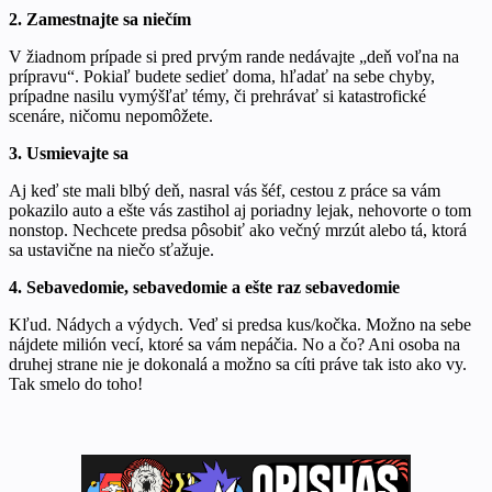
2. Zamestnajte sa niečím
V žiadnom prípade si pred prvým rande nedávajte „deň voľna na
prípravu“. Pokiaľ budete sedieť doma, hľadať na sebe chyby,
prípadne nasilu vymýšľať témy, či prehrávať si katastrofické
scenáre, ničomu nepomôžete.
3. Usmievajte sa
Aj keď ste mali blbý deň, nasral vás šéf, cestou z práce sa vám
pokazilo auto a ešte vás zastihol aj poriadny lejak, nehovorte o tom
nonstop. Nechcete predsa pôsobiť ako večný mrzút alebo tá, ktorá
sa ustavične na niečo sťažuje.
4. Sebavedomie, sebavedomie a ešte raz sebavedomie
Kľud. Nádych a výdych. Veď si predsa kus/kočka. Možno na sebe
nájdete milión vecí, ktoré sa vám nepáčia. No a čo? Ani osoba na
druhej strane nie je dokonalá a možno sa cíti práve tak isto ako vy.
Tak smelo do toho!