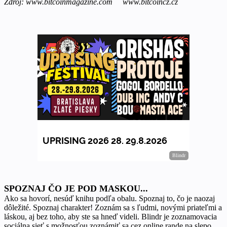
Zdroj: www.bitcoinmagazine.com www.bitcoincz.cz
SPOZNAJ ČO JE POD MASKOU...
Ako sa hovorí, nesúď knihu podľa obalu. Spoznaj to, čo je naozaj
dôležité. Spoznaj charakter! Zoznám sa s ľudmi, novými priateľmi a
láskou, aj bez toho, aby ste sa hneď videli. Blindr je zoznamovacia
sociálna sieť s možnosťou zoznámiť sa cez online rande na slepo.