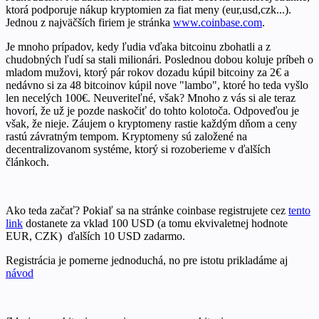
ktorá podporuje nákup kryptomien za fiat meny (eur,usd,czk...).
Jednou z najväčších firiem je stránka
www.coinbase.com
.
Je mnoho prípadov, kedy ľudia vďaka bitcoinu zbohatli a z
chudobných ľudí sa stali milionári. Poslednou dobou koluje príbeh o
mladom mužovi, ktorý pár rokov dozadu kúpil bitcoiny za 2€ a
nedávno si za 48 bitcoinov kúpil nove "lambo", ktoré ho teda vyšlo
len necelých 100€. Neuveriteľné, však? Mnoho z vás si ale teraz
hovorí, že už je pozde naskočiť do tohto kolotoča. Odpoveďou je
však, že nieje. Záujem o kryptomeny rastie každým dňom a ceny
rastú závratným tempom. Kryptomeny sú založené na
decentralizovanom systéme, ktorý si rozoberieme v ďalších
článkoch.
Ako teda začať? Pokiaľ sa na stránke coinbase registrujete cez
tento
link
dostanete za vklad 100 USD (a tomu ekvivaletnej hodnote
EUR, CZK) ďalších 10 USD zadarmo.
Registrácia je pomerne jednoduchá, no pre istotu prikladáme aj
návod