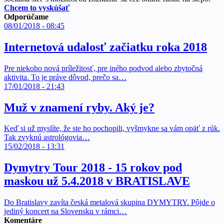
Chcem to vyskúšať
Odporúčame
08/01/2018 - 08:45
Internetová udalosť začiatku roka 2018
Pre niekoho nová príležitosť, pre iného podvod alebo zbytočná
aktivita. To je práve dôvod, prečo sa…
17/01/2018 - 21:43
Muž v znamení ryby. Aký je?
Keď si už myslíte, že ste ho pochopili, vyšmykne sa vám opäť z rúk.
Tak zvyknú astrológovia…
15/02/2018 - 13:31
Dymytry Tour 2018 - 15 rokov pod
maskou už 5.4.2018 v BRATISLAVE
Do Bratislavy zavíta česká metalová skupina DYMYTRY. Pôjde o
jediný koncert na Slovensku v rámci…
Komentáre