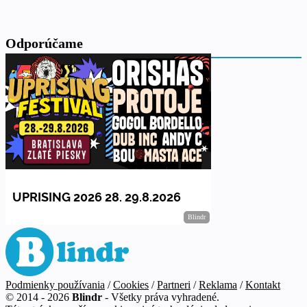
Odporúčame
Podmienky používania
/
Cookies
/
Partneri
/
Reklama
/
Kontakt
© 2014 - 2026
Blindr
- Všetky práva vyhradené.