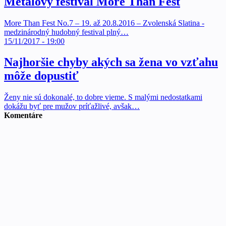
Metalový festival More Than Fest
More Than Fest No.7 – 19. až 20.8.2016 – Zvolenská Slatina -
medzinárodný hudobný festival plný…
15/11/2017 - 19:00
Najhoršie chyby akých sa žena vo vzťahu
môže dopustiť
Ženy nie sú dokonalé, to dobre vieme. S malými nedostatkami
dokážu byť pre mužov príťažlivé, avšak…
Komentáre