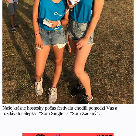
Naše krásne hostesky počas festivalu chodili pomedzi Vás a
rozdávali nálepky: “Som Single” a “Som Zadaný”.