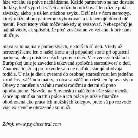
fáze vzťahu sa práve nachádzame. Každé partnerstvo sa raz dostane
do fázy, keď vyprchá vášeň a môžu ho udržiavať len rôzne putá a
záväzky, alebo je už len otázkou zvyku. Drží nás v ňom stereotyp,
ktorý môže obom partnerom vyhovovať, a tak nemajú dôvod nič
meniť. Pocit istoty však môže niekedy aj zväzovať. Nebezpečný je
najmä vtedy, ak spôsobí, že preň zostávame vo vzťahu, ktorý nám
ubližuje.
Stáva sa to najmä v partnerstvách, v ktorých sú deti. Vtedy už
nerozmýšľame len o našej istote a jej prípadnej strate pri opustení
partnera, ale aj o istote našich synov a dcér. V severských štátoch
Európskej únie je zavedená takzvaná spoločná starostlivosť o deti.
Znamená to, že aj po rozvode sa o ne naďalej starajú obidvaja
rodičia. U nás je dieťa zverené do osobnej starostlivosti len jedného
z rodičov, väčšinou matky, u otca sa väčšinou rieši len úprava styku.
Obavy z narušenia vzťahu medzi rodičmi a deťmi sú preto
opodstatnené. Navyše, na Slovensku majú ženy ešte stále menšie
šance uplatniť sa na trhu práce a ich práca je nižšie finančne
ohodnotená ako práca ich mužských kolegov, preto sú po rozvode
viac existenčne ohrozené ako muži.
Zdroj: www.psychcentral.com