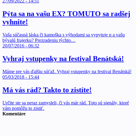
27/09/2022 - 14:51
Pýta sa na vašu EX? TOMUTO sa radšej
vyhnite!
Vaša súčasná láska či kamoška s výhodami sa vypytuje n a vašu
bývalú frajerku? Prezradeniu týchto…
20/07/2016 - 06:32
Vyhraj vstupenky na festival Benátská!
Máme pre vás ďalšiu súťaž. Vyhraj vstupenky na festival Benátská!
05/03/2018 - 15:44
Má vás rád? Takto to zistíte!
Určite ste sa neraz zamysleli, či vás már rád. Toto sú signály, ktoré
vám pomôžu to zistiť.
Komentáre