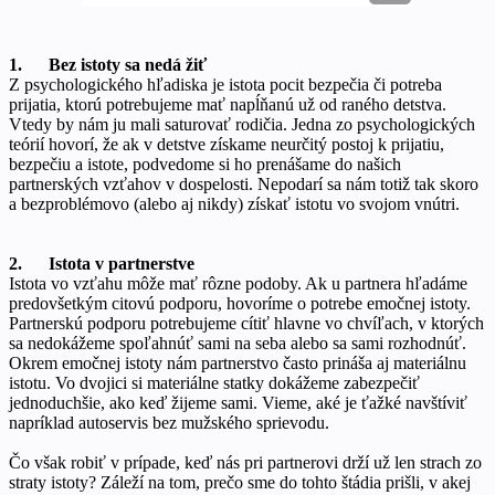
1. Bez istoty sa nedá žiť
Z psychologického hľadiska je istota pocit bezpečia či potreba
prijatia, ktorú potrebujeme mať napĺňanú už od raného detstva.
Vtedy by nám ju mali saturovať rodičia. Jedna zo psychologických
teórií hovorí, že ak v detstve získame neurčitý postoj k prijatiu,
bezpečiu a istote, podvedome si ho prenášame do našich
partnerských vzťahov v dospelosti. Nepodarí sa nám totiž tak skoro
a bezproblémovo (alebo aj nikdy) získať istotu vo svojom vnútri.
2. Istota v partnerstve
Istota vo vzťahu môže mať rôzne podoby. Ak u partnera hľadáme
predovšetkým citovú podporu, hovoríme o potrebe emočnej istoty.
Partnerskú podporu potrebujeme cítiť hlavne vo chvíľach, v ktorých
sa nedokážeme spoľahnúť sami na seba alebo sa sami rozhodnúť.
Okrem emočnej istoty nám partnerstvo často prináša aj materiálnu
istotu. Vo dvojici si materiálne statky dokážeme zabezpečiť
jednoduchšie, ako keď žijeme sami. Vieme, aké je ťažké navštíviť
napríklad autoservis bez mužského sprievodu.
Čo však robiť v prípade, keď nás pri partnerovi drží už len strach zo
straty istoty? Záleží na tom, prečo sme do tohto štádia prišli, v akej