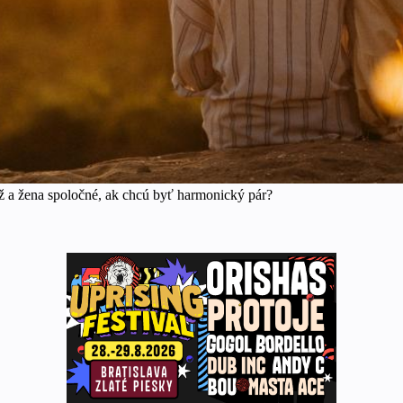
 a žena spoločné, ak chcú byť harmonický pár?