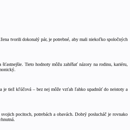
ena tvorili dokonalý pár, je potrebné, aby mali niekoľko spoločných
 šťastnejšie. Tieto hodnoty môžu zahŕňať názory na rodinu, kariéru,
rmonický.
a je tiež kľúčová – bez nej môže vzťah ľahko upadnúť do neistoty a
 svojich pocitoch, potrebách a obavách. Dobrý poslucháč je rovnako
yhnutná.