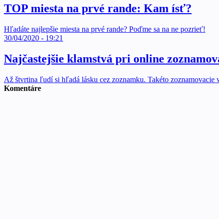
TOP miesta na prvé rande: Kam ísť?
Hľadáte najlepšie miesta na prvé rande? Poďme sa na ne pozrieť!
30/04/2020 - 19:21
Najčastejšie klamstvá pri online zoznamov
Až štvrtina ľudí si hľadá lásku cez zoznamku. Takéto zoznamovacie 
Komentáre