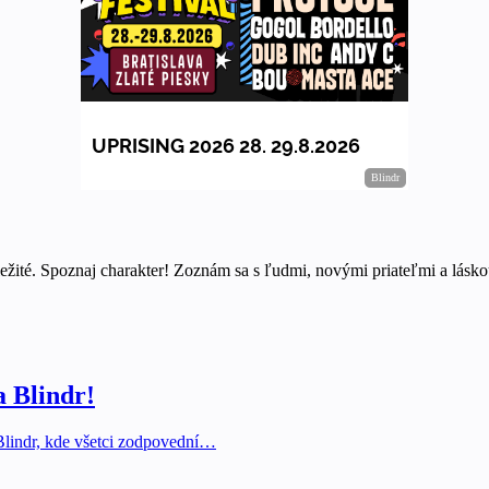
ežité. Spoznaj charakter! Zoznám sa s ľudmi, novými priateľmi a láskou
a Blindr!
 Blindr, kde všetci zodpovední…