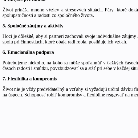
Život prináša mnoho výziev a stresových situácií. Páry, ktoré do
spolupatričnosti a radosti zo spoločného života.
5. Spoločné záujmy a aktivity
Hoci je dôležité, aby si partneri zachovali svoje individuálne záujmy
spolu pri činnostiach, ktoré obaja radi robia, posilňuje ich vzťah.
6. Emocionálna podpora
Potrebujeme niekoho, na koho sa môže spoľahnúť v ťažkých časoch. 
časoch radosti i smútku, povzbudzovať sa a stáť pri sebe v každej situ
7. Flexibilita a kompromis
Život nie je vždy predvídateľný a vzťahy si vyžadujú určitú dávku fl
na úspech. Schopnosť robiť kompromisy a flexibilne reagovať na meni