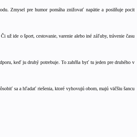
ýhodu. Zmysel pre humor pomáha znižovať napätie a posilňuje pocit
Či už ide o šport, cestovanie, varenie alebo iné záľuby, trávenie času
poru, keď ju druhý potrebuje. To zahŕňa byť tu jeden pre druhého v
spôsobiť sa a hľadať riešenia, ktoré vyhovujú obom, majú väčšiu šancu