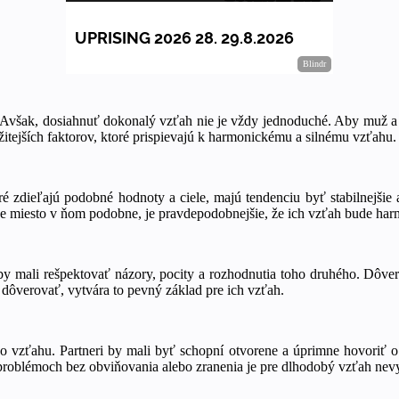
. Avšak, dosiahnuť dokonalý vzťah nie je vždy jednoduché. Aby muž a ž
žitejších faktorov, ktoré prispievajú k harmonickému a silnému vzťahu.
zdieľajú podobné hodnoty a ciele, majú tendenciu byť stabilnejšie a
svoje miesto v ňom podobne, je pravdepodobnejšie, že ich vzťah bude ha
by mali rešpektovať názory, pocity a rozhodnutia toho druhého. Dôver
m dôverovať, vytvára to pevný základ pre ich vzťah.
ho vzťahu. Partneri by mali byť schopní otvorene a úprimne hovoriť o
o problémoch bez obviňovania alebo zranenia je pre dlhodobý vzťah nev