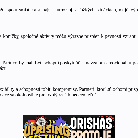
kážu spolu smiať sa a nájsť humor aj v ťažkých situáciách, majú v
 a koníčky, spoločné aktivity môžu výrazne prispieť k pevnosti vzťahu. 
Partneri by mali byť schopní poskytnúť si navzájom emocionálnu pod
ácii.
exibility a schopnosti robiť kompromisy. Partneri, ktorí sú ochotní pri
ace sa okolnosti je pre trvalý vzťah neoceniteľná.