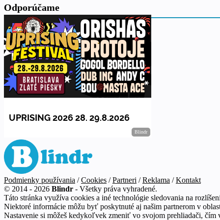
Odporúčame
Podmienky používania
/
Cookies
/
Partneri
/
Reklama
/
Kontakt
© 2014 - 2026
Blindr
- Všetky práva vyhradené.
Táto stránka využíva cookies a iné technológie sledovania na rozlíšeni
Niektoré informácie môžu byť poskytnuté aj našim partnerom v oblasti
Nastavenie si môžeš kedykoľvek zmeniť vo svojom prehliadači, čím 