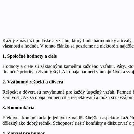
Každý z nás túži po láske a vzťahu, ktorý bude harmonický a trvalý
vlastností a hodnôt. V tomto článku sa pozrieme na niektoré z najdôle
1. Spoločné hodnoty a ciele
Hodnoty a ciele sú základnými kameňmi každého vzťahu. Páry, ktoré 
finančné priority a životný štýl. Ak obaja partneri vnímajú život a 
2. Vzájomný rešpekt a dôvera
Rešpekt a dôvera sú nevyhnutné pre každý úspešný vzťah. Partneri 
žiarlivosti. Ak sa obaja partneri cítia rešpektovaní a môžu si navzájo
3. Komunikácia
Efektívna komunikácia je jedným z najdôležitejších aspektov každé
dôležitý ako dobrý rečník. Schopnosť riešiť konflikty a diskutovať 
4. Zmysel pre humor