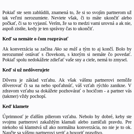
Pokiaľ ste sem zablúdili, znamená to, že si so svojím partnerom už
tak veľmi nerozumiete. Neviete však, či to máte ukončiť alebo
počkať, či sa to vyjasní. Verím, že sa to medzi vami urovná a ak nie,
aspoň zistíte, kedy je ten správny čas to ukončiť.
Keď sa nemáte o čom rozprávať
Ak konverzácia sa začína
Ako sa máš
a tým to aj končí. Bolo by
nerozumné ostávať s človekom, s ktorým si nemáte čo povedať.
Pokiaľ spolu nedokážete zdieľať vaše sny a ciele, nemá to zmysel.
Keď si už nedôverujete
Dôvera je základ vzťahu. Ak však vášmu partnerovi nemôže
dôverovať či sa na neho spoľahnúť, váš vzťah rýchlo zanikne. V
zdravom vzťahu sa dokážete pozhovárať o hocičom - a partner vás
(takmer) vždy pochopí.
Keď klamete
Úprimnosť je ďalším pilierom vzťahu. Nebolo by dobré, keby ste
svojmu partnerovi zakaždým klamali alebo zamlčali pravdu. Pre
niekoho sú klamstvá už ako normálna konverzácia, no nie je to ok.
Naučte sa vášmu partnerovi veriť a hovoriť pravdivo.