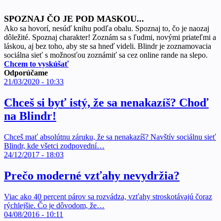
SPOZNAJ ČO JE POD MASKOU...
Ako sa hovorí, nesúď knihu podľa obalu. Spoznaj to, čo je naozaj
dôležité. Spoznaj charakter! Zoznám sa s ľudmi, novými priateľmi a
láskou, aj bez toho, aby ste sa hneď videli. Blindr je zoznamovacia
sociálna sieť s možnosťou zoznámiť sa cez online rande na slepo.
Chcem to vyskúšať
Odporúčame
21/03/2020 - 10:33
Chceš si byť istý, že sa nenakazíš? Choď
na Blindr!
Chceš mať absolútnu záruku, že sa nenakazíš? Navštív sociálnu sieť
Blindr, kde všetci zodpovední…
24/12/2017 - 18:03
Prečo moderné vzťahy nevydržia?
Viac ako 40 percent párov sa rozvádza, vzťahy stroskotávajú čoraz
rýchlejšie. Čo je dôvodom, že…
04/08/2016 - 10:11