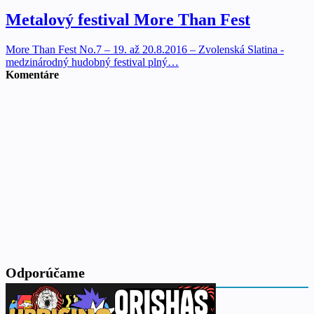
Metalový festival More Than Fest
More Than Fest No.7 – 19. až 20.8.2016 – Zvolenská Slatina -
medzinárodný hudobný festival plný…
Komentáre
Odporúčame