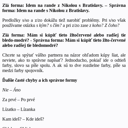
Zlá forma: Idem na rande z Nikolou s Bratislavy. – Správna
forma: Idem na rande s Nikolou z Bratislavy.
Predložky s/so a z/zo dokážu tiež narobiť problémy. Pri s/so však
používame otázku
s kým? s čím?
a pri z/zo zase
z koho? Z čoho?
Zlá forma: Mám si kúpiť tieto žltočervené alebo radšej tie
bledo-modré? - Správna forma: Mám si kúpiť tieto žlto-červené
alebo radšej tie bledomodré?
Chcete sa spýtať vášho partnera na názor ohľadom kúpy šiat, ale
neviete, ako to správne napísať? Jednoducho, pokiaľ ide o odtieň
farby, slovo sa píše spolu. A ak sú to dve rozdielne farby, píše sa
medzi farby spojovník.
Ďalšie časté chyby a ich správne formy
Nie – Áno
Za prvé – Po prvé
Lízatko – Lízanka
Kam ideš? – Kde ideš?