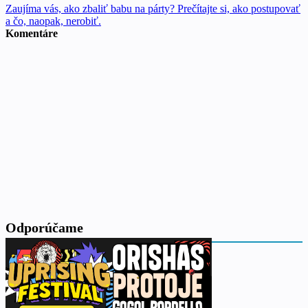
Zaujíma vás, ako zbaliť babu na párty? Prečítajte si, ako postupovať
a čo, naopak, nerobiť.
Komentáre
Odporúčame