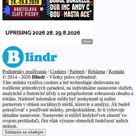
Podmienky používania
/
Cookies
/
Partneri
/
Reklama
/
Kontakt
© 2014 - 2026
Blindr
- Všetky práva vyhradené.
Táto stránka využíva cookies a iné technológie sledovania na
rozlíšenie jednotlivých zariadení, na individuálne nastavenie služieb,
analytické a štatistické účely a na prispôsobenie zobrazenia obsahu a
reklám. Niektoré informácie môžu byť poskytnuté aj našim
partnerom v oblasti sociálnych médií, inzercie a analýzy. Ak budeš
pokračovať v používaní stránky, predpokladáme, že ti vyhovuje
aktuálne nastavenie. Nastavenie si môžeš kedykoľvek zmeniť vo
svojom prehliadači, čím však výrazne obmedzíš funkčnosť našich
stránok.