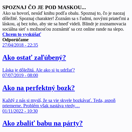
SPOZNAJ ČO JE POD MASKOU...
Ako sa hovorí, nesúď knihu podľa obalu. Spoznaj to, čo je naozaj
dôležité. Spoznaj charakter! Zoznám sa s ľudmi, novými priateľmi a
láskou, aj bez toho, aby ste sa hneď videli. Blindr je zoznamovacia
sociálna sieť s možnosťou zoznámiť sa cez online rande na slepo.
Chcem to vyskúšať
Odporúčame
27/04/2018 - 22:35
Ako ostať zaľúbený?
Láska je dôležitá. Ale ako si ju udržať?
07/07/2019 - 08:00
Ako na perfektný bozk?
Každý z nás si myslí, že sa vie skvele bozkávať. Teda, aspoň
priemerne. Problém však nastáva vtedy…
01/11/2022 - 10:30
Ako zbaliť babu na párty?