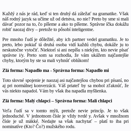
Každý z nás je rád, keď si ten druhý dá záležať na gramatike. Však
náš rodný jazyk sa učíme už od detstva, no nie? Preto by sme si mali
dávať pozor na to, čo píšeme a ako to píšeme. Správne íčka dokážu
robiť naozaj divy – pretože to pôsobí inteligentne.
Pre mnoho ľudí je dôležité, aby ich partner vedel gramatiku. Je to
preto, lebo pokiaľ tá druhá osoba vidí každú chybu, dokáže ju to
neskutočne vytočiť. Niektorí si ani nepíšu s niekým, kto nevie písať
správne i/y. Preto som sa rozhodla, že vám ukážem najčastejšie
chyby, ktorým by ste sa mali vyhnúť oblúkom!
Zlá forma: Napadlo ma - Správna forma: Napadlo mi
Toto slovné spojenie je naozaj asi najčastejšou chybou pri písaní, no
aj pri normálnej konverzácii. Váš priateľ by sa mohol zľaknúť, že
vás niekto napadol. Vám by však iba napadla myšlienka.
Zlá forma: Malý chlapci – Správna forma: Malí chlapci
Veľa ľudí sa v tomto mýli, pretože nevie princíp. Je to však
jednoduché. V jednotnom čísle je vždy tvrdé y. Avšak v množnom
čísle je už mäkké. Nedajte sa však nachytať – platí to iba pri
nominatíve (Kto? Čo?) mužského rodu.