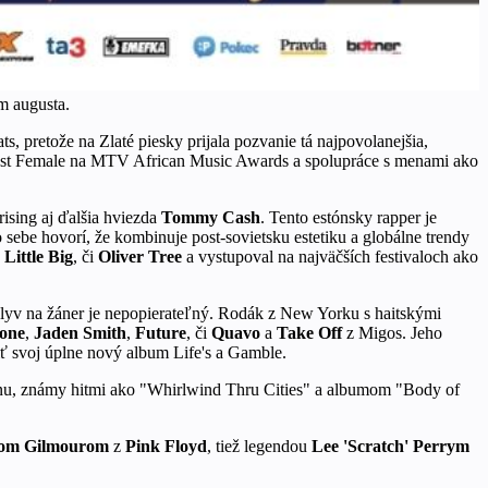
om augusta.
s, pretože na Zlaté piesky prijala pozvanie tá najpovolanejšia,
Best Female na MTV African Music Awards a spolupráce s menami ako
rising aj ďalšia hviezda
Tommy Cash
. Tento estónsky rapper je
sebe hovorí, že kombinuje post-sovietsku estetiku a globálne trendy
,
Little Big
, či
Oliver Tree
a vystupoval na najväčších festivaloch ako
plyv na žáner je nepopierateľný. Rodák z New Yorku s haitskými
lone
,
Jaden Smith
,
Future
, či
Quavo
a
Take Off
z Migos. Jeho
iť svoj úplne nový album Life's a Gamble.
ynu, známy hitmi ako "Whirlwind Thru Cities" a albumom "Body of
om Gilmourom
z
Pink Floyd
, tiež legendou
Lee 'Scratch' Perrym