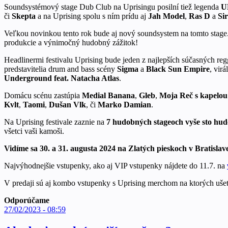
Soundsystémový stage Dub Club na Uprisingu posilní tiež legenda
U
či
Skepta
a na Uprising spolu s ním prídu aj
Jah Model
,
Ras D
a
Si
Veľkou novinkou tento rok bude aj nový soundsystem na tomto stage
produkcie a výnimočný hudobný zážitok!
Headlinermi festivalu Uprising bude jeden z najlepších súčasných re
predstavitelia drum and bass scény
Sigma
a
Black Sun Empire
, vir
Underground feat. Natacha Atlas
.
Domácu scénu zastúpia
Medial Banana
,
Gleb
,
Moja Reč s kapelo
Kvlt
,
Taomi
,
Dušan Vlk
, či
Marko Damian
.
Na Uprising festivale zaznie na
7 hudobných stageoch vyše sto hu
všetci vaši kamoši.
Vidíme sa 30. a 31. augusta 2024 na Zlatých pieskoch v Bratislav
Najvýhodnejšie vstupenky, ako aj VIP vstupenky nájdete do 11.7. na
V predaji sú aj kombo vstupenky s Uprising merchom na ktorých ušetrít
Odporúčame
27/02/2023 - 08:59