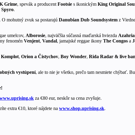
K Grime
, spevák a producent
Footsie
s ikonickým
King Original So
r Spyro
.
. O mohutný zvuk sa postarajú
Danubian Dub Soundsystem
z Viedne
ggae umelcov,
Alborosie
, najväčšia súčasná maďarská hviezda
Azahria
álny fenomén
Venjent
,
Vandal
, jamajské reggae ikony
The Congos
a
J
u Komplot
,
Orion a Čistychov
,
Boy Wonder
,
Rida Radar & live ba
dobných vystúpení
, ale to nie je všetko, prečo tam nesmiete chýbať. Bu
e!
www.uprising.sk
za €80 eur, neskôr sa cena zvyšuje.
e extra €10, ktoré nájdete na ​​
www.shop.uprising.sk
.