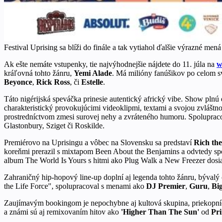
Festival Uprising sa blíži do finále a tak vytiahol ďalšie výrazné m
Ak ešte nemáte vstupenky, tie najvýhodnejšie nájdete do 11. júla na
w
kráľovná tohto žánru,
Yemi Alade
. Má milióny fanúšikov po celom 
Beyonce
,
Rick Ross
, či
Estelle
.
Táto nigérijská speváčka prinesie autentický africký vibe. Show plnú
charakteristický provokujúcimi videoklipmi, textami a svojou zvláštn
prostredníctvom zmesi surovej nehy a zvráteného humoru. Spolupra
Glastonbury, Sziget či Roskilde.
Premiérovo na Uprisingu a vôbec na Slovensku sa predstaví
Rich th
koreňmi prerazil s mixtapom Been About the Benjamins a odvtedy sp
album The World Is Yours s hitmi ako Plug Walk a New Freezer dosiah
Zahraničný hip-hopový line-up doplní aj legenda tohto žánru, bývalý
the Life Force", spolupracoval s menami ako
DJ Premier
,
Guru
,
Bi
Zaujímavým bookingom je nepochybne aj kultová skupina, priekopn
a známi sú aj remixovaním hitov ako
'Higher Than The Sun'
od
Pr