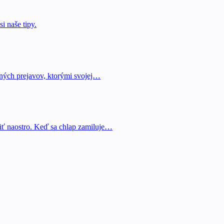
i naše tipy.
adných prejavov, ktorými svojej…
iť naostro. Keď sa chlap zamiluje…