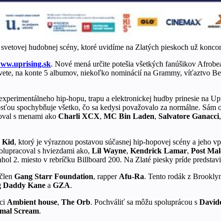
ená svetovej hudobnej scény, ktoré uvidíme na Zlatých pieskoch už konc
ww.uprising.sk
. Nové mená určite potešia všetkých fanúšikov Afrobeat
svete, na konte 5 albumov, niekoľko nominácií na Grammy, víťaztvo 
 experimentálneho hip-hopu, trapu a elektronickej hudby prinesie na Up
osťou spochybňuje všetko, čo sa kedysi považovalo za normálne. Sám o 
coval s menami ako
Charli XCX
,
MC Bin Laden
,
Salvatore Ganacci
e Kid
, ktorý je výraznou postavou súčasnej hip-hopovej scény a jeho v
olupracoval s hviezdami ako,
Lil Wayne
,
Kendrick Lamar
,
Post Ma
ol 2. miesto v rebríčku Billboard 200. Na Zlaté piesky príde predstav
 člen
Gang Starr Foundation
, rapper
Afu-Ra
. Tento rodák z Brookl
g Daddy Kane
a
GZA
.
íci
Ambient house
,
The Orb
. Pochváliť sa môžu spoluprácou s
David
imal Scream
.