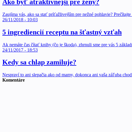
Ako byť atraktívnejší pre ženy?
Zaujíma vás, ako sa stať príťažlivejším pre nežné pohlavie? Prečítajte s
26/11/2018 - 10:03
5 ingrediencií receptu na šťastný vzťah
Ak nemáte čas čítať knihy (čo je škoda), zhrnuli sme pre vás 5 zákl
24/11/2017 - 18:53
Kedy sa chlap zamiluje?
Nespraví to ani slepačia ako od mamy, dokonca ani vaša záľuba chod
Komentáre