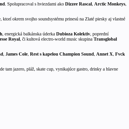
und
. Spolupracoval s hviezdami ako
Dizzee Rascal
,
Arctic Monkeys
,
, ktorí okrem svojho soundsystému prinesú na Zlaté piesky aj vlastné
h
, energická balkánska úderka
Dubioza Kolektiv
, poprední
esse Royal
, či kultová electro-world music skupina
Transglobal
nd
,
James Cole
,
Rest s kapelou Champion Sound
,
Annet X
,
Fvck
de tam jazero, pláž, skate cup, vynikajúce gastro, drinky a hlavne