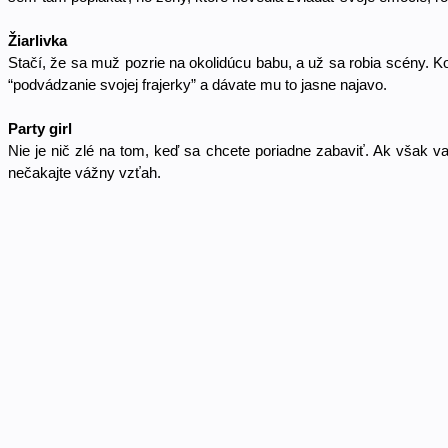
Žiarlivka 
Stačí, že sa muž pozrie na okolidúcu babu, a už sa robia scény. Ko
“podvádzanie svojej frajerky” a dávate mu to jasne najavo. 
Party girl
Nie je nič zlé na tom, keď sa chcete poriadne zabaviť. Ak však v
nečakajte vážny vzťah. 