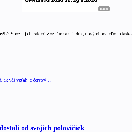
ežité. Spoznaj charakter! Zoznám sa s ľudmi, novými priateľmi a láskou
mä, ak váš vzťah je čerstvý…
ostali od svojich polovičiek