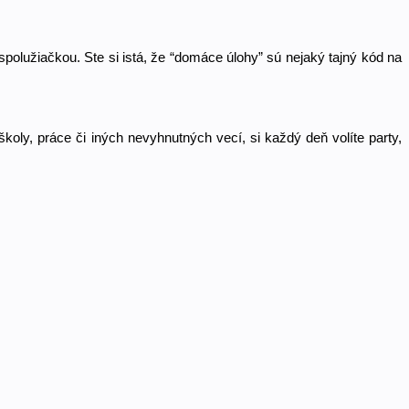
polužiačkou. Ste si istá, že “domáce úlohy” sú nejaký tajný kód na 
ly, práce či iných nevyhnutných vecí, si každý deň volíte party, 