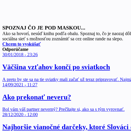
SPOZNAJ ČO JE POD MASKOU...
Ako sa hovorí, nesúď knihu podľa obalu. Spoznaj to, čo je naozaj dôl
sociálna sieť s možnosťou zoznámiť sa cez online rande na slepo.
Chcem to vyskúšať
Odporúčame
30/01/2018 - 23:26
Väčšina vzťahov končí po sviatkoch
A preto by ste sa na tie sviatky mali začať už teraz pripravovať. Naj
14/09/2021 - 11:27
Ako prekonať neveru?
Bol vám váš partner neverný? Prečítajte si, ako sa s tým vyrovnať.
28/12/2020 - 12:00
Najhoršie vianočné darčeky, ktoré Slováci d