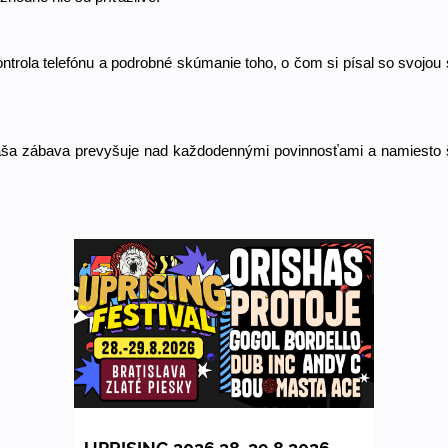
ntrola telefónu a podrobné skúmanie toho, o čom si písal so svojou s
aša zábava prevyšuje nad každodennými povinnosťami a namiesto ško