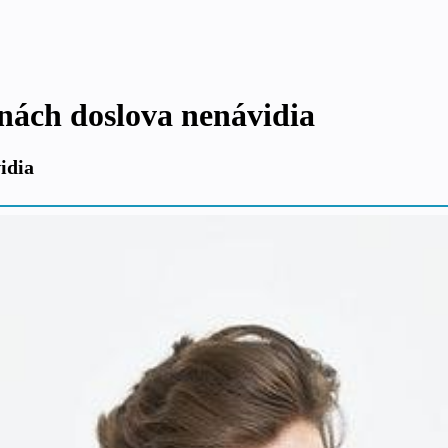
enách doslova nenávidia
idia