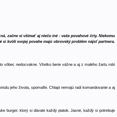
á, začne si všímať aj niečo iné - vaše povahové črty. Niekomu 
é si kvôli svojej povahe majú obrovský problém nájsť partnera. 
 to vôbec nedocvakne. Všetko berie vážne a aj z malého žartu robí 
inútu jeho života, spomaľte. Chlapi nemajú radi komandovanie a aj 
 burger, ktorý si dávate každý piatok. Jasné, každý si potrebuje 