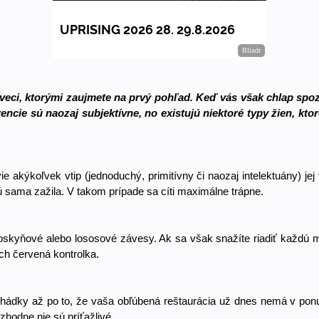
 veci, ktorými zaujmete na prvý pohľad. Keď vás však chlap spozn
encie sú naozaj subjektívne, no existujú niektoré typy žien, ktor
e akýkoľvek vtip (jednoduchý, primitívny či naozaj intelektuány) jej
 sama zažila. V takom prípade sa cíti maximálne trápne. 
roskyňové alebo lososové závesy. Ak sa však snažíte riadiť každú m
ch červená kontrolka. 
ádky až po to, že vaša obľúbená reštaurácia už dnes nemá v ponuke
hodne nie sú príťažlivé. 