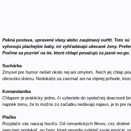
Pekná postava, upravené vlasy alebo zaujímavý outfit. Toto sú
vyhovujú plachejšie baby, iní vyhľadávajú ukecané ženy. Prefer
Poďme sa pozrieť na tie, ktoré chlapi považujú za jasné no-go.
Suchárka 
Zmysel pre humor nešiel okolo nej ani omylom. Nech jej chlap povi
obrovskú drámu. Nedokáže sa zasmiať ani na vtipnej príhode, ktorú
Komandantka 
Chlapom je prakticky jedno, či vyberiete do spoločnej doacnosti b
napriek tomu, že to možno zo začiatku nedávajú najavo, je to pre ni
Plačko
Rozplače vás naozaj hocičo. Od romantických filmov, cez drobné h
sem-tam poplakať, no ženy, ktoré nevedia zvládať svoje emócie, roz