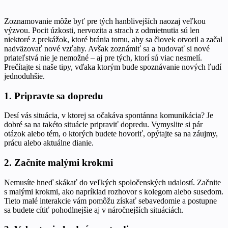
Zoznamovanie môže byť pre tých hanblivejších naozaj veľkou
výzvou. Pocit úzkosti, nervozita a strach z odmietnutia sú len
niektoré z prekážok, ktoré bránia tomu, aby sa človek otvoril a začal
nadväzovať nové vzťahy. Avšak zoznámiť sa a budovať si nové
priateľstvá nie je nemožné – aj pre tých, ktorí sú viac nesmelí.
Prečítajte si naše tipy, vďaka ktorým bude spoznávanie nových ľudí
jednoduhšie.
1. Pripravte sa dopredu
Desí vás situácia, v ktorej sa očakáva spontánna komunikácia? Je
dobré sa na takéto situácie pripraviť dopredu. Vymyslite si pár
otázok alebo tém, o ktorých budete hovoriť, opýtajte sa na záujmy,
prácu alebo aktuálne dianie.
2. Začnite malými krokmi
Nemusíte hneď skákať do veľkých spoločenských udalostí. Začnite
s malými krokmi, ako napríklad rozhovor s kolegom alebo susedom.
Tieto malé interakcie vám pomôžu získať sebavedomie a postupne
sa budete cítiť pohodlnejšie aj v náročnejších situáciách.