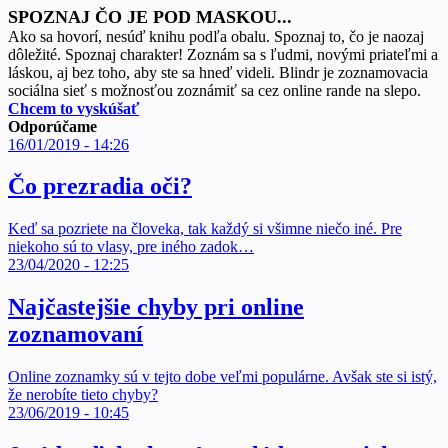
SPOZNAJ ČO JE POD MASKOU...
Ako sa hovorí, nesúď knihu podľa obalu. Spoznaj to, čo je naozaj
dôležité. Spoznaj charakter! Zoznám sa s ľudmi, novými priateľmi a
láskou, aj bez toho, aby ste sa hneď videli. Blindr je zoznamovacia
sociálna sieť s možnosťou zoznámiť sa cez online rande na slepo.
Chcem to vyskúšať
Odporúčame
16/01/2019 - 14:26
Čo prezradia oči?
Keď sa pozriete na človeka, tak každý si všimne niečo iné. Pre
niekoho sú to vlasy, pre iného zadok…
23/04/2020 - 12:25
Najčastejšie chyby pri online
zoznamovaní
Online zoznamky sú v tejto dobe veľmi populárne. Avšak ste si istý,
že nerobíte tieto chyby?
23/06/2019 - 10:45