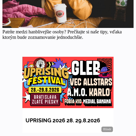
Patríte medzi hanblivejšie osoby? Prečítajte si naše tipy, vďaka
ktorým bude zoznamovanie jednoduchšie.