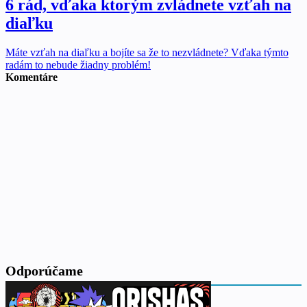
6 rád, vďaka ktorým zvládnete vzťah na
diaľku
Máte vzťah na diaľku a bojíte sa že to nezvládnete? Vďaka týmto
radám to nebude žiadny problém!
Komentáre
Odporúčame