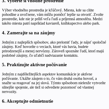
3. Vyberte si vhodné prostredie
Výber vhodného prostredia je kľúčový. Miesta, kde sa cítite
pohodlne a uvoľnene, vám môžu pomôcť lepšie sa otvoriť. Zvolte
prostredie, kde nie je príliš veľa ľudí a príjemná atmosféra. Medzi
takéto miesta patrí napríklad kaviareň, kníhkupectvo alebo park.
4. Zamerajte sa na záujmy
Jedným z najlepších spôsobov, ako prelomiť ľady, je nájsť spoločné
záujmy. Keď hovoríte o veciach, ktoré vás bavia, budete
prirodzenejší a menej nervózny. Zároveň spoznáte ľudí, ktorí majú
podobné záujmy, čo uľahčí nadviazanie kontaktu.
5. Praktizujte aktívne počúvanie
Jedným z najdôležitejších aspektov komunikácie je aktívne
počúvanie. Ukážte záujem o to, čo vám druhá osoba hovorí, a
snažte sa reagovať na jej slová. Týmto spôsobom nielenže vytvoríte
silnejšie spojenie, ale tiež si odvediete pozornosť od vlastnej
nervozity.
6. Akceptujte odmietnutie