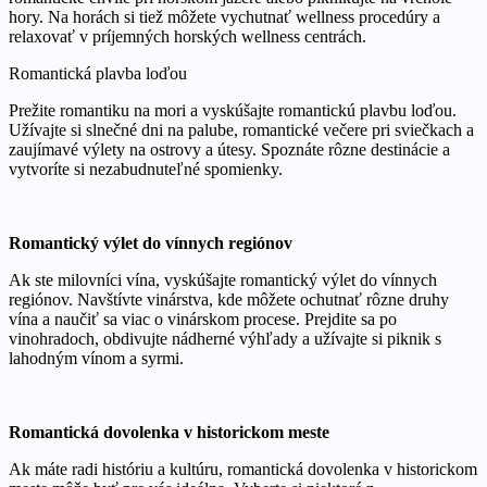
hory. Na horách si tiež môžete vychutnať wellness procedúry a
relaxovať v príjemných horských wellness centrách.
Romantická plavba loďou
Prežite romantiku na mori a vyskúšajte romantickú plavbu loďou.
Užívajte si slnečné dni na palube, romantické večere pri sviečkach a
zaujímavé výlety na ostrovy a útesy. Spoznáte rôzne destinácie a
vytvoríte si nezabudnuteľné spomienky.
Romantický výlet do vínnych regiónov
Ak ste milovníci vína, vyskúšajte romantický výlet do vínnych
regiónov. Navštívte vinárstva, kde môžete ochutnať rôzne druhy
vína a naučiť sa viac o vinárskom procese. Prejdite sa po
vinohradoch, obdivujte nádherné výhľady a užívajte si piknik s
lahodným vínom a syrmi.
Romantická dovolenka v historickom meste
Ak máte radi históriu a kultúru, romantická dovolenka v historickom