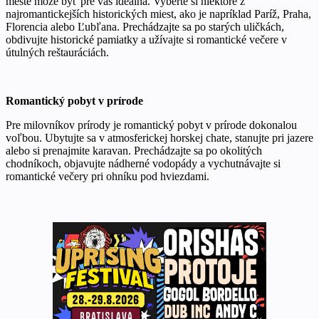
meste môže byť pre vás ideálna. Vyberte si niektoré z
najromantickejších historických miest, ako je napríklad Paríž, Praha,
Florencia alebo Ľubľana. Prechádzajte sa po starých uličkách,
obdivujte historické pamiatky a užívajte si romantické večere v
útulných reštauráciách.
Romantický pobyt v prírode
Pre milovníkov prírody je romantický pobyt v prírode dokonalou
voľbou. Ubytujte sa v atmosferickej horskej chate, stanujte pri jazere
alebo si prenajmite karavan. Prechádzajte sa po okolitých
chodníkoch, objavujte nádherné vodopády a vychutnávajte si
romantické večery pri ohníku pod hviezdami.