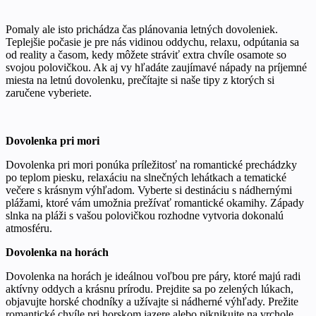
Pomaly ale isto prichádza čas plánovania letných dovoleniek.
Teplejšie počasie je pre nás vidinou oddychu, relaxu, odpútania sa
od reality a časom, kedy môžete stráviť extra chvíle osamote so
svojou polovičkou. Ak aj vy hľadáte zaujímavé nápady na príjemné
miesta na letnú dovolenku, prečítajte si naše tipy z ktorých si
zaručene vyberiete.
Dovolenka pri mori
Dovolenka pri mori ponúka príležitosť na romantické prechádzky
po teplom piesku, relaxáciu na slnečných lehátkach a tematické
večere s krásnym výhľadom. Vyberte si destináciu s nádhernými
plážami, ktoré vám umožnia prežívať romantické okamihy. Západy
slnka na pláži s vašou polovičkou rozhodne vytvoria dokonalú
atmosféru.
Dovolenka na horách
Dovolenka na horách je ideálnou voľbou pre páry, ktoré majú radi
aktívny oddych a krásnu prírodu. Prejdite sa po zelených lúkach,
objavujte horské chodníky a užívajte si nádherné výhľady. Prežite
romantické chvíle pri horskom jazere alebo piknikujte na vrchole