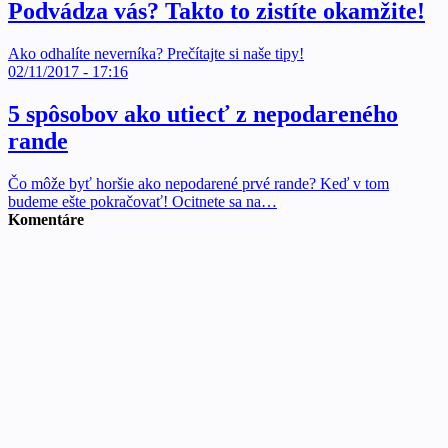
Podvádza vás? Takto to zistíte okamžite!
Ako odhalíte neverníka? Prečítajte si naše tipy!
02/11/2017 - 17:16
5 spôsobov ako utiecť z nepodareného
rande
Čo môže byť horšie ako nepodarené prvé rande? Keď v tom
budeme ešte pokračovať! Ocitnete sa na…
Komentáre