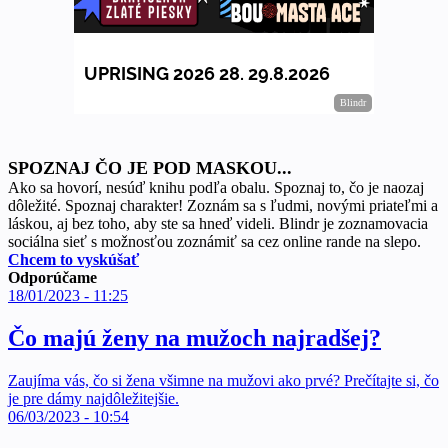
SPOZNAJ ČO JE POD MASKOU...
Ako sa hovorí, nesúď knihu podľa obalu. Spoznaj to, čo je naozaj
dôležité. Spoznaj charakter! Zoznám sa s ľudmi, novými priateľmi a
láskou, aj bez toho, aby ste sa hneď videli. Blindr je zoznamovacia
sociálna sieť s možnosťou zoznámiť sa cez online rande na slepo.
Chcem to vyskúšať
Odporúčame
18/01/2023 - 11:25
Čo majú ženy na mužoch najradšej?
Zaujíma vás, čo si žena všimne na mužovi ako prvé? Prečítajte si, čo
je pre dámy najdôležitejšie.
06/03/2023 - 10:54