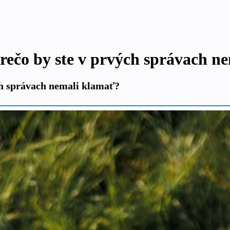
rečo by ste v prvých správach n
ch správach nemali klamať?