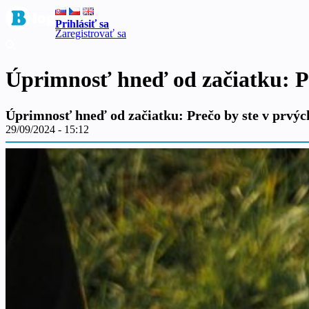
Prihlásiť sa
Zaregistrovať sa
Úprimnosť hneď od začiatku: P
Úprimnosť hneď od začiatku: Prečo by ste v prvý
29/09/2024 - 15:12