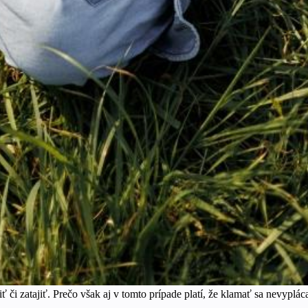
či zatajiť. Prečo však aj v tomto prípade platí, že klamať sa nevyplác