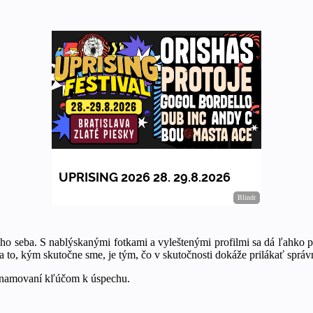
ho seba. S nablýskanými fotkami a vyleštenými profilmi sa dá ľahko pr
da to, kým skutočne sme, je tým, čo v skutočnosti dokáže prilákať správ
oznamovaní kľúčom k úspechu.