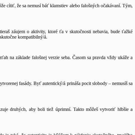
že cítiť, že sa nemusí báť klamstiev alebo falošných očakávaní. Tým,
tieraš záujem o aktivity, ktoré ťa v skutočnosti nebavia, bude ťažké
 skutočne kompatibilný/á.
vzťah na základe falošnej verzie seba. Časom sa pravda vždy ukáže a
tvorenej fasády. Byť autentický/á prináša pocit slobody – nemusíš sa
zuje druhých, aby boli tiež úprimní. Takto môžeš vytvoriť hlbšie a