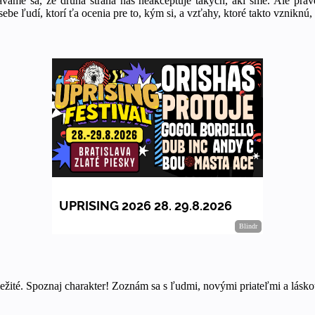
me sa, že druhá strana nás neakceptuje takých, akí sme. Ale pravda
ebe ľudí, ktorí ťa ocenia pre to, kým si, a vzťahy, ktoré takto vznikn
ežité. Spoznaj charakter! Zoznám sa s ľudmi, novými priateľmi a láskou