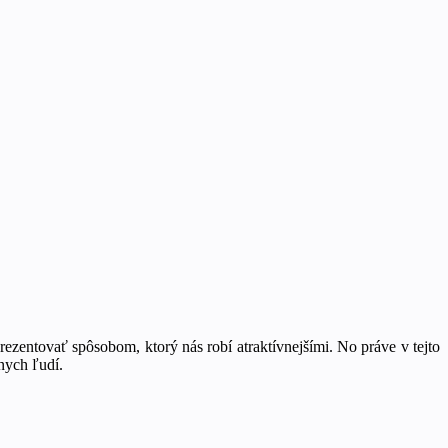
ezentovať spôsobom, ktorý nás robí atraktívnejšími. No práve v tejto
nych ľudí.