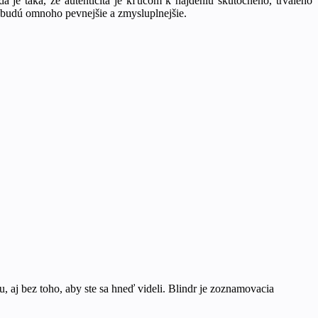
 je taká, že autenticita je kľúčom k nájdeniu skutočného, trvalého
ú, budú omnoho pevnejšie a zmysluplnejšie.
, aj bez toho, aby ste sa hneď videli. Blindr je zoznamovacia