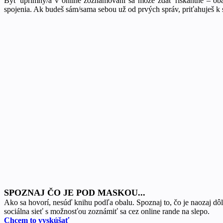
Byť úprimný/á v online zoznamovaní sa môže zdať riskantné – obáva
spojenia. Ak budeš sám/sama sebou už od prvých správ, priťahuješ k s
SPOZNAJ ČO JE POD MASKOU...
Ako sa hovorí, nesúď knihu podľa obalu. Spoznaj to, čo je naozaj dôl
sociálna sieť s možnosťou zoznámiť sa cez online rande na slepo.
Chcem to vyskúšať