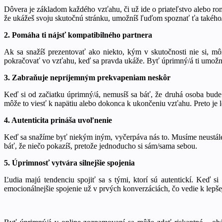
Dôvera je základom každého vzťahu, či už ide o priateľstvo alebo ro
že ukážeš svoju skutočnú stránku, umožníš ľuďom spoznať ťa takého/ú
2. Pomáha ti nájsť kompatibilného partnera
Ak sa snažíš prezentovať ako niekto, kým v skutočnosti nie si, môže
pokračovať vo vzťahu, keď sa pravda ukáže. Byť úprimný/á ti umožní 
3. Zabraňuje nepríjemným prekvapeniam neskôr
Keď si od začiatku úprimný/á, nemusíš sa báť, že druhá osoba bude 
môže to viesť k napätiu alebo dokonca k ukončeniu vzťahu. Preto je l
4. Autenticita prináša uvoľnenie
Keď sa snažíme byť niekým iným, vyčerpáva nás to. Musíme neustále d
báť, že niečo pokazíš, pretože jednoducho si sám/sama sebou.
5. Úprimnosť vytvára silnejšie spojenia
Ľudia majú tendenciu spojiť sa s tými, ktorí sú autentickí. Keď s
emocionálnejšie spojenie už v prvých konverzáciách, čo vedie k lepše