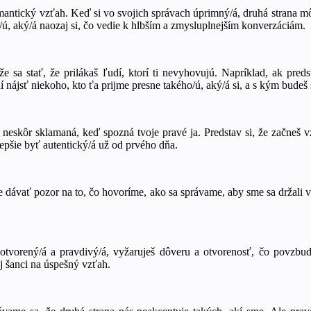
mantický vzťah. Keď si vo svojich správach úprimný/á, druhá strana mô
, aký/á naozaj si, čo vedie k hlbším a zmysluplnejším konverzáciám.
 sa stať, že prilákaš ľudí, ktorí ti nevyhovujú. Napríklad, ak preds
nájsť niekoho, kto ťa prijme presne takého/ú, aký/á si, a s kým budeš
neskôr sklamaná, keď spozná tvoje pravé ja. Predstav si, že začneš 
epšie byť autentický/á už od prvého dňa.
ávať pozor na to, čo hovoríme, ako sa správame, aby sme sa držali vy
i otvorený/á a pravdivý/á, vyžaruješ dôveru a otvorenosť, čo povzbud
j šanci na úspešný vzťah.