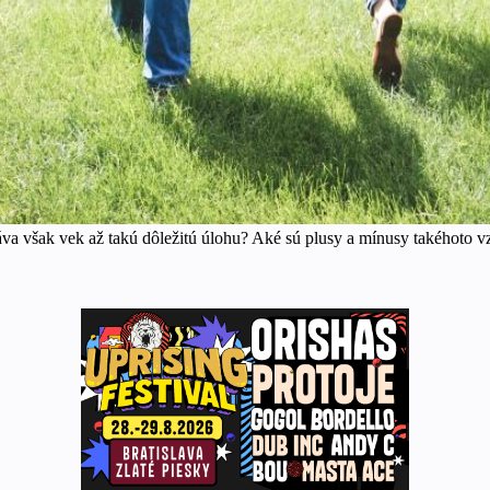
áva však vek až takú dôležitú úlohu? Aké sú plusy a mínusy takéhoto 