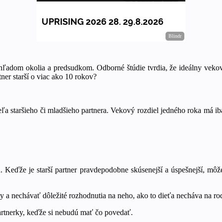
adom okolia a predsudkom. Odborné štúdie tvrdia, že ideálny vekový
tner starší o viac ako 10 rokov?
 staršieho či mladšieho partnera. Vekový rozdiel jedného roka má iba
u. Keďže je starší partner pravdepodobne skúsenejší a úspešnejší, m
y a nechávať dôležité rozhodnutia na neho, ako to dieťa necháva na ro
partnerky, keďže si nebudú mať čo povedať.