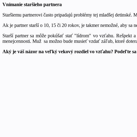
Vnímanie staršieho partnera
Staršiemu partnerovi často pripadajú problémy tej mladšej detinské. Mô
Ak je partner starší o 10, 15 či 20 rokov, je takmer nemožné, aby sa n
Starší partner sa môže pokúšať stať "lídrom" vo vzťahu. Rešpekt a 
menejcennosti. Muž sa možno bude musieť vzdať záľub, ktoré doteraz 
Aký je váš názor na veľký vekový rozdiel vo vzťahu? Podeľte sa