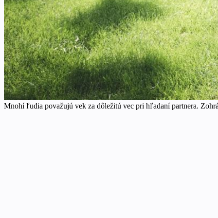
Mnohí ľudia považujú vek za dôležitú vec pri hľadaní partnera. Zohr