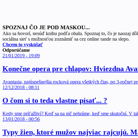
SPOZNAJ ČO JE POD MASKOU...
Ako sa hovorí, nesúď knihu podľa obalu. Spoznaj to, čo je naozaj dôl
sociálna sieť s možnosťou zoznámiť sa cez online rande na slepo.
Chcem to vyskúšať
Odporúčame
21/01/2019 - 19:09
Konečne opera pre chlapov: Hviezdna Avan
Avantasia, najúspešnejšia rocková opera všetkých čias, po 3-ročnej 
12/12/2018 - 08:11
O čom si to teda vlastne písať... ?
Kedy sme príťažliví? Keď sa na nič nehráme, keď sme skutoční. V 
13/01/2018 - 00:56
Typy žien, ktoré mužov najviac rajcujú. M