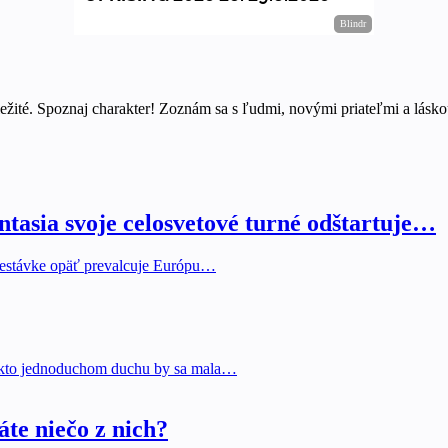
ežité. Spoznaj charakter! Zoznám sa s ľudmi, novými priateľmi a láskou
tasia svoje celosvetové turné odštartuje…
prestávke opäť prevalcuje Európu…
takto jednoduchom duchu by sa mala…
áte niečo z nich?