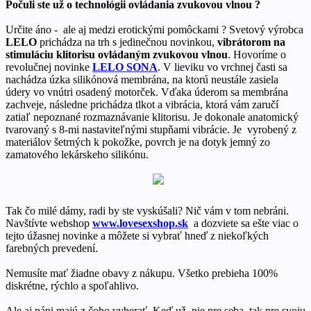
Počuli ste už o technológii ovládania zvukovou vlnou ?
Určite áno - ale aj medzi erotickými pomôckami ? Svetový výrobca
LELO
prichádza na trh s jedinečnou novinkou,
vibrátorom na
stimuláciu klitorisu ovládaným zvukovou vlnou
. Hovoríme o
revolučnej novinke
LELO SONA
. V lieviku vo vrchnej časti sa
nachádza úzka silikónová membrána, na ktorú neustále zasiela
údery vo vnútri osadený motorček. Vďaka úderom sa membrána
zachveje, následne prichádza tlkot a vibrácia, ktorá vám zaručí
zatiaľ nepoznané rozmaznávanie klitorisu. Je dokonale anatomický
tvarovaný s 8-mi nastaviteľnými stupňami vibrácie. Je vyrobený z
materiálov šetrných k pokožke, povrch je na dotyk jemný zo
zamatového lekárskeho silikónu.
Tak čo milé dámy, radi by ste vyskúšali? Nič vám v tom nebráni.
Navštívte webshop
www.lovesexshop.sk
a dozviete sa ešte viac o
tejto úžasnej novinke a môžete si vybrať hneď z niekoľkých
farebných prevedení.
Nemusíte mať žiadne obavy z nákupu. Všetko prebieha 100%
diskrétne, rýchlo a spoľahlivo.
Ale aj páni majú z čoho vyberať. Keď už nie pre seba, tak pre svoju