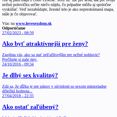
nežnú polovičku určite niečo nájdu, čo prípadne môžu aj spoločne
vyskúšať. Veď nezabúdajte, ženské telo je ako nepreskúmaná mapa,
stále je čo objavovať.
Viac na
www.lovesexshop.sk
Odporúčame
27/02/2023 - 08:59
Ako byť atraktívnejší pre ženy?
Zaujíma vás, ako sa stať príťažlivejším pre nežné pohlavie?
Prečítajte si naše tipy.
24/10/2016 - 09:34
Je dlhý sex kvalitný?
Zdá sa, že dĺžka je pre pánov v súvislosti so sexom mimoriadne
dôležitá hodnota...
27/04/2018 - 22:35
Ako ostať zaľúbený?