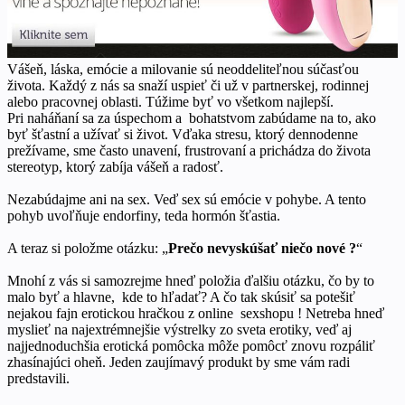
Vášeň, láska, emócie a milovanie sú neoddeliteľnou súčasťou
života. Každý z nás sa snaží uspieť či už v partnerskej, rodinnej
alebo pracovnej oblasti. Túžime byť vo všetkom najlepší.
Pri naháňaní sa za úspechom a bohatstvom zabúdame na to, ako
byť šťastní a užívať si život. Vďaka stresu, ktorý dennodenne
prežívame, sme často unavení, frustrovaní a prichádza do života
stereotyp, ktorý zabíja vášeň a radosť.
Nezabúdajme ani na sex. Veď sex sú emócie v pohybe. A tento
pohyb uvoľňuje endorfiny, teda hormón šťastia.
A teraz si položme otázku: „
Prečo nevyskúšať niečo nové ?
“
Mnohí z vás si samozrejme hneď položia ďalšiu otázku, čo by to
malo byť a hlavne, kde to hľadať? A čo tak skúsiť sa potešiť
nejakou fajn erotickou hračkou z online sexshopu ! Netreba hneď
myslieť na najextrémnejšie výstrelky zo sveta erotiky, veď aj
najjednoduchšia erotická pomôcka môže pomôcť znovu rozpáliť
zhasínajúci oheň. Jeden zaujímavý produkt by sme vám radi
predstavili.