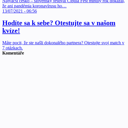
Najväčší česko – slovenský festival Cibula Fest minulý rok dokázal,
že ani pandémia koronavírusu ho…
13/07/2021 - 06:56
Hodíte sa k sebe? Otestujte sa v našom
kvíze!
Máte pocit, že ste našli dokonalého partnera? Otestujte svoj match v
7 otázkach.
Komentáře