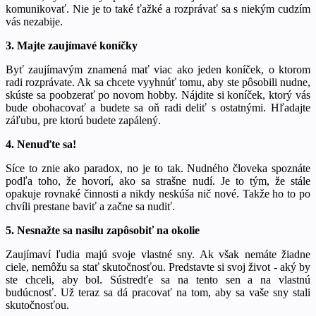
komunikovať. Nie je to také ťažké a rozprávať sa s niekým cudzím
vás nezabije.
3. Majte zaujímavé koníčky
Byť zaujímavým znamená mať viac ako jeden koníček, o ktorom
radi rozprávate. Ak sa chcete vyyhnúť tomu, aby ste pôsobili nudne,
skúste sa poobzerať po novom hobby. Nájdite si koníček, ktorý vás
bude obohacovať a budete sa oň radi deliť s ostatnými. Hľadajte
záľubu, pre ktorú budete zapálený.
4. Nenuďte sa!
Síce to znie ako paradox, no je to tak. Nudného človeka spoznáte
podľa toho, že hovorí, ako sa strašne nudí. Je to tým, že stále
opakuje rovnaké činnosti a nikdy neskúša nič nové. Takže ho to po
chvíli prestane baviť a začne sa nudiť.
5. Nesnažte sa nasilu zapôsobiť na okolie
Zaujímaví ľudia majú svoje vlastné sny. Ak však nemáte žiadne
ciele, nemôžu sa stať skutočnosťou. Predstavte si svoj život - aký by
ste chceli, aby bol. Sústredťe sa na tento sen a na vlastnú
budúcnosť. Už teraz sa dá pracovať na tom, aby sa vaše sny stali
skutočnosťou.