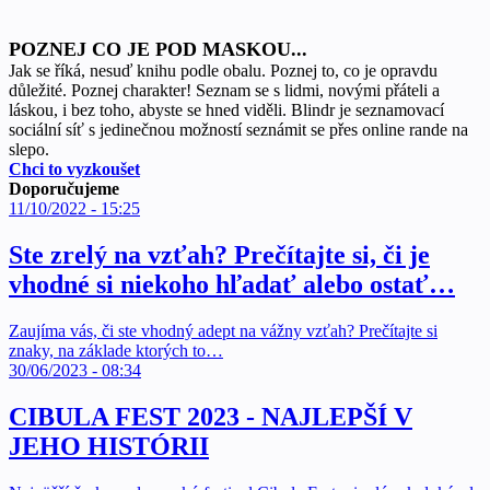
POZNEJ CO JE POD MASKOU...
Jak se říká, nesuď knihu podle obalu. Poznej to, co je opravdu
důležité. Poznej charakter! Seznam se s lidmi, novými přáteli a
láskou, i bez toho, abyste se hned viděli. Blindr je seznamovací
sociální síť s jedinečnou možností seznámit se přes online rande na
slepo.
Chci to vyzkoušet
Doporučujeme
11/10/2022 - 15:25
Ste zrelý na vzťah? Prečítajte si, či je
vhodné si niekoho hľadať alebo ostať…
Zaujíma vás, či ste vhodný adept na vážny vzťah? Prečítajte si
znaky, na základe ktorých to…
30/06/2023 - 08:34
CIBULA FEST 2023 - NAJLEPŠÍ V
JEHO HISTÓRII