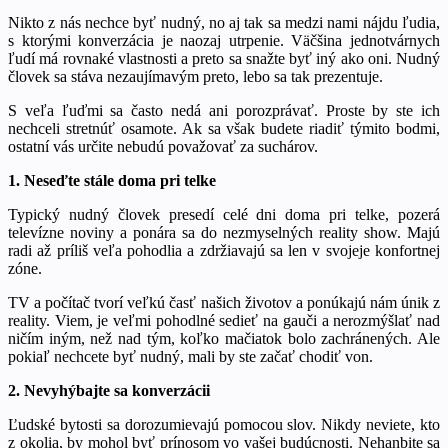
Nikto z nás nechce byť nudný, no aj tak sa medzi nami nájdu ľudia,
s ktorými konverzácia je naozaj utrpenie. Väčšina jednotvárnych
ľudí má rovnaké vlastnosti a preto sa snažte byť iný ako oni. Nudný
človek sa stáva nezaujímavým preto, lebo sa tak prezentuje.
S veľa ľuďmi sa často nedá ani porozprávať. Proste by ste ich
nechceli stretnúť osamote. Ak sa však budete riadiť týmito bodmi,
ostatní vás určite nebudú považovať za suchárov.
1. Neseďte stále doma pri telke
Typický nudný človek presedí celé dni doma pri telke, pozerá
televízne noviny a ponára sa do nezmyselných reality show. Majú
radi až príliš veľa pohodlia a zdržiavajú sa len v svojeje konfortnej
zóne.
TV a počítač tvorí veľkú časť našich životov a ponúkajú nám únik z
reality. Viem, je veľmi pohodlné sedieť na gauči a nerozmýšlať nad
ničím iným, než nad tým, koľko mačiatok bolo zachránených. Ale
pokiaľ nechcete byť nudný, mali by ste začať chodiť von.
2. Nevyhýbajte sa konverzácii
Ľudské bytosti sa dorozumievajú pomocou slov. Nikdy neviete, kto
z okolia, by mohol byť prínosom vo vašej budúcnosti. Nehanbite sa