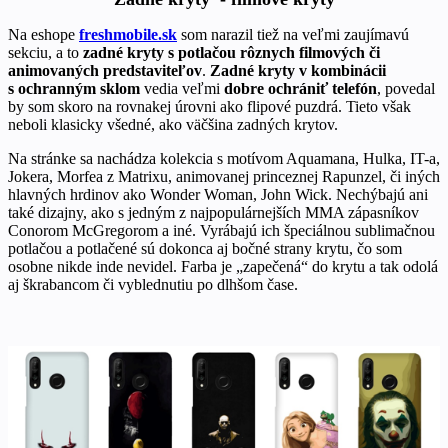
Na eshope
freshmobile.sk
som narazil tiež na veľmi zaujímavú
sekciu, a to
zadné kryty s potlačou rôznych filmových či
animovaných predstaviteľov
.
Zadné kryty v kombinácii
s ochranným sklom
vedia veľmi
dobre ochrániť telefón
, povedal
by som skoro na rovnakej úrovni ako flipové puzdrá. Tieto však
neboli klasicky všedné, ako väčšina zadných krytov.
Na stránke sa nachádza kolekcia s motívom Aquamana, Hulka, IT-a,
Jokera, Morfea z Matrixu, animovanej princeznej Rapunzel, či iných
hlavných hrdinov ako Wonder Woman, John Wick. Nechýbajú ani
také dizajny, ako s jedným z najpopulárnejších MMA zápasníkov
Conorom McGregorom a iné. Vyrábajú ich špeciálnou sublimačnou
potlačou a potlačené sú dokonca aj bočné strany krytu, čo som
osobne nikde inde nevidel. Farba je „zapečená“ do krytu a tak odolá
aj škrabancom či vyblednutiu po dlhšom čase.