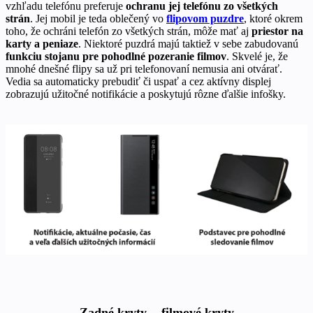
vzhľadu telefónu preferuje
ochranu jej telefónu zo všetkých
strán
. Jej mobil je teda oblečený vo
flipovom puzdre
, ktoré okrem
toho, že ochráni telefón zo všetkých strán, môže mať aj
priestor na
karty a peniaze
. Niektoré puzdrá majú taktiež v sebe zabudovanú
funkciu stojanu pre pohodlné pozeranie filmov
. Skvelé je, že
mnohé dnešné flipy sa už pri telefonovaní nemusia ani otvárať.
Vedia sa automaticky prebudiť či uspať a cez aktívny displej
zobrazujú užitočné notifikácie a poskytujú rôzne ďalšie infošky.
Zadné kryty - filmové kryty