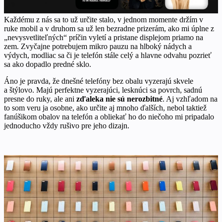
Každému z nás sa to už určite stalo, v jednom momente držím v
ruke mobil a v druhom sa už len bezradne prizerám, ako mi úplne z
„nevysvetliteľných“ príčin vyletí a pristane displejom priamo na
zem. Zvyčajne potrebujem mikro pauzu na hlboký nádych a
výdych, modliac sa či je telefón stále celý a hlavne odvahu pozrieť
sa ako dopadlo predné sklo.
Áno je pravda, že dnešné telefóny bez obalu vyzerajú skvele
a štýlovo. Majú perfektne vyzerajúci, lesknúci sa povrch, sadnú
presne do ruky, ale ani
zďaleka nie sú nerozbitné
. Aj vzhľadom na
to som veru ja osobne, ako určite aj mnoho ďalších, nebol taktiež
fanúšikom obalov na telefón a obliekať ho do niečoho mi pripadalo
jednoducho vždy rušivo pre jeho dizajn.