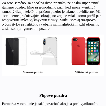
Za seba samého sa hneď na úvod priznám, že nosím super tenké
gumené puzdro. Mne sa jednoducho páči, keď môže vyniknúť
samotný dizajn telefónu, pričom puzdro je takmer neviditeľné. Má
síce mierne prečnievajúce okraje, no zrejme vďaka tomu prežil pár
nevysvetliteľných vyšmyknutí z ruky. Skúsil som aj dizajnovo
o čosi štýlovejší silikónový obal s minimalistickým vzhľadom, no
zostal som pri gumenom puzdre.
Flipové puzdrá
Partnerka v tomto nie je taká povrchná ako ja a pred vyniknutím