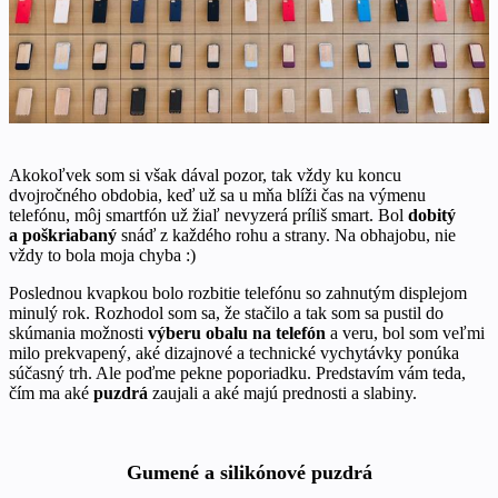
Akokoľvek som si však dával pozor, tak vždy ku koncu
dvojročného obdobia, keď už sa u mňa blíži čas na výmenu
telefónu, môj smartfón už žiaľ nevyzerá príliš smart. Bol
dobitý
a poškriabaný
snáď z každého rohu a strany. Na obhajobu, nie
vždy to bola moja chyba :)
Poslednou kvapkou bolo rozbitie telefónu so zahnutým displejom
minulý rok. Rozhodol som sa, že stačilo a tak som sa pustil do
skúmania možnosti
výberu obalu na telefón
a veru, bol som veľmi
milo prekvapený, aké dizajnové a technické vychytávky ponúka
súčasný trh. Ale poďme pekne poporiadku. Predstavím vám teda,
čím ma aké
puzdrá
zaujali a aké majú prednosti a slabiny.
Gumené a silikónové puzdrá