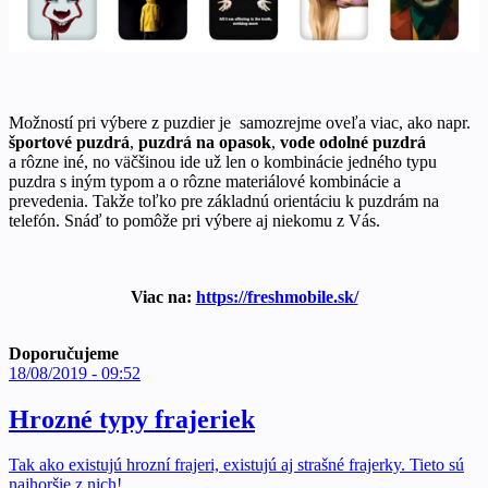
Možností pri výbere z puzdier je samozrejme oveľa viac, ako napr.
športové puzdrá
,
puzdrá na opasok
,
vode odolné puzdrá
a rôzne iné, no väčšinou ide už len o kombinácie jedného typu
puzdra s iným typom a o rôzne materiálové kombinácie a
prevedenia. Takže toľko pre základnú orientáciu k puzdrám na
telefón. Snáď to pomôže pri výbere aj niekomu z Vás.
Viac na:
https://freshmobile.sk/
Doporučujeme
18/08/2019 - 09:52
Hrozné typy frajeriek
Tak ako existujú hrozní frajeri, existujú aj strašné frajerky. Tieto sú
najhoršie z nich!