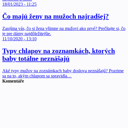
18/01/2023 - 11:25
Čo majú ženy na mužoch najradšej?
Zaujíma vás, čo si žena všimne na mužovi ako prvé? Prečítajte si, čo
je pre dámy najdôležitejšie.
11/10/2020 - 13:10
Typy chlapov na zoznamkách, ktorých
baby totálne neznášajú
Aké typy mužov na zoznámkach baby doslova neznášajú? Pozrime
sa na to, akým chlapom sa spravidla…
Komentáře