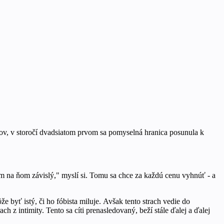
ov, v storočí dvadsiatom prvom sa pomyselná hranica posunula k
om na ňom závislý," myslí si. Tomu sa chce za každú cenu vyhnúť - a
 byť istý, či ho fóbista miluje. Avšak tento strach vedie do
h z intimity. Tento sa cíti prenasledovaný, beží stále ďalej a ďalej