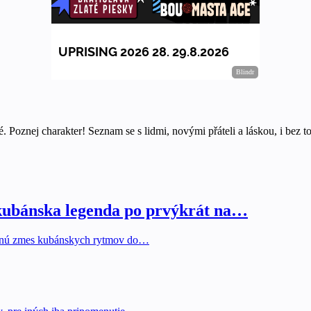
. Poznej charakter! Seznam se s lidmi, novými přáteli a láskou, i bez to
 kubánska legenda po prvýkrát na…
bušnú zmes kubánskych rytmov do…