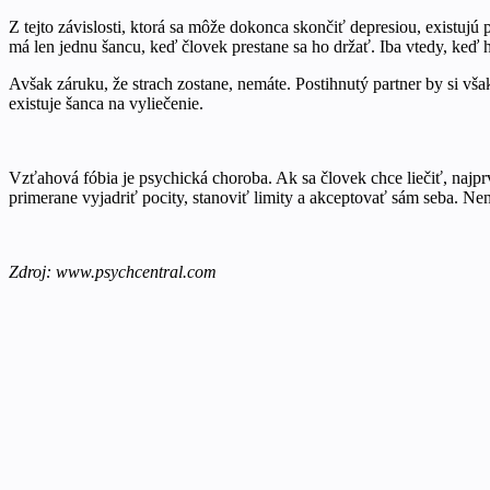
Z tejto závislosti, ktorá sa môže dokonca skončiť depresiou, existu
má len jednu šancu, keď človek prestane sa ho držať. Iba vtedy, keď
Avšak záruku, že strach zostane, nemáte. Postihnutý partner by si v
existuje šanca na vyliečenie.
Vzťahová fóbia je psychická choroba. Ak sa človek chce liečiť, najpr
primerane vyjadriť pocity, stanoviť limity a akceptovať sám seba. Nene
Zdroj: www.psychcentral.com