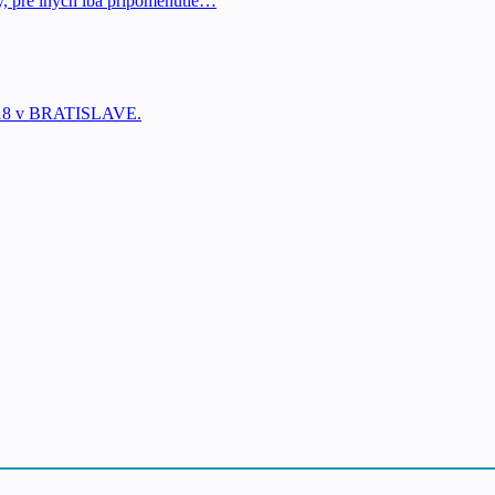
y, pre iných iba pripomenutie…
.2018 v BRATISLAVE.