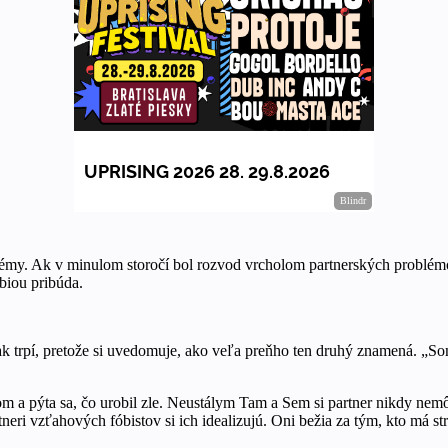
lémy. Ak v minulom storočí bol rozvod vrcholom partnerských problém
biou pribúda.
šak trpí, pretože si uvedomuje, ako veľa preňho ten druhý znamená. „S
m a pýta sa, čo urobil zle. Neustálym Tam a Sem si partner nikdy nemôže
ri vzťahových fóbistov si ich idealizujú. Oni bežia za tým, kto má strac