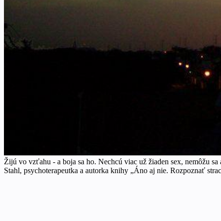
Žijú vo vzťahu - a boja sa ho. Nechcú viac už žiaden sex, nemôžu sa
Stahl, psychoterapeutka a autorka knihy „Áno aj nie. Rozpoznať str