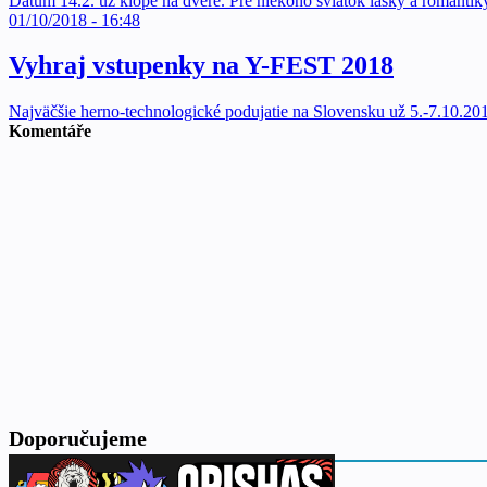
Dátum 14.2. už klope na dvere. Pre niekoho sviatok lásky a romantik
01/10/2018 - 16:48
Vyhraj vstupenky na Y-FEST 2018
Najväčšie herno-technologické podujatie na Slovensku už 5.-7.10
Komentáře
Doporučujeme