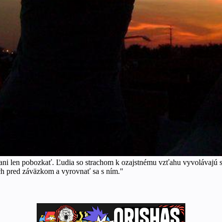
 ani len pobozkať. Ľudia so strachom k ozajstnému vzťahu vyvolávajú s
ach pred záväzkom a vyrovnať sa s ním."