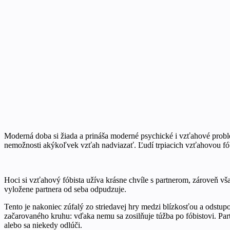
Moderná doba si žiada a prináša moderné psychické i vzťahové prob
nemožnosti akýkoľvek vzťah nadviazať. Ľudí trpiacich vzťahovou fó
Hoci si vzťahový fóbista užíva krásne chvíle s partnerom, zároveň v
vyložene partnera od seba odpudzuje.
Tento je nakoniec zúfalý zo striedavej hry medzi blízkosťou a odstupo
začarovaného kruhu: vďaka nemu sa zosilňuje túžba po fóbistovi. Partne
alebo sa niekedy odlúči.