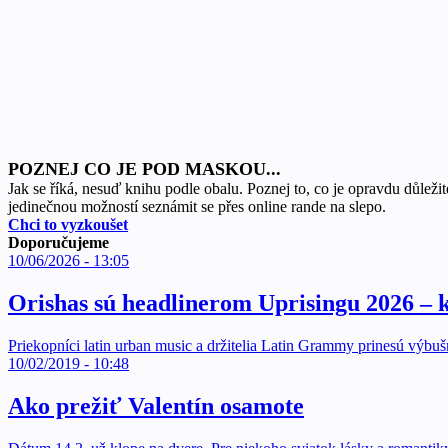
POZNEJ CO JE POD MASKOU...
Jak se říká, nesuď knihu podle obalu. Poznej to, co je opravdu důležité
jedinečnou možností seznámit se přes online rande na slepo.
Chci to vyzkoušet
Doporučujeme
10/06/2026 - 13:05
Orishas sú headlinerom Uprisingu 2026 –
Priekopníci latin urban music a držitelia Latin Grammy prinesú vý
10/02/2019 - 10:48
Ako prežiť Valentín osamote