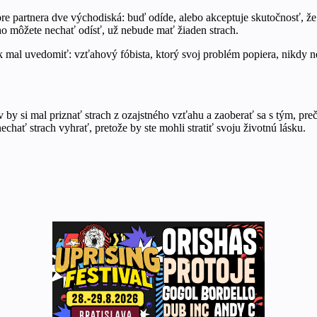
jú pre partnera dve východiská: buď odíde, alebo akceptuje skutočnos
 ho môžete nechať odísť, už nebude mať žiaden strach.
šak mal uvedomiť: vzťahový fóbista, ktorý svoj problém popiera, nikdy 
v by si mal priznať strach z ozajstného vzťahu a zaoberať sa s tým, pr
chať strach vyhrať, pretože by ste mohli stratiť svoju životnú lásku.