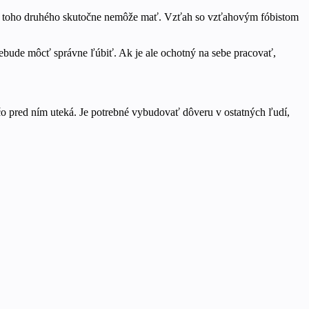
ť, že toho druhého skutočne nemôže mať. Vzťah so vzťahovým fóbistom
nebude môcť správne ľúbiť. Ak je ale ochotný na sebe pracovať,
ečo pred ním uteká. Je potrebné vybudovať dôveru v ostatných ľudí,