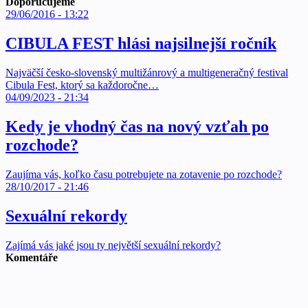
Doporučujeme
29/06/2016 - 13:22
CIBULA FEST hlási najsilnejší ročník
Najväčší česko-slovenský multižánrový a multigeneračný festival
Cibula Fest, ktorý sa každoročne…
04/09/2023 - 21:34
Kedy je vhodný čas na nový vzťah po
rozchode?
Zaujíma vás, koľko času potrebujete na zotavenie po rozchode?
28/10/2017 - 21:46
Sexuální rekordy
Zajímá vás jaké jsou ty největší sexuální rekordy?
Komentáře