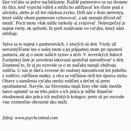
fáze vzťahu sa práve nachádzame. Každé partnerstvo sa raz dostane
do fázy, keď vyprchá vášeň a môžu ho udržiavať len rôzne putá a
záväzky, alebo je už len otázkou zvyku. Drží nás v ňom stereotyp,
ktorý môže obom partnerom vyhovovať, a tak nemajú dôvod nič
meniť. Pocit istoty však môže niekedy aj zväzovať. Nebezpečný je
najmä vtedy, ak spôsobí, že preň zostávame vo vzťahu, ktorý nám
ubližuje.
Stáva sa to najmä v partnerstvách, v ktorých sú deti. Vtedy už
nerozmýšľame len o našej istote a jej prípadnej strate pri opustení
partnera, ale aj o istote našich synov a dcér. V severských štátoch
Európskej únie je zavedená takzvaná spoločná starostlivosť o deti.
Znamená to, že aj po rozvode sa o ne naďalej starajú obidvaja
rodičia. U nás je dieťa zverené do osobnej starostlivosti len jedného
z rodičov, väčšinou matky, u otca sa väčšinou rieši len úprava styku.
Obavy z narušenia vzťahu medzi rodičmi a deťmi sú preto
opodstatnené. Navyše, na Slovensku majú ženy ešte stále menšie
šance uplatniť sa na trhu práce a ich práca je nižšie finančne
ohodnotená ako práca ich mužských kolegov, preto sú po rozvode
viac existenčne ohrozené ako muži.
Zdroj: www.psychcentral.com