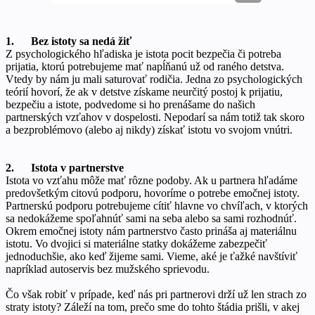
1. Bez istoty sa nedá žiť
Z psychologického hľadiska je istota pocit bezpečia či potreba
prijatia, ktorú potrebujeme mať napĺňanú už od raného detstva.
Vtedy by nám ju mali saturovať rodičia. Jedna zo psychologických
teórií hovorí, že ak v detstve získame neurčitý postoj k prijatiu,
bezpečiu a istote, podvedome si ho prenášame do našich
partnerských vzťahov v dospelosti. Nepodarí sa nám totiž tak skoro
a bezproblémovo (alebo aj nikdy) získať istotu vo svojom vnútri.
2. Istota v partnerstve
Istota vo vzťahu môže mať rôzne podoby. Ak u partnera hľadáme
predovšetkým citovú podporu, hovoríme o potrebe emočnej istoty.
Partnerskú podporu potrebujeme cítiť hlavne vo chvíľach, v ktorých
sa nedokážeme spoľahnúť sami na seba alebo sa sami rozhodnúť.
Okrem emočnej istoty nám partnerstvo často prináša aj materiálnu
istotu. Vo dvojici si materiálne statky dokážeme zabezpečiť
jednoduchšie, ako keď žijeme sami. Vieme, aké je ťažké navštíviť
napríklad autoservis bez mužského sprievodu.
Čo však robiť v prípade, keď nás pri partnerovi drží už len strach zo
straty istoty? Záleží na tom, prečo sme do tohto štádia prišli, v akej