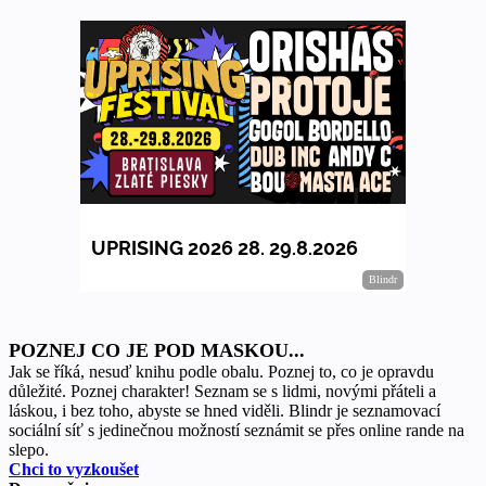
POZNEJ CO JE POD MASKOU...
Jak se říká, nesuď knihu podle obalu. Poznej to, co je opravdu
důležité. Poznej charakter! Seznam se s lidmi, novými přáteli a
láskou, i bez toho, abyste se hned viděli. Blindr je seznamovací
sociální síť s jedinečnou možností seznámit se přes online rande na
slepo.
Chci to vyzkoušet