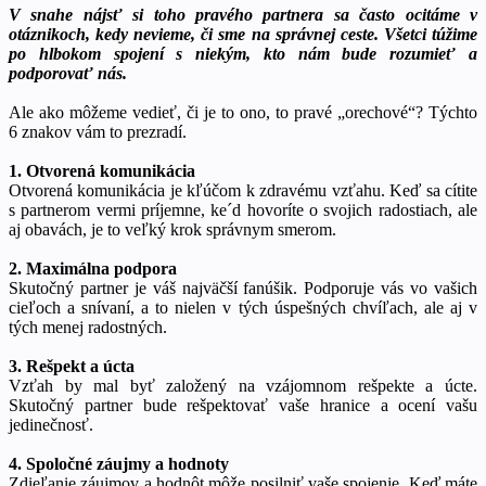
V snahe nájsť si toho pravého partnera sa často ocitáme v
otáznikoch, kedy nevieme, či sme na správnej ceste. Všetci túžime
po hlbokom spojení s niekým, kto nám bude rozumieť a
podporovať nás.
Ale ako môžeme vedieť, či je to ono, to pravé „orechové“? Týchto
6 znakov vám to prezradí.
1. Otvorená komunikácia
Otvorená komunikácia je kľúčom k zdravému vzťahu. Keď sa cítite
s partnerom vermi príjemne, ke´d hovoríte o svojich radostiach, ale
aj obavách, je to veľký krok správnym smerom.
2. Maximálna podpora
Skutočný partner je váš najväčší fanúšik. Podporuje vás vo vašich
cieľoch a snívaní, a to nielen v tých úspešných chvíľach, ale aj v
tých menej radostných.
3. Rešpekt a úcta
Vzťah by mal byť založený na vzájomnom rešpekte a úcte.
Skutočný partner bude rešpektovať vaše hranice a ocení vašu
jedinečnosť.
4. Spoločné záujmy a hodnoty
Zdieľanie záujmov a hodnôt môže posilniť vaše spojenie. Keď máte