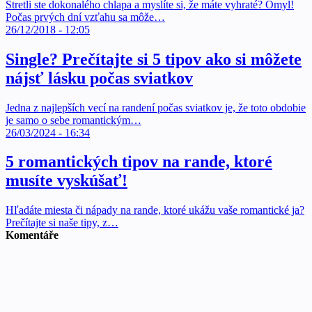
Stretli ste dokonalého chlapa a myslíte si, že máte vyhraté? Omyl!
Počas prvých dní vzťahu sa môže…
26/12/2018 - 12:05
Single? Prečítajte si 5 tipov ako si môžete
nájsť lásku počas sviatkov
Jedna z najlepších vecí na randení počas sviatkov je, že toto obdobie
je samo o sebe romantickým…
26/03/2024 - 16:34
5 romantických tipov na rande, ktoré
musíte vyskúšať!
Hľadáte miesta či nápady na rande, ktoré ukážu vaše romantické ja?
Prečítajte si naše tipy, z…
Komentáře