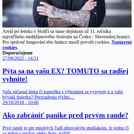
Areál pri letisku v Holíči sa stane dejiskom už 11. ročníka
najväčšieho multižánrového festivalu na Česko - Slovenskej hranici.
Pro správné fungování této funkce musíš povolit cookies.
Nastavení
cookies
.
Doporučujeme
27/09/2022 - 14:51
Pýta sa na vašu EX? TOMUTO sa radšej
vyhnite!
Vaša súčasná láska či kamoška s výhodami sa vypytuje n a vašu
bývalú frajerku? Prezradeniu týchto…
29/10/2018 - 10:06
Ako zabrániť panike pred prvým rande?
Prvé rande je pre mnohých ľudí obrovským strašiakom. Je jedno či
sa jedná o mužov alebo ženy, každý…