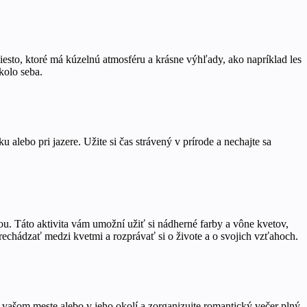
miesto, ktoré má kúzelnú atmosféru a krásne výhľady, ako napríklad les
kolo seba.
u alebo pri jazere. Užite si čas strávený v prírode a nechajte sa
u. Táto aktivita vám umožní užiť si nádherné farby a vône kvetov,
rechádzať medzi kvetmi a rozprávať si o živote a o svojich vzťahoch.
ú v vašom meste alebo v jeho okolí a zorganizujte romantický večer plný