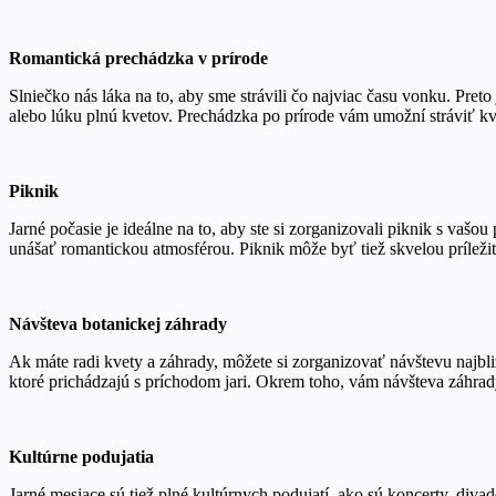
Romantická prechádzka v prírode
Slniečko nás láka na to, aby sme strávili čo najviac času vonku. Pret
alebo lúku plnú kvetov. Prechádzka po prírode vám umožní stráviť kv
Piknik
Jarné počasie je ideálne na to, aby ste si zorganizovali piknik s vašou
unášať romantickou atmosférou. Piknik môže byť tiež skvelou príležito
Návšteva botanickej záhrady
Ak máte radi kvety a záhrady, môžete si zorganizovať návštevu najbl
ktoré prichádzajú s príchodom jari. Okrem toho, vám návšteva záhrady
Kultúrne podujatia
Jarné mesiace sú tiež plné kultúrnych podujatí, ako sú koncerty, divad