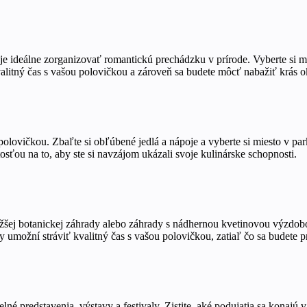
o je ideálne zorganizovať romantickú prechádzku v prírode. Vyberte si 
alitný čas s vašou polovičkou a zároveň sa budete môcť nabažiť krás o
 polovičkou. Zbaľte si obľúbené jedlá a nápoje a vyberte si miesto v park
sťou na to, aby ste si navzájom ukázali svoje kulinárske schopnosti.
ižšej botanickej záhrady alebo záhrady s nádhernou kvetinovou výzdobo
 umožní stráviť kvalitný čas s vašou polovičkou, zatiaľ čo sa budete p
elné predstavenia, výstavy a festivaly. Zistite, aké podujatia sa konaj