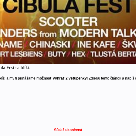
a Fest sa blíži.
líži a my ti prinášame
možnosť vyhrať 2 vstupenky
! Zdieľaj tento článok a napíš
Súťaž ukončená