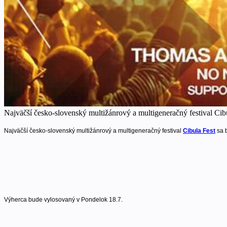
Najväčší česko-slovenský multižánrový a multigeneračný festival Cibul
Najväčší česko-slovenský multižánrový a multigeneračný festival
Cibula Fest
sa b
Výherca bude vylosovaný v Pondelok 18.7.