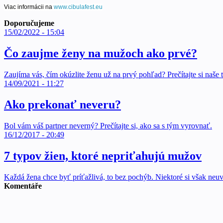
Viac informácii na
www.cibulafest.eu
Doporučujeme
15/02/2022 - 15:04
Čo zaujme ženy na mužoch ako prvé?
Zaujíma vás, čím okúzlite ženu už na prvý pohľad? Prečítajte si naše t
14/09/2021 - 11:27
Ako prekonať neveru?
Bol vám váš partner neverný? Prečítajte si, ako sa s tým vyrovnať.
16/12/2017 - 20:49
7 typov žien, ktoré nepriťahujú mužov
Každá žena chce byť príťažlivá, to bez pochýb. Niektoré si však neu
Komentáře