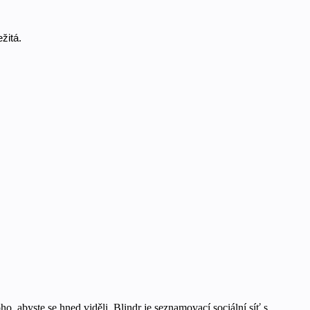
žitá. 
ho, abyste se hned viděli. Blindr je seznamovací sociální síť s