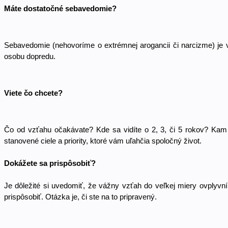
Máte dostatočné sebavedomie? 
Sebavedomie (nehovoríme o extrémnej arogancii či narcizme) je 
osobu dopredu. 
Viete čo chcete? 
Čo od vzťahu očakávate? Kde sa vidíte o 2, 3, či 5 rokov? Kam 
stanovené ciele a priority, ktoré vám uľahčia spoločný život. 
Dokážete sa prispôsobiť? 
Je dôležité si uvedomiť, že vážny vzťah do veľkej miery ovplyvn
prispôsobiť. Otázka je, či ste na to pripravený. 