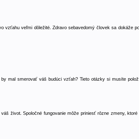
vo vzťahu veľmi dôležité. Zdravo sebavedomý človek sa dokáže post
by mal smerovať váš budúci vzťah? Tieto otázky si musíte položiť
í váš život. Spoločné fungovanie môže priniesť rôzne zmeny, ktoré