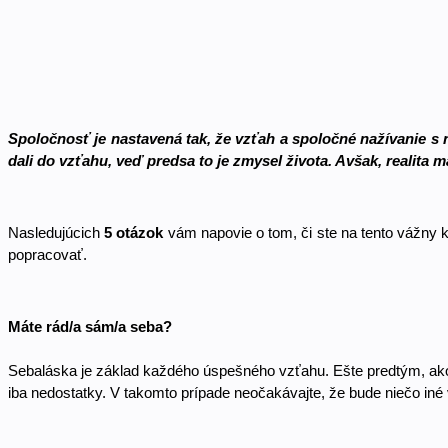
Spoločnosť je nastavená tak, že vzťah a spoločné nažívanie s n
dali do vzťahu, veď predsa to je zmysel života. Avšak, realita
Nasledujúcich 
5 otázok
 vám napovie o tom, či ste na tento vážny k
popracovať. 
Máte rád/a sám/a seba? 
Sebaláska je základ každého úspešného vzťahu. Ešte predtým, ako p
iba nedostatky. V takomto prípade neočakávajte, že bude niečo iné 