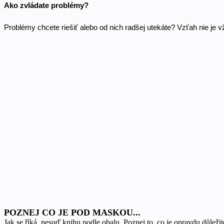
Ako zvládate problémy? 
Problémy chcete riešiť alebo od nich radšej utekáte? Vzťah nie je 
POZNEJ CO JE POD MASKOU...
Jak se říká, nesuď knihu podle obalu. Poznej to, co je opravdu důležité