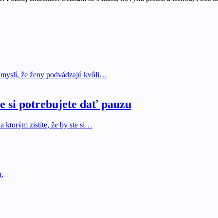
 myslí, že ženy podvádzajú kvôli…
e si potrebujete dať pauzu
 ktorým zistíte, že by ste si…
u.