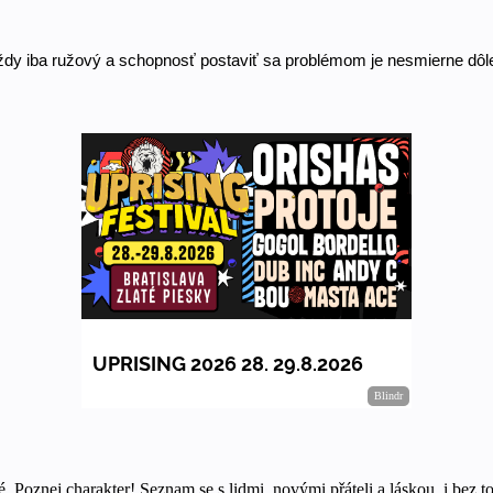
vždy iba ružový a schopnosť postaviť sa problémom je nesmierne dôle
. Poznej charakter! Seznam se s lidmi, novými přáteli a láskou, i bez to