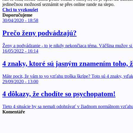
jedinečnou možností seznámit se přes online rande na slepo.
Chci to vyzkoušet
Doporučujeme
30/04/2020 - 18:58
Prečo ženy podvádzajú?
Ženy a podvádzanie - to je nikdy nekončiaca téma. Väčšina mužov si
16/05/2022 - 16:14
4 znaky, ktoré sú jasným znamením toho, ž
Máte pocit, že vám to vo vzťahu troška škrípe? Toto sú 4 znaky, vďaka
29/09/2020 - 13:00
4 dôkazy, že chodíte so psychopatom!
Tieto 4 situácie by sa nemali odohrávať v žiadnom normálnom vzťah
Komentáře