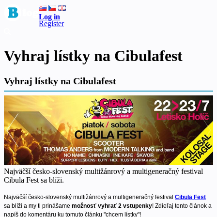
Log in
Register
Vyhraj lístky na Cibulafest
Vyhraj lístky na Cibulafest
Najväčší česko-slovenský multižánrový a multigeneračný festival
Cibula Fest sa blíži.
Najväčší česko-slovenský multižánrový a multigeneračný festival
Cibula Fest
sa blíži a my ti prinášame
možnosť vyhrať 2 vstupenky
! Zdieľaj tento článok a
napíš do komentáru ku tomuto článku "chcem lístky"!