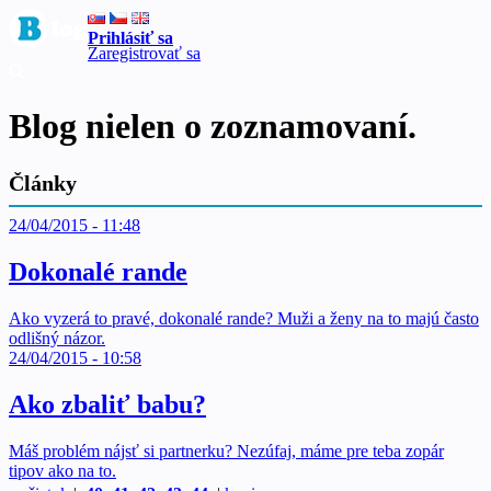
Prihlásiť sa
Zaregistrovať sa
Blog nielen o zoznamovaní.
Články
24/04/2015 - 11:48
Dokonalé rande
Ako vyzerá to pravé, dokonalé rande? Muži a ženy na to majú často
odlišný názor.
24/04/2015 - 10:58
Ako zbaliť babu?
Máš problém nájsť si partnerku? Nezúfaj, máme pre teba zopár
tipov ako na to.