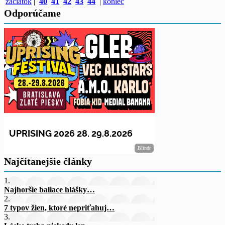
začiatok
|
40
41
42
43
44
|
koniec
Odporúčame
Najčítanejšie články
1.
Najhoršie baliace hlášky…
2.
7 typov žien, ktoré nepriťahuj…
3.