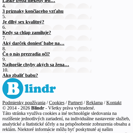
Láske treba niekedy len…
4.
3 príznaky končiaceho vzťahu
5.
Je dlhý sex kvalitný?
6.
Kedy sa chlap zamiluje?
7.
Aký darček doniesť babe na…
8.
Čo o nás prezradia oči?
9.
Najhoršie chyby akých sa žena…
10.
Ako zbaliť babu?
Podmienky používania
/
Cookies
/
Partneri
/
Reklama
/
Kontakt
© 2014 - 2026
Blindr
- Všetky práva vyhradené.
Táto stránka využíva cookies a iné technológie sledovania na
rozlíšenie jednotlivých zariadení, na individuálne nastavenie služieb,
analytické a štatistické účely a na prispôsobenie zobrazenia obsahu a
reklám. Niektoré informácie môžu byť poskytnuté aj našim