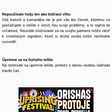
Nepoužívate ho/ju len ako bútľavú vŕbu
Váš kamoš a kamarátka nie je pre vás iba človek, ktorému sa 
posťažujete a riešite s ním/s ňou svoje problémy, a to najmä tie 
vzťahové. Neustále sťažovanie sa na svojho partnera môže viesť 
k zmiešaným signálom, ktoré si druhá osoba môže nevhodne 
vysvetliť. 
Úprimne sa na ňu/neho tešíte
Na stretnutie sa úprimne tešíte, pretože s danou osobou rád/rada 
trávite čas. 