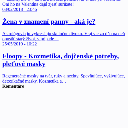
Oni ho na Valentína dajú zjesť surikate!
03/02/2018 - 23:46
Žena v znamení panny - aká je?
Astrológovia ju vykresľujú skutočne divoko. Vraj vie zo dňa na deň
opustiť starý život, v prípade…
25/05/2019 - 10:22
Floopy - Kozmetika, dojčenské potreby,
pleťové masky
Regeneračné masky na tvár, ruky a nechty. Spevňujúce, vyživujúce,
detoxikačné masky. Kozmetika a…
Komentáre