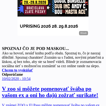
SPOZNAJ ČO JE POD MASKOU...
Ako sa hovorí, nesúď knihu podľa obalu. Spoznaj to, čo je naozaj
dôležité. Spoznaj charakter! Zoznám sa s ľudmi, novými priateľmi a
láskou, aj bez toho, aby ste sa hneď videli. Blindr je zoznamovacia
sociálna sieť s možnosťou zoznámiť sa cez online rande na slepo.
Chcem to vyskúšať
Odporúčame
10/02/2020 - 10:54
V zoo si môžete pomenovať švába po
vašom ex a oni ho dajú zožrať surikate!
V známej ZOO v El Pasu môžete pomenovať švába po vašom ex.