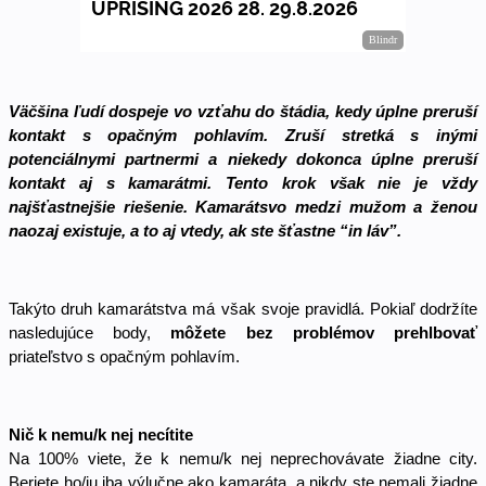
Väčšina ľudí dospeje vo vzťahu do štádia, kedy úplne preruší 
kontakt s opačným pohlavím. Zruší stretká s inými 
potenciálnymi partnermi a niekedy dokonca úplne preruší 
kontakt aj s kamarátmi. Tento krok však nie je vždy 
najšťastnejšie riešenie. Kamarátsvo medzi mužom a ženou 
naozaj existuje, a to aj vtedy, ak ste šťastne “in láv”. 
Takýto druh kamarátstva má však svoje pravidlá. Pokiaľ dodržíte 
nasledujúce body, 
môžete bez problémov prehlbovať
priateľstvo s opačným pohlavím. 
Nič k nemu/k nej necítite
Na 100% viete, že k nemu/k nej neprechovávate žiadne city. 
Beriete ho/ju iba výlučne ako kamaráta, a nikdy ste nemali žiadne 