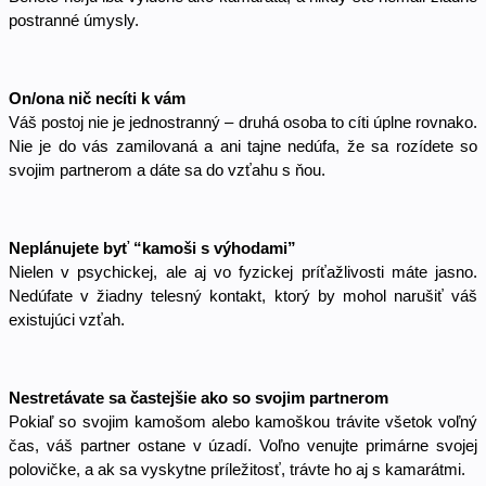
postranné úmysly. 
On/ona nič necíti k vám
Váš postoj nie je jednostranný – druhá osoba to cíti úplne rovnako. 
Nie je do vás zamilovaná a ani tajne nedúfa, že sa rozídete so 
svojim partnerom a dáte sa do vzťahu s ňou. 
Neplánujete byť “kamoši s výhodami”
Nielen v psychickej, ale aj vo fyzickej príťažlivosti máte jasno. 
Nedúfate v žiadny telesný kontakt, ktorý by mohol narušiť váš 
existujúci vzťah. 
Nestretávate sa častejšie ako so svojim partnerom
Pokiaľ so svojim kamošom alebo kamoškou trávite všetok voľný 
čas, váš partner ostane v úzadí. Voľno venujte primárne svojej 
polovičke, a ak sa vyskytne príležitosť, trávte ho aj s kamarátmi. 