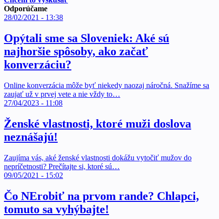
Odporúčame
28/02/2021 - 13:38
Opýtali sme sa Sloveniek: Aké sú
najhoršie spôsoby, ako začať
konverzáciu?
Online konverzácia môže byť niekedy naozaj náročná. Snažíme sa
zaujať už v prvej vete a nie vždy to…
27/04/2023 - 11:08
Ženské vlastnosti, ktoré muži doslova
neznášajú!
Zaujíma vás, aké ženské vlastnosti dokážu vytočiť mužov do
nepríčetnosti? Prečítajte si, ktoré sú…
09/05/2021 - 15:02
Čo NErobiť na prvom rande? Chlapci,
tomuto sa vyhýbajte!