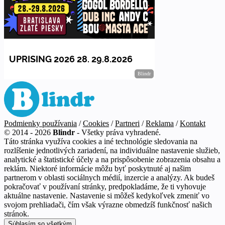
Podmienky používania
/
Cookies
/
Partneri
/
Reklama
/
Kontakt
© 2014 - 2026
Blindr
- Všetky práva vyhradené.
Táto stránka využíva cookies a iné technológie sledovania na
rozlíšenie jednotlivých zariadení, na individuálne nastavenie služieb,
analytické a štatistické účely a na prispôsobenie zobrazenia obsahu a
reklám. Niektoré informácie môžu byť poskytnuté aj našim
partnerom v oblasti sociálnych médií, inzercie a analýzy. Ak budeš
pokračovať v používaní stránky, predpokladáme, že ti vyhovuje
aktuálne nastavenie. Nastavenie si môžeš kedykoľvek zmeniť vo
svojom prehliadači, čím však výrazne obmedzíš funkčnosť našich
stránok.