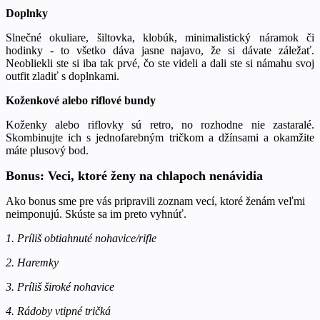
Doplnky
Slnečné okuliare, šiltovka, klobúk, minimalistický náramok či
hodinky - to všetko dáva jasne najavo, že si dávate záležať.
Neobliekli ste si iba tak prvé, čo ste videli a dali ste si námahu svoj
outfit zladiť s doplnkami.
Koženkové alebo riflové bundy
Koženky alebo riflovky sú retro, no rozhodne nie zastaralé.
Skombinujte ich s jednofarebným tričkom a džínsami a okamžite
máte plusový bod.
Bonus: Veci, ktoré ženy na chlapoch nenávidia
Ako bonus sme pre vás pripravili zoznam vecí, ktoré ženám veľmi
neimponujú. Skúste sa im preto vyhnúť.
1. Príliš obtiahnuté nohavice/rifle
2. Haremky
3. Príliš široké nohavice
4. Rádoby vtipné tričká