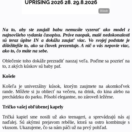
Na to, aby ste zaujali babu nemusíte vyzerať ako model z
najnovšieho vydania časopisu. Práve naopak, malé nedokonalosti
sú teraz úplne IN a dokážu zaujať viac. Vo svojej podstate je
dôležitejšie to, ako sa človek prezentuje. A nič o vás nepovie viac,
ako to, čo máte na sebe.
Oblečenie toho dokáže prezradiť naozaj veľa. Poďme sa pozrieť na
to, z akých kúskov sú baby paf.
Košele
Košeľa je univerzálny kúsok, ktorým zaujmete na akomkoľvek
rande. Môžete si ju obliecť na večeru, na drink, do kina alebo na
prechádzku do parku. Pôsobí elegantne, no zároveň ležérne.
Tričko vašej obľúbenej kapely
Tričká kapiel sme nosili už ako teenageri, a sprevádzajú nás aj
naďalej. Sú akýmsi prejavom rebélie, ktorá sa ostro kombinuje s
vkusom. Ukazujeme, čo sa nám páči už na prvý pohľad.