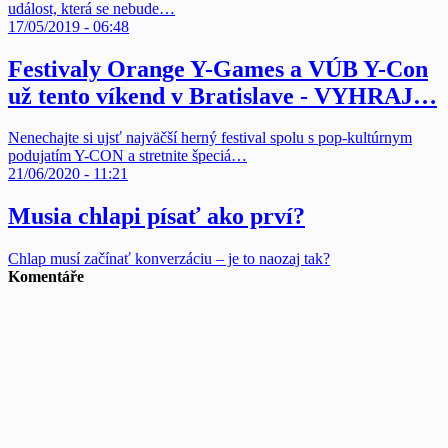
událost, která se nebude…
17/05/2019 - 06:48
Festivaly Orange Y-Games a VÚB Y-Con
už tento víkend v Bratislave - VYHRAJ…
Nenechajte si ujsť najväčší herný festival spolu s pop-kultúrnym
podujatím Y-CON a stretnite špeciá…
21/06/2020 - 11:21
Musia chlapi písať ako prví?
Chlap musí začínať konverzáciu – je to naozaj tak?
Komentáře