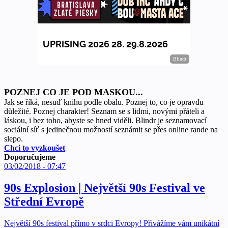
POZNEJ CO JE POD MASKOU...
Jak se říká, nesuď knihu podle obalu. Poznej to, co je opravdu
důležité. Poznej charakter! Seznam se s lidmi, novými přáteli a
láskou, i bez toho, abyste se hned viděli. Blindr je seznamovací
sociální síť s jedinečnou možností seznámit se přes online rande na
slepo.
Chci to vyzkoušet
Doporučujeme
03/02/2018 - 07:47
90s Explosion | Největší 90s Festival ve
Střední Evropě
Největší 90s festival přímo v srdci Evropy! Přivážíme vám unikátní