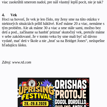
viac zaokrúhli smerom nadol, pre náš vlastný lepší pocit, nie je tak?
4. Vek
Hoci sa hovorí, že vek je len číslo, my ženy sme na túto otázku v
niektorých situáciách príliš háklivé. Keď máme 20 a viac, nemáme s
tým problém. Ale ak máme 30 a viac a sme stále sami, možno bez
detí a pod., začíname sa hanbiť priznať skutočný vek, pretože máme
v sebe zakódované, že v tomto veku by sme mali byť už dávno
vydaté, mať deti v škole a nie „hrať sa na Bridget Jones“, neúspešne
hľadajúcu lásku.
Zdroj: www.rd.com