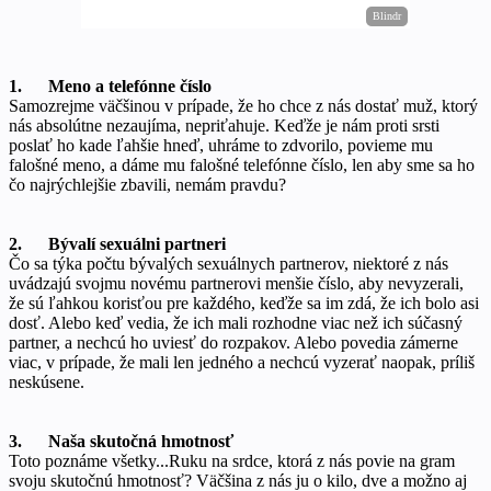
1. Meno a telefónne číslo
Samozrejme väčšinou v prípade, že ho chce z nás dostať muž, ktorý
nás absolútne nezaujíma, nepriťahuje. Keďže je nám proti srsti
poslať ho kade ľahšie hneď, uhráme to zdvorilo, povieme mu
falošné meno, a dáme mu falošné telefónne číslo, len aby sme sa ho
čo najrýchlejšie zbavili, nemám pravdu?
2. Bývalí sexuálni partneri
Čo sa týka počtu bývalých sexuálnych partnerov, niektoré z nás
uvádzajú svojmu novému partnerovi menšie číslo, aby nevyzerali,
že sú ľahkou korisťou pre každého, keďže sa im zdá, že ich bolo asi
dosť. Alebo keď vedia, že ich mali rozhodne viac než ich súčasný
partner, a nechcú ho uviesť do rozpakov. Alebo povedia zámerne
viac, v prípade, že mali len jedného a nechcú vyzerať naopak, príliš
neskúsene.
3. Naša skutočná hmotnosť
Toto poznáme všetky...Ruku na srdce, ktorá z nás povie na gram
svoju skutočnú hmotnosť? Väčšina z nás ju o kilo, dve a možno aj