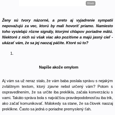
Ženy sú tvory názorné, a preto aj vyjadrenie sympatii 
nepovažujú za vec, ktorú by mali hovoriť priamo. Namiesto 
toho vysielajú rôzne signály, ktorými chlapov poriadne mätú. 
Niektoré z nich sú však viac ako pozitívne a majú jasný cieľ - 
ukázať vám, že sa jej naozaj páčite. Ktoré sú to? 
Napíše akože omylom
Aj vám sa už neraz stalo, že vám baba poslala správu s nejakým 
zvláštnym textom, ktorý zjavne nebol určený vám? Potom s 
ospravedlnením, že sa určite iba preklikla, začala konverzáciu s 
vami. Takáto správa bola s najväčšou pravdepodobnosťou iba trik, 
ako začať komunikovať. Málokedy sa stane, že sa človek naozaj 
preklikne. Často sa jedná o poriadne premyslený ťah. 