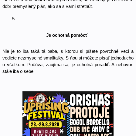
dobr premyslený plán, ako sa s vami stretnúť. 
Je ochotná pomôcť
Nie je to iba taká tá baba, s ktorou si píšete povrchné veci a 
vediete nezmyselné smalltalky. S ňou si môžete písať jednoducho 
o všetkom. Počúva, zaujíma sa, je ochotná poradiť. A nehovorí 
stále iba o sebe. 