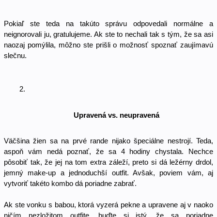
Pokiaľ ste teda na takúto správu odpovedali normálne a 
neignorovali ju, gratulujeme. Ak ste to nechali tak s tým, že sa asi 
naozaj pomýlila, môžno ste prišli o možnosť spoznať zaujímavú 
slečnu. 
Upravená vs. neupravená
Väčšina žien sa na prvé rande nijako špeciálne nestrojí. Teda, 
aspoň vám nedá poznať, že sa 4 hodiny chystala. Nechce 
pôsobiť tak, že jej na tom extra záleží, preto si dá ležérny drdol, 
jemný make-up a jednoduchší outfit. Avšak, poviem vám, aj 
vytvoriť takéto kombo dá poriadne zabrať. 
Ak ste vonku s babou, ktorá vyzerá pekne a upravene aj v naoko 
ničím nezložitom outfite, buďte si istý, že sa poriadne 