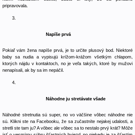
pripravovala. 
Napíše prvá
Pokiaľ vám žena napíše prvá, je to určite plusový bod. Niektoré 
baby sa nudia a vypisujú krížom-krážom všetkým chlapom, 
ktorých nájdu v kontaktoch, no je veľa takých, ktoré by mužovi 
nenapísali, ak by sa im nepáčil. 
Náhodne ju stretávate všade
Náhodné stretnutia sú super, no vo väčšine vôbec náhodne nie 
sú. Klikni ste na Facebooku, že sa zučastníte nejakej udalosti, a 
stretli ste tam ju? A vôbec ale vôbec sa to nestalo prvý krát? Môže 
ísť o vesmírnu súhru šťastných hviezd, no niekedy je za šťastím 