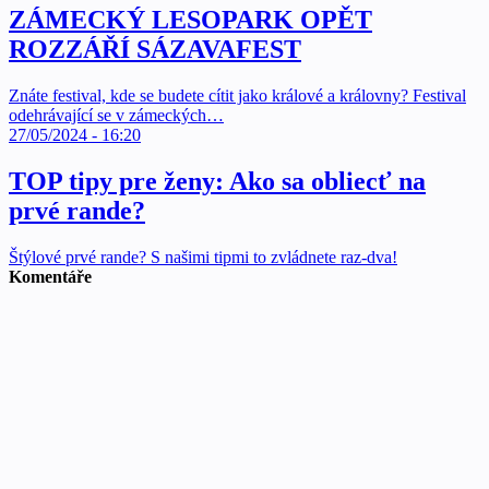
ZÁMECKÝ LESOPARK OPĚT
ROZZÁŘÍ SÁZAVAFEST
Znáte festival, kde se budete cítit jako králové a královny? Festival
odehrávající se v zámeckých…
27/05/2024 - 16:20
TOP tipy pre ženy: Ako sa obliecť na
prvé rande?
Štýlové prvé rande? S našimi tipmi to zvládnete raz-dva!
Komentáře