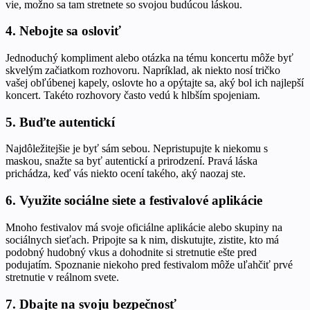
vie, možno sa tam stretnete so svojou budúcou láskou.
4. Nebojte sa osloviť
Jednoduchý kompliment alebo otázka na tému koncertu môže byť
skvelým začiatkom rozhovoru. Napríklad, ak niekto nosí tričko
vašej obľúbenej kapely, oslovte ho a opýtajte sa, aký bol ich najlepší
koncert. Takéto rozhovory často vedú k hlbším spojeniam.
5. Buďte autentickí
Najdôležitejšie je byť sám sebou. Nepristupujte k niekomu s
maskou, snažte sa byť autentickí a prirodzení. Pravá láska
prichádza, keď vás niekto ocení takého, aký naozaj ste.
6. Využite sociálne siete a festivalové aplikácie
Mnoho festivalov má svoje oficiálne aplikácie alebo skupiny na
sociálnych sieťach. Pripojte sa k nim, diskutujte, zistite, kto má
podobný hudobný vkus a dohodnite si stretnutie ešte pred
podujatím. Spoznanie niekoho pred festivalom môže uľahčiť prvé
stretnutie v reálnom svete.
7. Dbajte na svoju bezpečnosť