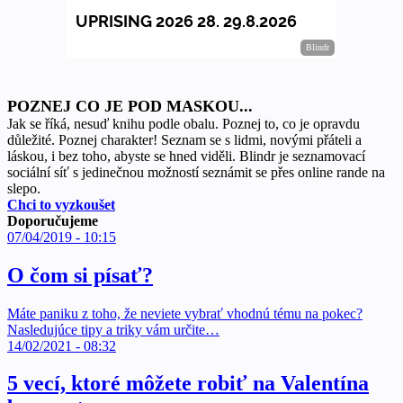
POZNEJ CO JE POD MASKOU...
Jak se říká, nesuď knihu podle obalu. Poznej to, co je opravdu
důležité. Poznej charakter! Seznam se s lidmi, novými přáteli a
láskou, i bez toho, abyste se hned viděli. Blindr je seznamovací
sociální síť s jedinečnou možností seznámit se přes online rande na
slepo.
Chci to vyzkoušet
Doporučujeme
07/04/2019 - 10:15
O čom si písať?
Máte paniku z toho, že neviete vybrať vhodnú tému na pokec?
Nasledujúce tipy a triky vám určite…
14/02/2021 - 08:32
5 vecí, ktoré môžete robiť na Valentína