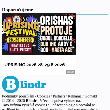
Doporučujeme
Podmínky používání
/
Cookies
/
Partneři
/
Reklama
/
Kontakt
© 2014 - 2026
Blindr
- Všechna práva vyhrazena.
Tato stránka využívá cookies a jiné technologie sledování na
rozlišení jednotlivých zařízení, na individuální nastavení služeb,