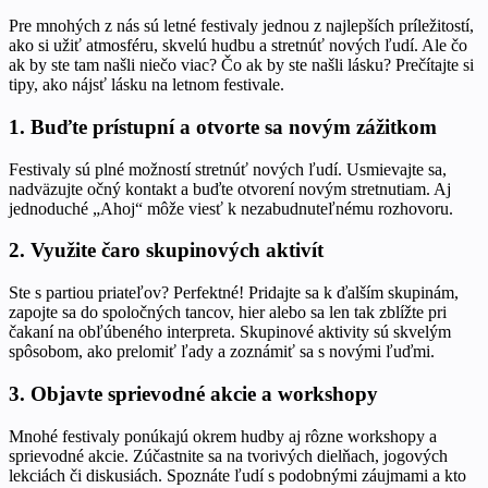
Pre mnohých z nás sú letné festivaly jednou z najlepších príležitostí,
ako si užiť atmosféru, skvelú hudbu a stretnúť nových ľudí. Ale čo
ak by ste tam našli niečo viac? Čo ak by ste našli lásku? Prečítajte si
tipy, ako nájsť lásku na letnom festivale.
1. Buďte prístupní a otvorte sa novým zážitkom
Festivaly sú plné možností stretnúť nových ľudí. Usmievajte sa,
nadväzujte očný kontakt a buďte otvorení novým stretnutiam. Aj
jednoduché „Ahoj“ môže viesť k nezabudnuteľnému rozhovoru.
2. Využite čaro skupinových aktivít
Ste s partiou priateľov? Perfektné! Pridajte sa k ďalším skupinám,
zapojte sa do spoločných tancov, hier alebo sa len tak zblížte pri
čakaní na obľúbeného interpreta. Skupinové aktivity sú skvelým
spôsobom, ako prelomiť ľady a zoznámiť sa s novými ľuďmi.
3. Objavte sprievodné akcie a workshopy
Mnohé festivaly ponúkajú okrem hudby aj rôzne workshopy a
sprievodné akcie. Zúčastnite sa na tvorivých dielňach, jogových
lekciách či diskusiách. Spoznáte ľudí s podobnými záujmami a kto