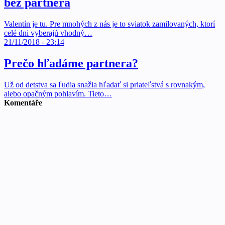
bez partnera
Valentín je tu. Pre mnohých z nás je to sviatok zamilovaných, ktorí
celé dni vyberajú vhodný…
21/11/2018 - 23:14
Prečo hľadáme partnera?
Už od detstva sa ľudia snažia hľadať si priateľstvá s rovnakým,
alebo opačným pohlavím. Tieto…
Komentáře