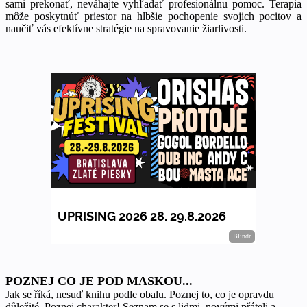
sami prekonať, neváhajte vyhľadať profesionálnu pomoc. Terapia
môže poskytnúť priestor na hlbšie pochopenie svojich pocitov a
naučiť vás efektívne stratégie na spravovanie žiarlivosti.
POZNEJ CO JE POD MASKOU...
Jak se říká, nesuď knihu podle obalu. Poznej to, co je opravdu
důležité. Poznej charakter! Seznam se s lidmi, novými přáteli a