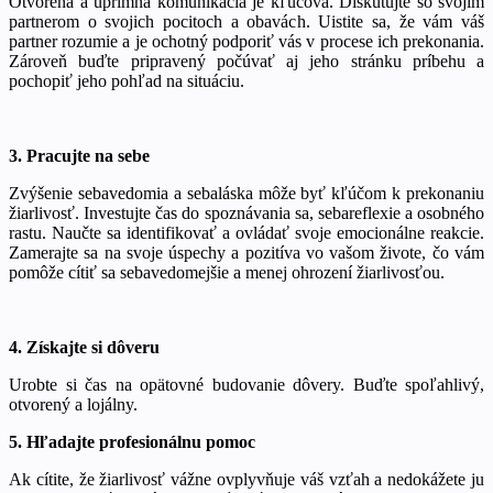
Otvorená a úprimná komunikácia je kľúčová. Diskutujte so svojím
partnerom o svojich pocitoch a obavách. Uistite sa, že vám váš
partner rozumie a je ochotný podporiť vás v procese ich prekonania.
Zároveň buďte pripravený počúvať aj jeho stránku príbehu a
pochopiť jeho pohľad na situáciu.
3. Pracujte na sebe
Zvýšenie sebavedomia a sebaláska môže byť kľúčom k prekonaniu
žiarlivosť. Investujte čas do spoznávania sa, sebareflexie a osobného
rastu. Naučte sa identifikovať a ovládať svoje emocionálne reakcie.
Zamerajte sa na svoje úspechy a pozitíva vo vašom živote, čo vám
pomôže cítiť sa sebavedomejšie a menej ohrození žiarlivosťou.
4. Získajte si dôveru
Urobte si čas na opätovné budovanie dôvery. Buďte spoľahlivý,
otvorený a lojálny.
5. Hľadajte profesionálnu pomoc
Ak cítite, že žiarlivosť vážne ovplyvňuje váš vzťah a nedokážete ju