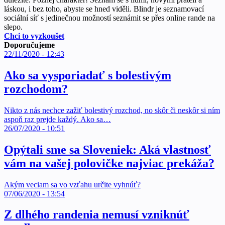
láskou, i bez toho, abyste se hned viděli. Blindr je seznamovací
sociální síť s jedinečnou možností seznámit se přes online rande na
slepo.
Chci to vyzkoušet
Doporučujeme
22/11/2020 - 12:43
Ako sa vysporiadať s bolestivým
rozchodom?
Nikto z nás nechce zažiť bolestivý rozchod, no skôr či neskôr si ním
aspoň raz prejde každý. Ako sa…
26/07/2020 - 10:51
Opýtali sme sa Sloveniek: Aká vlastnosť
vám na vašej polovičke najviac prekáža?
Akým veciam sa vo vzťahu určite vyhnúť?
07/06/2020 - 13:54
Z dlhého randenia nemusí vzniknúť