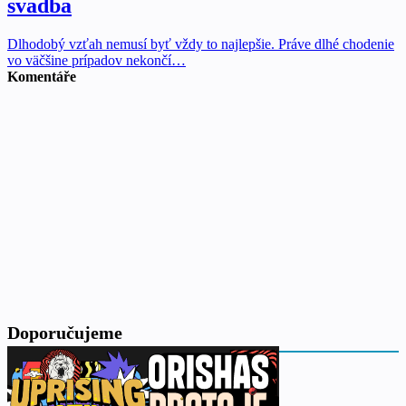
svadba
Dlhodobý vzťah nemusí byť vždy to najlepšie. Práve dlhé chodenie
vo väčšine prípadov nekončí…
Komentáře
Doporučujeme