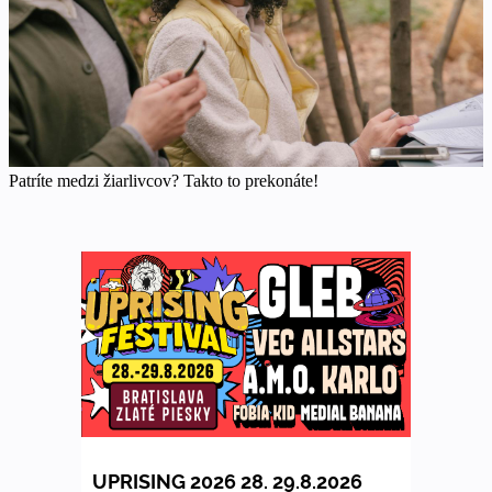
Patríte medzi žiarlivcov? Takto to prekonáte!