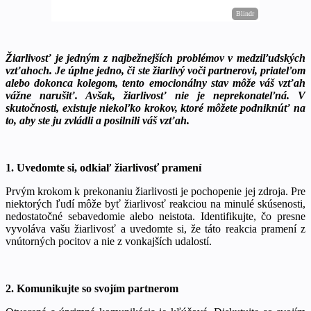
Žiarlivosť je jedným z najbežnejších problémov v medziľudských
vzťahoch. Je úplne jedno, či ste žiarlivý voči partnerovi, priateľom
alebo dokonca kolegom, tento emocionálny stav môže váš vzťah
vážne narušiť. Avšak, žiarlivosť nie je neprekonateľná. V
skutočnosti, existuje niekoľko krokov, ktoré môžete podniknúť na
to, aby ste ju zvládli a posilnili váš vzťah.
1. Uvedomte si, odkiaľ žiarlivosť pramení
Prvým krokom k prekonaniu žiarlivosti je pochopenie jej zdroja. Pre
niektorých ľudí môže byť žiarlivosť reakciou na minulé skúsenosti,
nedostatočné sebavedomie alebo neistota. Identifikujte, čo presne
vyvoláva vašu žiarlivosť a uvedomte si, že táto reakcia pramení z
vnútorných pocitov a nie z vonkajších udalostí.
2. Komunikujte so svojím partnerom