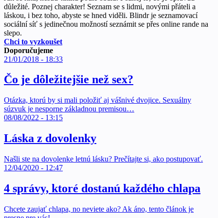
důležité. Poznej charakter! Seznam se s lidmi, novými přáteli a
láskou, i bez toho, abyste se hned viděli. Blindr je seznamovací
sociální síť s jedinečnou možností seznámit se přes online rande na
slepo.
Chci to vyzkoušet
Doporučujeme
21/01/2018 - 18:33
Čo je dôležitejšie než sex?
Otázka, ktorú by si mali položiť aj vášnivé dvojice. Sexuálny
súzvuk je nesporne základnou premisou…
08/08/2022 - 13:15
Láska z dovolenky
Našli ste na dovolenke letnú lásku? Prečítajte si, ako postupovať.
12/04/2020 - 12:47
4 správy, ktoré dostanú každého chlapa
Chcete zaujať chlapa, no neviete ako? Ak áno, tento článok je
presne pre vás!