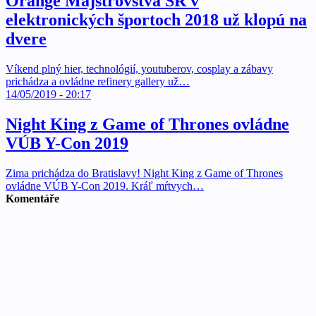
Orange Majstrovstvá SR v
elektronických športoch 2018 už klopú na
dvere
Víkend plný hier, technológií, youtuberov, cosplay a zábavy
prichádza a ovládne refinery gallery už…
14/05/2019 - 20:17
Night King z Game of Thrones ovládne
VÚB Y-Con 2019
Zima prichádza do Bratislavy! Night King z Game of Thrones
ovládne VÚB Y-Con 2019. Kráľ mŕtvych…
Komentáře