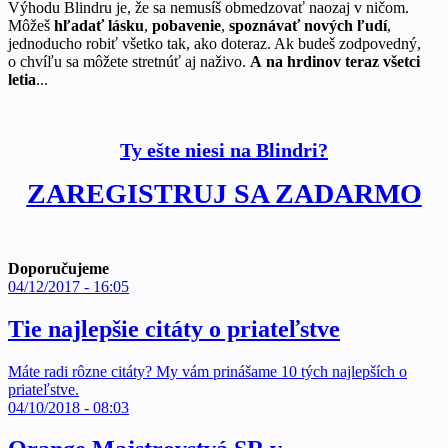
Výhodu Blindru je, že sa nemusíš obmedzovať naozaj v ničom.
Môžeš
hľadať lásku
,
pobavenie
,
spoznávať nových ľudí
,
jednoducho robiť všetko tak, ako doteraz. Ak budeš zodpovedný,
o chvíľu sa môžete stretnúť aj naživo.
A na hrdinov teraz všetci
letia
...
Ty ešte niesi na Blindri?
ZAREGISTRUJ SA ZADARMO
Doporučujeme
04/12/2017 - 16:05
Tie najlepšie citáty o priateľstve
Máte radi rôzne citáty? My vám prinášame 10 tých najlepších o
priateľstve.
04/10/2018 - 08:03