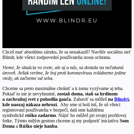
Chceš mať absolútnu záruku, že sa nenakazíš? Navštív sociálnu sieť
Blindr, kde všetci zodpovední používatelia nosia ochranu.
Vieme, že situácia vo svete, ale aj u nás, sa dostala na nečakanú
úroveň. Avšak veríme, že boj proti koronavírusu zvládneme jedine
vtedy, ak začneme od seba.
Chceme sa preto maximálne chrániť a k tomu vyzývame aj teba.
Pokiaľ to nie je nevyhnutné,
zostaň doma, staň sa hrdinom
a zachraňuj svet z pohodlia gauča
. Zabaviť sa môžeš
na
Blindri
,
kde naozaj nákaza nehrozí
. Aby sme si boli istí, že sú všetci
registrovaní používatelia v bezpečí, dali sme každému
symbolické
rúško zadarmo
. Nájsť ho môžeš pri svojej profilovej
fotke. Týmto milým gestom chceme aj my podporiť iniciatívu
Som
Doma
a
Rúško nieje hanba
.